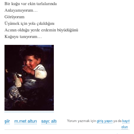
Bir kuğu var ekin tarlalarında
Anlayamıyorum…
Görüyorum
Üşümek için yola çıkıldığını
Acının olduğu yerde erdemin büyüdüğünü
Kuğuyu tanıyorum…
şiir
m.met altun
sayı: altı
Yorum yazmak için
giriş yapın
ya da
kayıt
olun