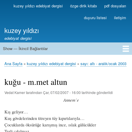
Ana
kuzey yıldızı edebiyat dergisi
özge dirik kitabı
pdf dosyaları
Birincil
içeriğe
Bağlantılar
atla
duyuru listesi
iletişim
kuzey yıldızı
edebiyat dergisi
Show — İkincil Bağlantılar
İkincil
Bağlantılar
1
2
3
4
5
6
7
8
9
10
11
12
13
Ana Sayfa
kuzey yıldızı edebiyat dergisi
sayı: altı - aralık/ocak 2003
Sayfa
yolu
kuğu - m.met altun
Vedat Kamer
tarafından
Çar, 07/02/2007 - 16:00
tarihinde gönderildi
Annem’e
Kış geliyor…
Kuş gövdelerinden titreyen tüy kıpırtılarıyla…
Çocuklarda öksürüğe karışmış ince, ıslak gülücükler
Terli çıkılmaz…