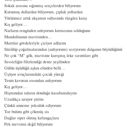
Sokak arasına sığınmış serçelerden biliyorum
Kurumuş dallardan biliyorum, çıplak yollardan
Yürünmez artık akşamın sultasında rüzgâra karşı
Kış geliyor…
Narların renginden anlıyorum kırmızının solduğunu
Mandalinanın mavisinden…
Martılar gövdeleriyle çiziyor adlarını
Süzülüp çoğalmalarından (anlıyorum) seziyorum dalganın büyüdüğünü
Ne çok “M” gök, mavisine karışmış leke sızıntıları gibi
Sessizliğin filizlendiği deniz yeşilinden
Gülün üşüdüğü aşkın elinden belli…
Üşüyor avuçlarımdaki çocuk yüreği
Tenin kavuran ısısından anlıyorum
Kış geliyor…
Hışmından suların donduğu kasabamdayım
Uzadıkça uzuyor şiirim
Çünkü anneme yolculuk ediyorum
Toz bulutu gibi çökmüş sis
Dağlar siper olmuş kırlangıçlara
Pek mevsimi değil biliyorum