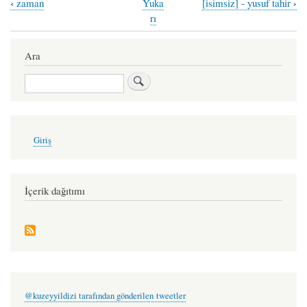
‹
›
zaman
Yuka
[isimsiz] - yusuf tahir
Book
rı
traversal
links
Ara
for
Ara
kuğu
-
m.met
User
Giriş
account
altun
menu
İçerik dağıtımı
@kuzeyyildizi tarafından gönderilen tweetler