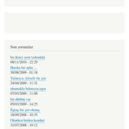
Son yorumlar
bu ikinci yeni tadındaki
08/11/2010 - 22:29
Harıka bır oyku …
30/08/2009 - 01:18
Yalnızca, felsefe ile şiir
24/04/2009 - 11:31
okumakla bıkmıyacagın
07/03/2009 - 11:08
bir dürbün var
05/03/2009 - 14:25
İlginç bir şiir olmuş.
18/09/2008 - 10:35
Okurken birden kendmi
31/07/2008 - 19:12