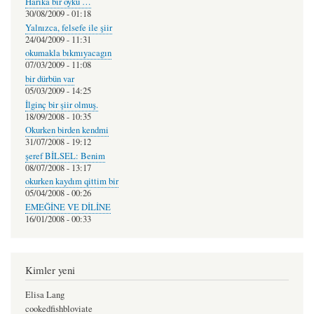
Harıka bır oyku …
30/08/2009 - 01:18
Yalnızca, felsefe ile şiir
24/04/2009 - 11:31
okumakla bıkmıyacagın
07/03/2009 - 11:08
bir dürbün var
05/03/2009 - 14:25
İlginç bir şiir olmuş.
18/09/2008 - 10:35
Okurken birden kendmi
31/07/2008 - 19:12
şeref BİLSEL: Benim
08/07/2008 - 13:17
okurken kaydım qittim bir
05/04/2008 - 00:26
EMEĞİNE VE DİLİNE
16/01/2008 - 00:33
Kimler yeni
Elisa Lang
cookedfishbloviate