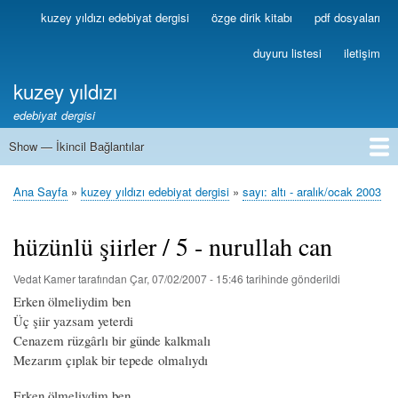
Ana
kuzey yıldızı edebiyat dergisi
özge dirik kitabı
pdf dosyaları
Birincil
içeriğe
Bağlantılar
atla
duyuru listesi
iletişim
kuzey yıldızı
edebiyat dergisi
Show — İkincil Bağlantılar
İkincil
Bağlantılar
1
2
3
4
5
6
7
8
9
10
11
12
13
Ana Sayfa
kuzey yıldızı edebiyat dergisi
sayı: altı - aralık/ocak 2003
Sayfa
yolu
hüzünlü şiirler / 5 - nurullah can
Vedat Kamer
tarafından
Çar, 07/02/2007 - 15:46
tarihinde gönderildi
Erken ölmeliydim ben
Üç şiir yazsam yeterdi
Cenazem rüzgârlı bir günde kalkmalı
Mezarım çıplak bir tepede olmalıydı
Erken ölmeliydim ben