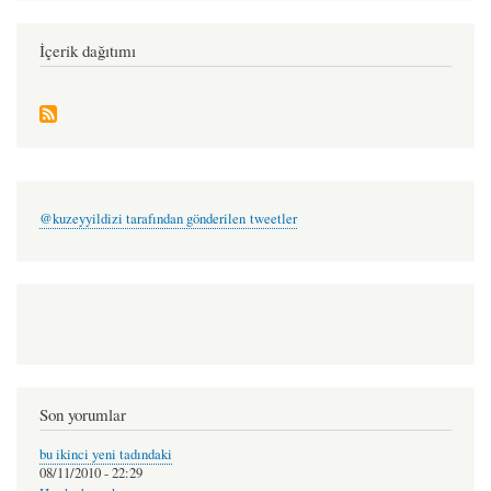
nurullah
İçerik dağıtımı
can
@kuzeyyildizi tarafından gönderilen tweetler
Son yorumlar
bu ikinci yeni tadındaki
08/11/2010 - 22:29