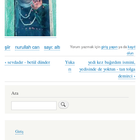
şiir
nurullah can
sayı: altı
Yorum yazmak için
giriş yapın
ya da
kayıt
olun
‹
sevdadır - betül dünder
Yuka
yedi kez bağırdım ismini,
Book
rı
yedisinde de yoktun - tan tolga
traversal
›
demirci
links
Ara
for
hüzünlü
Ara
şiirler
/
User
5
Giriş
account
-
menu