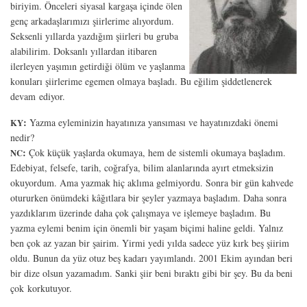
biriyim. Önceleri siyasal kargaşa içinde ölen
genç arkadaşlarımızı şiirlerime alıyordum.
Seksenli yıllarda yazdığım şiirleri bu gruba
alabilirim. Doksanlı yıllardan itibaren
ilerleyen yaşımın getirdiği ölüm ve yaşlanma
konuları şiirlerime egemen olmaya başladı. Bu eğilim şiddetlenerek
devam ediyor.
:
Yazma eyleminizin hayatınıza yansıması ve hayatınızdaki önemi
KY
nedir?
:
Çok küçük yaşlarda okumaya, hem de sistemli okumaya başladım.
NC
Edebiyat, felsefe, tarih, coğrafya, bilim alanlarında ayırt etmeksizin
okuyordum. Ama yazmak hiç aklıma gelmiyordu. Sonra bir gün kahvede
otururken önümdeki kâğıtlara bir şeyler yazmaya başladım. Daha sonra
yazdıklarım üzerinde daha çok çalışmaya ve işlemeye başladım. Bu
yazma eylemi benim için önemli bir yaşam biçimi haline geldi. Yalnız
ben çok az yazan bir şairim. Yirmi yedi yılda sadece yüz kırk beş şiirim
oldu. Bunun da yüz otuz beş kadarı yayımlandı. 2001 Ekim ayından beri
bir dize olsun yazamadım. Sanki şiir beni bıraktı gibi bir şey. Bu da beni
çok korkutuyor.