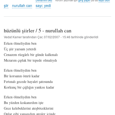
Devamını oku
Yorum yazmak için
giriş yapın
ya da
kayıt olun
şiirler
şiir
nurullah can
sayı: yedi
/
7
-
nurullah
can
hüzünlü şiirler / 5 - nurullah can
hakkında
Vedat Kamer
tarafından
Çar, 07/02/2007 - 15:46
tarihinde gönderildi
Erken ölmeliydim ben
Üç şiir yazsam yeterdi
Cenazem rüzgârlı bir günde kalkmalı
Mezarım çıplak bir tepede olmalıydı
Erken ölmeliydim ben
Bir korsanın ömrü kadar
Fırtınalı gecede hayalet şatosunda
Korkunç bir çığlığın yankısı kadar
Erken ölmeliydim ben
Bu yüzden kıskanırdım işte
Gece kelebeklerini ateşböceklerini
Onlar gibi yansaydım ateşler içinde