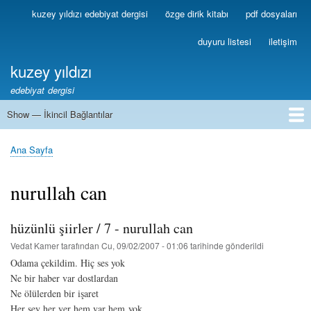
Ana
kuzey yıldızı edebiyat dergisi
özge dirik kitabı
pdf dosyaları
Birincil
içeriğe
Bağlantılar
atla
duyuru listesi
iletişim
kuzey yıldızı
edebiyat dergisi
Show — İkincil Bağlantılar
İkincil
Bağlantılar
1
2
3
4
5
6
7
8
9
10
11
12
13
Ana Sayfa
Sayfa
yolu
nurullah can
hüzünlü şiirler / 7 - nurullah can
Vedat Kamer
tarafından
Cu, 09/02/2007 - 01:06
tarihinde gönderildi
Odama çekildim. Hiç ses yok
Ne bir haber var dostlardan
Ne ölülerden bir işaret
Her şey her yer hem var hem yok