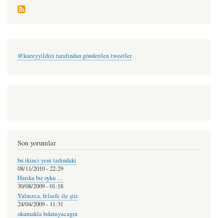
@kuzeyyildizi tarafından gönderilen tweetler
Son yorumlar
bu ikinci yeni tadındaki
08/11/2010 - 22:29
Harıka bır oyku …
30/08/2009 - 01:18
Yalnızca, felsefe ile şiir
24/04/2009 - 11:31
okumakla bıkmıyacagın