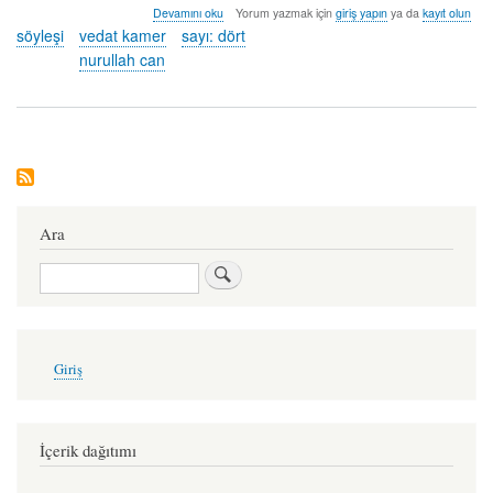
söyleşi:
Devamını oku
Yorum yazmak için
giriş yapın
ya da
kayıt olun
nurullah
söyleşi
vedat kamer
sayı: dört
can
nurullah can
hakkında
Ara
Ara
User
Giriş
account
menu
İçerik dağıtımı