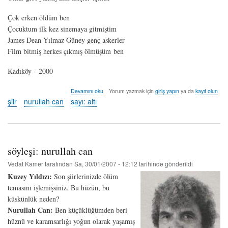
Çok erken öldüm ben
Çocuktum ilk kez sinemaya gitmiştim
James Dean Yılmaz Güney genç askerler
Film bitmiş herkes çıkmış ölmüşüm ben
Kadıköy - 2000
hüzünlü
Devamını oku
Yorum yazmak için
giriş yapın
ya da
kayıt olun
şiirler
şiir
nurullah can
sayı: altı
/
5
-
nurullah
can
söyleşi: nurullah can
hakkında
Vedat Kamer
tarafından
Sa, 30/01/2007 - 12:12
tarihinde gönderildi
Kuzey Yıldızı:
Son şiirlerinizde ölüm
temasını işlemişsiniz. Bu hüzün, bu
küskünlük neden?
Nurullah Can:
Ben küçüklüğümden beri
hüznü ve karamsarlığı yoğun olarak yaşamış