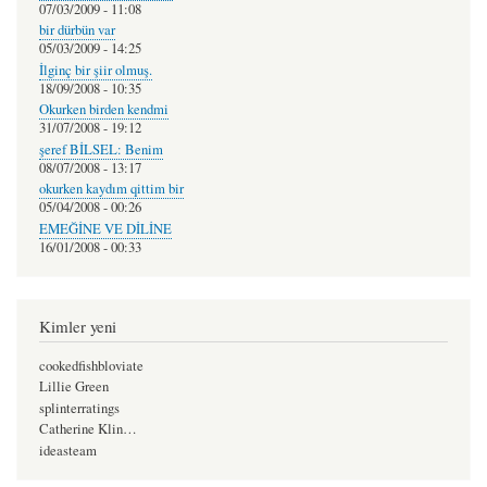
07/03/2009 - 11:08
bir dürbün var
05/03/2009 - 14:25
İlginç bir şiir olmuş.
18/09/2008 - 10:35
Okurken birden kendmi
31/07/2008 - 19:12
şeref BİLSEL: Benim
08/07/2008 - 13:17
okurken kaydım qittim bir
05/04/2008 - 00:26
EMEĞİNE VE DİLİNE
16/01/2008 - 00:33
Kimler yeni
cookedfishbloviate
Lillie Green
splinterratings
Catherine Klin…
ideasteam