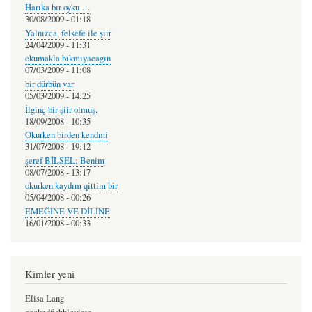
Harıka bır oyku …
30/08/2009 - 01:18
Yalnızca, felsefe ile şiir
24/04/2009 - 11:31
okumakla bıkmıyacagın
07/03/2009 - 11:08
bir dürbün var
05/03/2009 - 14:25
İlginç bir şiir olmuş.
18/09/2008 - 10:35
Okurken birden kendmi
31/07/2008 - 19:12
şeref BİLSEL: Benim
08/07/2008 - 13:17
okurken kaydım qittim bir
05/04/2008 - 00:26
EMEĞİNE VE DİLİNE
16/01/2008 - 00:33
Kimler yeni
Elisa Lang