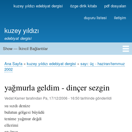
Ana
kuzey yıldızı edebiyat dergisi
özge dirik kitabı
pdf dosyaları
Birincil
içeriğe
Bağlantılar
atla
duyuru listesi
iletişim
kuzey yıldızı
edebiyat dergisi
Show — İkincil Bağlantılar
İkincil
Bağlantılar
1
2
3
4
5
6
7
8
9
10
11
12
13
Ana Sayfa
kuzey yıldızı edebiyat dergisi
sayı: üç - haziran/temmuz
Sayfa
2002
yolu
yağmurla geldim - dinçer sezgin
Vedat Kamer
tarafından
Pa, 17/12/2006 - 16:50
tarihinde gönderildi
su sızdı denize
bulutun gölgesi büyüdü
tenime yağmur değdi
ellerimi
en önce