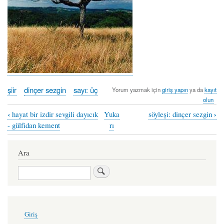
şiir
dinçer sezgin
sayı: üç
Yorum yazmak için
giriş yapın
ya da
kayıt
olun
‹
›
hayat bir izdir sevgili dayıcık
Yuka
söyleşi: dinçer sezgin
Book
- gülfidan kement
rı
traversal
links
Ara
for
Ara
yağmurla
geldim
-
User
Giriş
account
dinçer