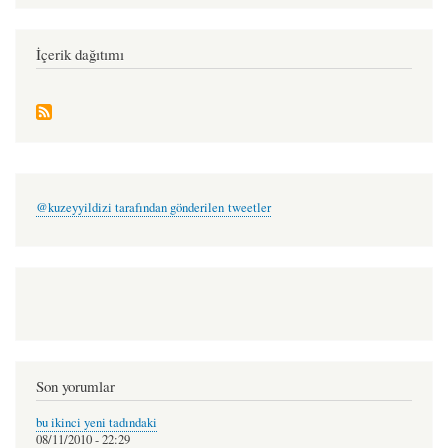
menu
sezgin
İçerik dağıtımı
@kuzeyyildizi tarafından gönderilen tweetler
Son yorumlar
bu ikinci yeni tadındaki
08/11/2010 - 22:29