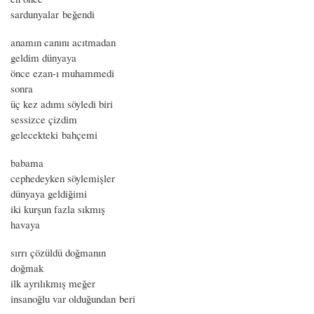
sardunyalar beğendi
anamın canını acıtmadan
geldim dünyaya
önce ezan-ı muhammedi
sonra
üç kez adımı söyledi biri
sessizce çizdim
gelecekteki bahçemi
babama
cephedeyken söylemişler
dünyaya geldiğimi
iki kurşun fazla sıkmış
havaya
sırrı çözüldü doğmanın
doğmak
ilk ayrılıkmış meğer
insanoğlu var olduğundan beri