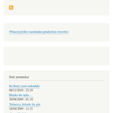
@kuzeyyildizi tarafından gönderilen tweetler
Son yorumlar
bu ikinci yeni tadındaki
08/11/2010 - 22:29
Harıka bır oyku …
30/08/2009 - 01:18
Yalnızca, felsefe ile şiir
24/04/2009 - 11:31