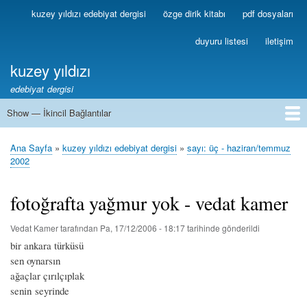
Ana
kuzey yıldızı edebiyat dergisi
özge dirik kitabı
pdf dosyaları
Birincil
içeriğe
Bağlantılar
atla
duyuru listesi
iletişim
kuzey yıldızı
edebiyat dergisi
Show — İkincil Bağlantılar
İkincil
Bağlantılar
1
2
3
4
5
6
7
8
9
10
11
12
13
Ana Sayfa
kuzey yıldızı edebiyat dergisi
sayı: üç - haziran/temmuz
Sayfa
2002
yolu
fotoğrafta yağmur yok - vedat kamer
Vedat Kamer
tarafından
Pa, 17/12/2006 - 18:17
tarihinde gönderildi
bir ankara türküsü
sen oynarsın
ağaçlar çırılçıplak
senin seyrinde