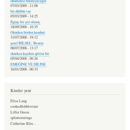
okumakla bıkmıyacagın
07/03/2009 - 11:08
bir dürbün var
05/03/2009 - 14:25
İlginç bir şiir olmuş.
18/09/2008 - 10:35
Okurken birden kendmi
31/07/2008 - 19:12
şeref BİLSEL: Benim
08/07/2008 - 13:17
okurken kaydım qittim bir
05/04/2008 - 00:26
EMEĞİNE VE DİLİNE
16/01/2008 - 00:33
Kimler yeni
Elisa Lang
cookedfishbloviate
Lillie Green
splinterratings
Catherine Klin…