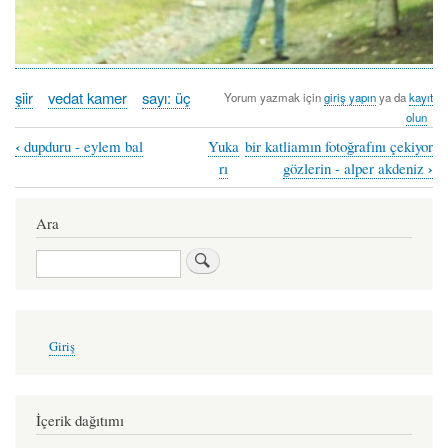
şiir
vedat kamer
sayı: üç
Yorum yazmak için
giriş yapın
ya da
kayıt
olun
‹
dupduru - eylem bal
Yuka
bir katliamın fotoğrafını çekiyor
Book
›
rı
gözlerin - alper akdeniz
traversal
links
Ara
for
Ara
fotoğrafta
yağmur
yok
User
Giriş
account
-
menu
vedat
kamer
İçerik dağıtımı