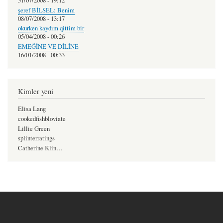
31/07/2008 - 19:12
şeref BİLSEL: Benim
08/07/2008 - 13:17
okurken kaydım qittim bir
05/04/2008 - 00:26
EMEĞİNE VE DİLİNE
16/01/2008 - 00:33
Kimler yeni
Elisa Lang
cookedfishbloviate
Lillie Green
splinterratings
Catherine Klin…