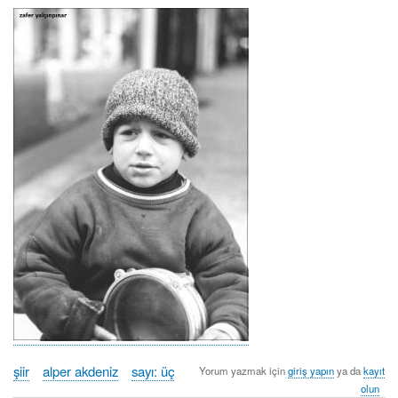
şiir
alper akdeniz
sayı: üç
Yorum yazmak için
giriş yapın
ya da
kayıt
olun