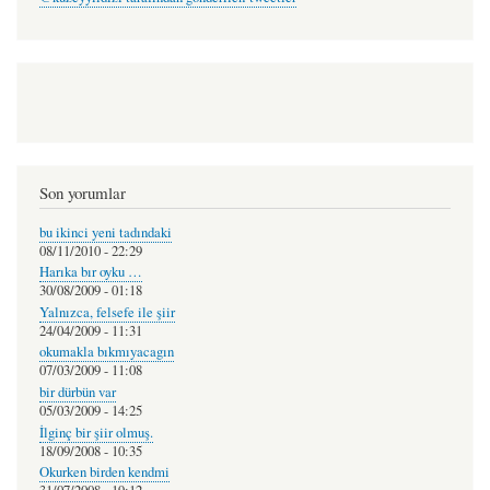
Son yorumlar
bu ikinci yeni tadındaki
08/11/2010 - 22:29
Harıka bır oyku …
30/08/2009 - 01:18
Yalnızca, felsefe ile şiir
24/04/2009 - 11:31
okumakla bıkmıyacagın
07/03/2009 - 11:08
bir dürbün var
05/03/2009 - 14:25
İlginç bir şiir olmuş.
18/09/2008 - 10:35
Okurken birden kendmi