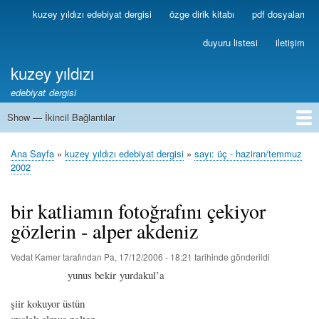
Ana
kuzey yıldızı edebiyat dergisi
özge dirik kitabı
pdf dosyaları
Birincil
içeriğe
Bağlantılar
atla
duyuru listesi
iletişim
kuzey yıldızı
edebiyat dergisi
Show — İkincil Bağlantılar
İkincil
Bağlantılar
1
2
3
4
5
6
7
8
9
10
11
12
13
Ana Sayfa
kuzey yıldızı edebiyat dergisi
sayı: üç - haziran/temmuz
Sayfa
2002
yolu
bir katliamın fotoğrafını çekiyor
gözlerin - alper akdeniz
Vedat Kamer
tarafından
Pa, 17/12/2006 - 18:21
tarihinde gönderildi
yunus bekir yurdakul’a
şiir kokuyor üstün
ıpıslak olmuş palton