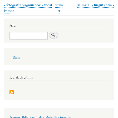
‹
›
fotoğrafta yağmur yok - vedat
Yuka
[isimsiz] - turgut çetin
Book
kamer
rı
traversal
links
Ara
for
Ara
bir
katliamın
fotoğrafını
User
Giriş
account
çekiyor
menu
gözlerin
-
İçerik dağıtımı
alper
akdeniz
@kuzeyyildizi tarafından gönderilen tweetler