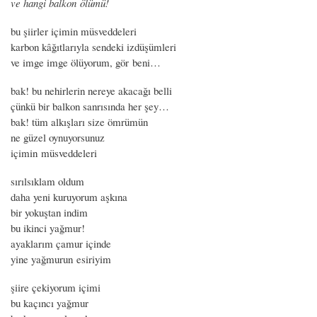
ve hangi balkon ölümü!
bu şiirler içimin müsveddeleri
karbon kâğıtlarıyla sendeki izdüşümleri
ve imge imge ölüyorum, gör beni…
bak! bu nehirlerin nereye akacağı belli
çünkü bir balkon sanrısında her şey…
bak! tüm alkışları size ömrümün
ne güzel oynuyorsunuz
içimin müsveddeleri
sırılsıklam oldum
daha yeni kuruyorum aşkına
bir yokuştan indim
bu ikinci yağmur!
ayaklarım çamur içinde
yine yağmurun esiriyim
şiire çekiyorum içimi
bu kaçıncı yağmur