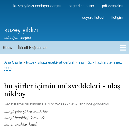
Ana
kuzey yıldızı edebiyat dergisi
özge dirik kitabı
pdf dosyaları
Birincil
içeriğe
Bağlantılar
atla
duyuru listesi
iletişim
kuzey yıldızı
edebiyat dergisi
Show — İkincil Bağlantılar
İkincil
Bağlantılar
1
2
3
4
5
6
7
8
9
10
11
12
13
Ana Sayfa
kuzey yıldızı edebiyat dergisi
sayı: üç - haziran/temmuz
Sayfa
2002
yolu
bu şiirler içimin müsveddeleri - ulaş
nikbay
Vedat Kamer
tarafından
Pa, 17/12/2006 - 18:59
tarihinde gönderildi
hangi güneşi kararttık biz
hangi bataklığı kuruttuk
hangi anahtar kilidi