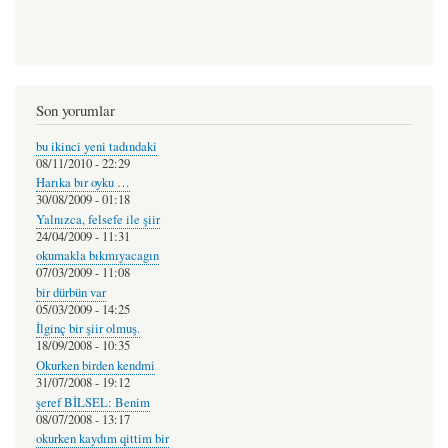
Son yorumlar
bu ikinci yeni tadındaki
08/11/2010 - 22:29
Harıka bır oyku …
30/08/2009 - 01:18
Yalnızca, felsefe ile şiir
24/04/2009 - 11:31
okumakla bıkmıyacagın
07/03/2009 - 11:08
bir dürbün var
05/03/2009 - 14:25
İlginç bir şiir olmuş.
18/09/2008 - 10:35
Okurken birden kendmi
31/07/2008 - 19:12
şeref BİLSEL: Benim
08/07/2008 - 13:17
okurken kaydım qittim bir