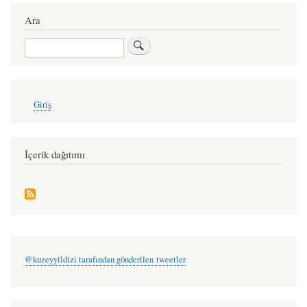
links
Ara
for
Ara
bu
şiirler
içimin
User
Giriş
account
müsveddeleri
menu
-
ulaş
İçerik dağıtımı
nikbay
@kuzeyyildizi tarafından gönderilen tweetler