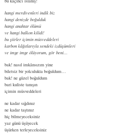
bu kaçıncı ıslanış!
hangi merdivenleri indik biz
hangi denizde boğulduk
hangi anahtar ölümü
ve hangi balkon kilidi!
bu şiirler içimin müsveddeleri
karbon kâğıtlarıyla sendeki izdüşümleri
ve imge imge ölüyorum, gör beni…
bak! nasıl imkânsızım yine
biletsiz bir yolculukta boğuldum…
bak! ne güzel boğuldum
bari kuliste tanışın
içimin müsveddeleri
ne kadar sığdınız
ne kadar taştınız
hiç bilmeyeceksiniz
yaz günü üşüyecek
üşürken terleyeceksiniz