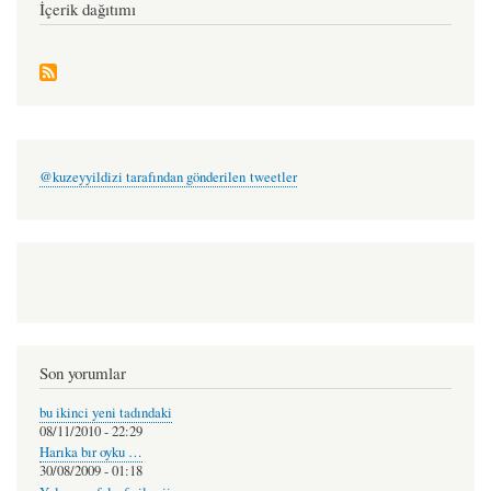
nergiz
İçerik dağıtımı
@kuzeyyildizi tarafından gönderilen tweetler
Son yorumlar
bu ikinci yeni tadındaki
08/11/2010 - 22:29
Harıka bır oyku …
30/08/2009 - 01:18