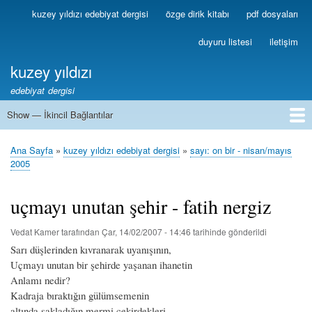
Ana
kuzey yıldızı edebiyat dergisi
özge dirik kitabı
pdf dosyaları
Birincil
içeriğe
Bağlantılar
atla
duyuru listesi
iletişim
kuzey yıldızı
edebiyat dergisi
Show — İkincil Bağlantılar
İkincil
Bağlantılar
1
2
3
4
5
6
7
8
9
10
11
12
13
Ana Sayfa
kuzey yıldızı edebiyat dergisi
sayı: on bir - nisan/mayıs
Sayfa
2005
yolu
uçmayı unutan şehir - fatih nergiz
Vedat Kamer
tarafından
Çar, 14/02/2007 - 14:46
tarihinde gönderildi
Sarı düşlerinden kıvranarak uyanışının,
Uçmayı unutan bir şehirde yaşanan ihanetin
Anlamı nedir?
Kadraja bıraktığın gülümsemenin
altında sakladığın mermi çekirdekleri