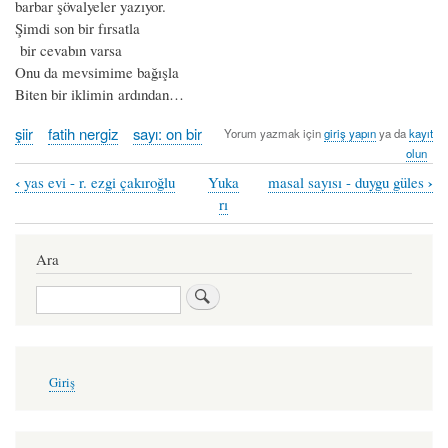
barbar şövalyeler yazıyor.
Şimdi son bir fırsatla
bir cevabın varsa
Onu da mevsimime bağışla
Biten bir iklimin ardından…
şiir
fatih nergiz
sayı: on bir
Yorum yazmak için
giriş yapın
ya da
kayıt
olun
‹
›
yas evi - r. ezgi çakıroğlu
Yuka
masal sayısı - duygu güles
Book
rı
traversal
links
Ara
for
Ara
uçmayı
unutan
şehir
User
Giriş
account
-
menu
fatih