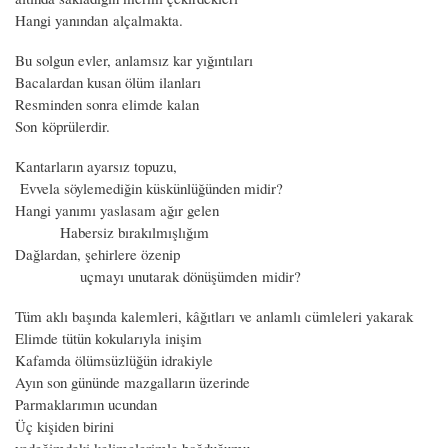
Hangi yanından alçalmakta.
Bu solgun evler, anlamsız kar yığıntıları
Bacalardan kusan ölüm ilanları
Resminden sonra elimde kalan
Son köprülerdir.
Kantarların ayarsız topuzu,
Evvela söylemediğin küskünlüğünden midir?
Hangi yanımı yaslasam ağır gelen
Habersiz bırakılmışlığım
Dağlardan, şehirlere özenip
uçmayı unutarak dönüşümden midir?
Tüm aklı başında kalemleri, kâğıtları ve anlamlı cümleleri yakarak
Elimde tütün kokularıyla inişim
Kafamda ölümsüzlüğün idrakiyle
Ayın son gününde mazgalların üzerinde
Parmaklarımın ucundan
Üç kişiden birini
yedeğimdeki kelimelerimle boğduğumu