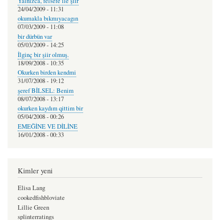
Yalnızca, felsefe ile şiir
24/04/2009 - 11:31
okumakla bıkmıyacagın
07/03/2009 - 11:08
bir dürbün var
05/03/2009 - 14:25
İlginç bir şiir olmuş.
18/09/2008 - 10:35
Okurken birden kendmi
31/07/2008 - 19:12
şeref BİLSEL: Benim
08/07/2008 - 13:17
okurken kaydım qittim bir
05/04/2008 - 00:26
EMEĞİNE VE DİLİNE
16/01/2008 - 00:33
Kimler yeni
Elisa Lang
cookedfishbloviate
Lillie Green
splinterratings