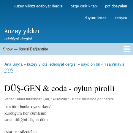
Ana
kuzey yıldızı edebiyat dergisi
özge dirik kitabı
pdf dosyaları
Birincil
içeriğe
Bağlantılar
atla
duyuru listesi
iletişim
kuzey yıldızı
edebiyat dergisi
Show — İkincil Bağlantılar
İkincil
Bağlantılar
1
2
3
4
5
6
7
8
9
10
11
12
13
Ana Sayfa
kuzey yıldızı edebiyat dergisi
sayı: on bir - nisan/mayıs
Sayfa
2005
yolu
DÜŞ-GEN & coda - oylun pirolli
Vedat Kamer
tarafından
Çar, 14/02/2007 - 07:56
tarihinde gönderildi
ben tüm bunları yazarken/
kurduğum her cümlenin
sana aitliğini düşün-düm
oysa her sözcüğün