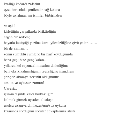
krallığı kadardı zaferim
oysa her solak, yenilendir sağ koluna :
böyle ayrılmaz mı isimler birbirinden
ve aşk!
kirlettiğin çarşaflarda biriktirdiğin
ergen bir sodom;
hayatla kesiştiği yüzüne kara; yüzsüzlüğüne çivit çalan…….
bir de zaman…
senin sümüklü cümlene bir harf koyduğumda
bana geç; bize genç kalan…
yıllarca kel rapunzel masalını dinlediğim;
beni eksik kalmışlığının prensliğine inandıran
çer-çöp akmaya zorunlu olduğumuz
arsııız ve uykusuz zaman!
Çaresiz,
içimin dışında kaldı korkaklığım
kalmak-gitmek uysalca el sıkıştı
usulca uzanıverdin huzur/um/suz uykuna
koynunda sorduğum sorular cevaplarıma alıştı