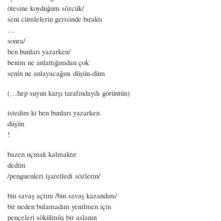
ötesine koyduğum sözcük/
seni cümlelerin gerisinde bıraktı
…
sonra/
ben bunları yazarken/
benim ne anlattığımdan çok
senin ne anlayacağını düşün-düm
(…hep suyun karşı tarafındaydı görüntün)
istedim ki ben bunları yazarken
düşün
!
bazen uçmak kalmaktır
dedim
/penguenleri işaretledi sözlerin/
bin savaş açtım /bin savaş kazandım/
bir neden bulamadım yenilmen için
pençeleri sökülmüş bir aslanın