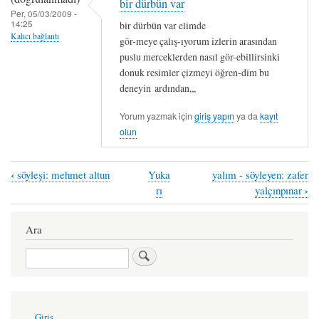
bir dürbün var
Per, 05/03/2009 -
14:25
bir dürbün var elimde
Kalıcı bağlantı
gör-meye çalış-ıyorum izlerin arasından
puslu merceklerden nasıl gör-ebillirsinki
donuk resimler çizmeyi öğren-dim bu
deneyin ardından„,
Yorum yazmak için
giriş yapın
ya da
kayıt
olun
‹
söyleşi: mehmet altun
Yuka
yalım - söyleyen: zafer
Book
›
rı
yalçınpınar
traversal
links
Ara
for
Ara
DÜŞ-
GEN
&
User
Giriş