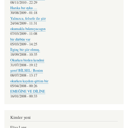
08/11/2010 - 22:29
Harıka bır oyku …
30/08/2009 - 01:18
Yalnızca, felsefe ile şiir
24/04/2009 - 11:31
okumakla bıkmıyacagın
07/03/2009 - 11:08
bir dürbün var
05/03/2009 - 14:25
İlginç bir şiir olmuş.
18/09/2008 - 10:35
Okurken birden kendmi
31/07/2008 - 19:12
şeref BİLSEL: Benim
08/07/2008 - 13:17
okurken kaydım qittim bir
05/04/2008 - 00:26
EMEĞİNE VE DİLİNE
16/01/2008 - 00:33
Kimler yeni
Elisa Lang