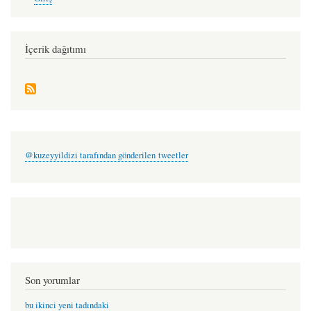
account
coda
menu
-
oylun
İçerik dağıtımı
pirolli
@kuzeyyildizi tarafından gönderilen tweetler
Son yorumlar
bu ikinci yeni tadındaki