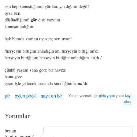
sen hep konuştuğumu gördün, yazdığımı değil!
oysa ben
gör
düşündüğümü
diye yazdım
konuşamadığımı
bak burada zaman uyusun; sen uyan!
/herşeyin bittiğini anladığın an; herşeyin bittiği an’dı.
herşeyin bittiği an; herşeyin bittiğini anladığım an’dı./
çünkü yaşam sana göre bir havza;
bana göre
geçmişle gelecek arasında sündüğümüz
an
’dı.
şiir
oylun pirolli
sayı: on bir
Yorum yazmak için
giriş yapın
ya da
kayıt
olun
Yorumlar
benan
(doğrulanmadı)