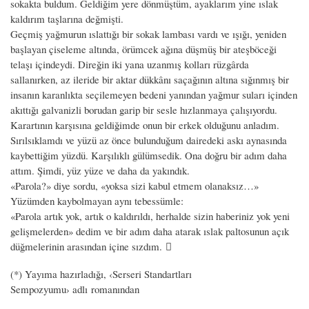
sokakta buldum. Geldiğim yere dönmüştüm, ayaklarım yine ıslak
kaldırım taşlarına değmişti.
Geçmiş yağmurun ıslattığı bir sokak lambası vardı ve ışığı, yeniden
başlayan çiseleme altında, örümcek ağına düşmüş bir ateşböceği
telaşı içindeydi. Direğin iki yana uzanmış kolları rüzgârda
sallanırken, az ileride bir aktar dükkânı saçağının altına sığınmış bir
insanın karanlıkta seçilemeyen bedeni yanından yağmur suları içinden
akıttığı galvanizli borudan garip bir sesle hızlanmaya çalışıyordu.
Karartının karşısına geldiğimde onun bir erkek olduğunu anladım.
Sırılsıklamdı ve yüzü az önce bulunduğum dairedeki askı aynasında
kaybettiğim yüzdü. Karşılıklı gülümsedik. Ona doğru bir adım daha
attım. Şimdi, yüz yüze ve daha da yakındık.
«Parola?» diye sordu, «yoksa sizi kabul etmem olanaksız…»
Yüzümden kaybolmayan aynı tebessümle:
«Parola artık yok, artık o kaldırıldı, herhalde sizin haberiniz yok yeni
gelişmelerden» dedim ve bir adım daha atarak ıslak paltosunun açık
düğmelerinin arasından içine sızdım. 
(*) Yayıma hazırladığı, ‹Serseri Standartları
Sempozyumu› adlı romanından