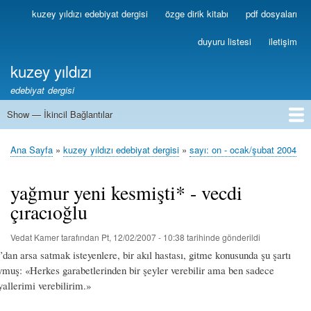
Ana
kuzey yıldızı edebiyat dergisi
özge dirik kitabı
pdf dosyaları
Birincil
içeriğe
Bağlantılar
atla
duyuru listesi
iletişim
kuzey yıldızı
edebiyat dergisi
Show — İkincil Bağlantılar
İkincil
Bağlantılar
1
2
3
4
5
6
7
8
9
10
11
12
13
Ana Sayfa
kuzey yıldızı edebiyat dergisi
sayı: on - ocak/şubat 2004
Sayfa
yolu
yağmur yeni kesmişti* - vecdi
çıracıoğlu
Vedat Kamer
tarafından
Pt, 12/02/2007 - 10:38
tarihinde gönderildi
’dan arsa satmak isteyenlere, bir akıl hastası, gitme konusunda şu şartı
ymuş: «Herkes garabetlerinden bir şeyler verebilir ama ben sadece
yallerimi verebilirim.»