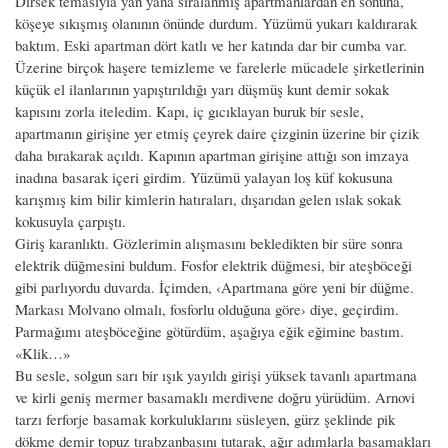
Dirsek temasıyla yan yana sıralanmış apartmanlardan en sonuna,
köşeye sıkışmış olanının önünde durdum. Yüzümü yukarı kaldırarak
baktım. Eski apartman dört katlı ve her katında dar bir cumba var.
Üzerine birçok haşere temizleme ve farelerle mücadele şirketlerinin
küçük el ilanlarının yapıştırıldığı yarı düşmüş kunt demir sokak
kapısını zorla iteledim. Kapı, iç gıcıklayan buruk bir sesle,
apartmanın girişine yer etmiş çeyrek daire çizginin üzerine bir çizik
daha bırakarak açıldı. Kapının apartman girişine attığı son imzaya
inadına basarak içeri girdim. Yüzümü yalayan loş küf kokusuna
karışmış kim bilir kimlerin hatıraları, dışarıdan gelen ıslak sokak
kokusuyla çarpıştı.
Giriş karanlıktı. Gözlerimin alışmasını bekledikten bir süre sonra
elektrik düğmesini buldum. Fosfor elektrik düğmesi, bir ateşböceği
gibi parlıyordu duvarda. İçimden, ‹Apartmana göre yeni bir düğme.
Markası Molvano olmalı, fosforlu olduğuna göre› diye, geçirdim.
Parmağımı ateşböceğine götürdüm, aşağıya eğik eğimine bastım.
«Klik…»
Bu sesle, solgun sarı bir ışık yayıldı girişi yüksek tavanlı apartmana
ve kirli geniş mermer basamaklı merdivene doğru yürüdüm. Arnovi
tarzı ferforje basamak korkuluklarını süsleyen, gürz şeklinde pik
dökme demir topuz tırabzanbaşını tutarak, ağır adımlarla basamakları