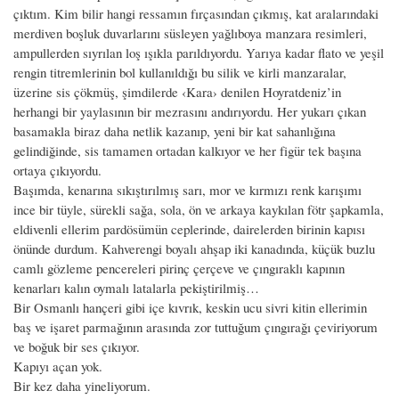
çıktım. Kim bilir hangi ressamın fırçasından çıkmış, kat aralarındaki
merdiven boşluk duvarlarını süsleyen yağlıboya manzara resimleri,
ampullerden sıyrılan loş ışıkla parıldıyordu. Yarıya kadar flato ve yeşil
rengin titremlerinin bol kullanıldığı bu silik ve kirli manzaralar,
üzerine sis çökmüş, şimdilerde ‹Kara› denilen Hoyratdeniz’in
herhangi bir yaylasının bir mezrasını andırıyordu. Her yukarı çıkan
basamakla biraz daha netlik kazanıp, yeni bir kat sahanlığına
gelindiğinde, sis tamamen ortadan kalkıyor ve her figür tek başına
ortaya çıkıyordu.
Başımda, kenarına sıkıştırılmış sarı, mor ve kırmızı renk karışımı
ince bir tüyle, sürekli sağa, sola, ön ve arkaya kaykılan fötr şapkamla,
eldivenli ellerim pardösümün ceplerinde, dairelerden birinin kapısı
önünde durdum. Kahverengi boyalı ahşap iki kanadında, küçük buzlu
camlı gözleme pencereleri pirinç çerçeve ve çıngıraklı kapının
kenarları kalın oymalı latalarla pekiştirilmiş…
Bir Osmanlı hançeri gibi içe kıvrık, keskin ucu sivri kitin ellerimin
baş ve işaret parmağının arasında zor tuttuğum çıngırağı çeviriyorum
ve boğuk bir ses çıkıyor.
Kapıyı açan yok.
Bir kez daha yineliyorum.