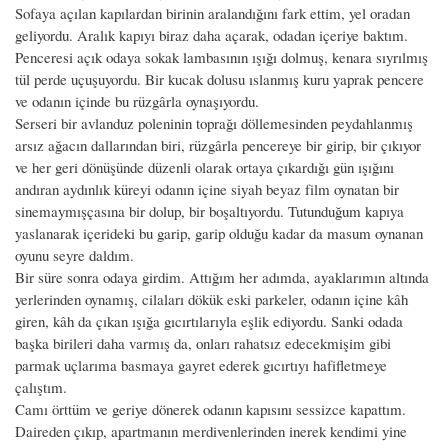
Sofaya açılan kapılardan birinin aralandığını fark ettim, yel oradan
geliyordu. Aralık kapıyı biraz daha açarak, odadan içeriye baktım.
Penceresi açık odaya sokak lambasının ışığı dolmuş, kenara sıyrılmış
tül perde uçuşuyordu. Bir kucak dolusu ıslanmış kuru yaprak pencere
ve odanın içinde bu rüzgârla oynaşıyordu.
Serseri bir avlanduz poleninin toprağı döllemesinden peydahlanmış
arsız ağacın dallarından biri, rüzgârla pencereye bir girip, bir çıkıyor
ve her geri dönüşünde düzenli olarak ortaya çıkardığı gün ışığını
andıran aydınlık küreyi odanın içine siyah beyaz film oynatan bir
sinemaymışçasına bir dolup, bir boşaltıyordu. Tutunduğum kapıya
yaslanarak içerideki bu garip, garip olduğu kadar da masum oynanan
oyunu seyre daldım.
Bir süre sonra odaya girdim. Attığım her adımda, ayaklarımın altında
yerlerinden oynamış, cilaları dökük eski parkeler, odanın içine kâh
giren, kâh da çıkan ışığa gıcırtılarıyla eşlik ediyordu. Sanki odada
başka birileri daha varmış da, onları rahatsız edecekmişim gibi
parmak uçlarıma basmaya gayret ederek gıcırtıyı hafifletmeye
çalıştım.
Camı örttüm ve geriye dönerek odanın kapısını sessizce kapattım.
Daireden çıkıp, apartmanın merdivenlerinden inerek kendimi yine