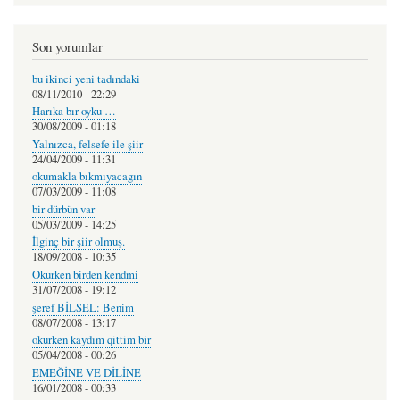
Son yorumlar
bu ikinci yeni tadındaki
08/11/2010 - 22:29
Harıka bır oyku …
30/08/2009 - 01:18
Yalnızca, felsefe ile şiir
24/04/2009 - 11:31
okumakla bıkmıyacagın
07/03/2009 - 11:08
bir dürbün var
05/03/2009 - 14:25
İlginç bir şiir olmuş.
18/09/2008 - 10:35
Okurken birden kendmi
31/07/2008 - 19:12
şeref BİLSEL: Benim
08/07/2008 - 13:17
okurken kaydım qittim bir
05/04/2008 - 00:26
EMEĞİNE VE DİLİNE
16/01/2008 - 00:33