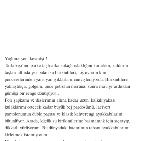
Yağmur yeni kesmişti!
Tarlabaşı’nın parke taşlı arka sokağı ıslaklığını korurken, kaldırım
taşları altında yer bulan su birikintileri, loş evlerin kimi
pencerelerinden yansıyan ışıklarla menevişleniyordu. Birikintilere
yaklaştıkça, gölgem, önce petrolün moruna, sonra maviye ardından
gümüşi bir renge dönüşüyor…
Fötr şapkamı ve dizlerimin altına kadar uzun, kalkık yakası
kulaklarımı örtecek kadar büyük bej pardösümü, lacivert
pantolonumun duble paçası ve klasik kahverengi ayakkabılarım
bütünlüyor. Arada, küçük su birikintilerine basmamak için sıçrayıp,
dikkatli yürüyorum. Bu dünyadaki hacmimin tabanı ayakkabılarımı
kirletmek istemiyorum.