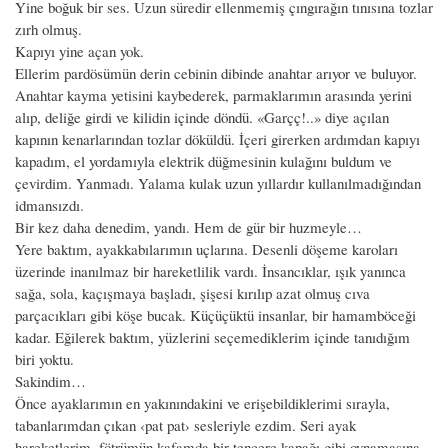
Yine boğuk bir ses. Uzun süredir ellenmemiş çıngırağın tınısına tozlar
zırh olmuş.
Kapıyı yine açan yok.
Ellerim pardösümün derin cebinin dibinde anahtar arıyor ve buluyor.
Anahtar kayma yetisini kaybederek, parmaklarımın arasında yerini
alıp, deliğe girdi ve kilidin içinde döndü. «Garçç!..» diye açılan
kapının kenarlarından tozlar döküldü. İçeri girerken ardımdan kapıyı
kapadım, el yordamıyla elektrik düğmesinin kulağını buldum ve
çevirdim. Yanmadı. Yalama kulak uzun yıllardır kullanılmadığından
idmansızdı.
Bir kez daha denedim, yandı. Hem de gür bir huzmeyle…
Yere baktım, ayakkabılarımın uçlarına. Desenli döşeme karoları
üzerinde inanılmaz bir hareketlilik vardı. İnsancıklar, ışık yanınca
sağa, sola, kaçışmaya başladı, şişesi kırılıp azat olmuş cıva
parçacıkları gibi köşe bucak. Küçüçüktü insanlar, bir hamamböceği
kadar. Eğilerek baktım, yüzlerini seçemediklerim içinde tanıdığım
biri yoktu.
Sakindim…
Önce ayaklarımın en yakınındakini ve erişebildiklerimi sırayla,
tabanlarımdan çıkan ‹pat pat› sesleriyle ezdim. Seri ayak
hareketlerim, fötrümün kafamda bir tencere kapağı gibi oynamasına