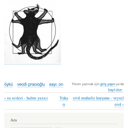
öykü
vecdi çıracıoğlu
sayı: on
Yorum yazmak için
giriş yapın
ya da
kayıt olun
‹
su sesleri - halim yazıcı
Yuka
sivil muhafız kurşunu - veysel
Book
›
rı
erol
traversal
links
Ara
for