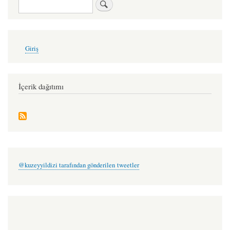
Ara
yağmur
yeni
kesmişti*
User
Giriş
account
-
menu
vecdi
çıracıoğlu
İçerik dağıtımı
@kuzeyyildizi tarafından gönderilen tweetler