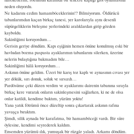
neden oluyordu.
Ne kadarını ezdim hamamböceklerinin!? Bilmiyorum. Öldürücü
tabanlarımdan kaçan birkaç tanesi, yer karolarıyla aynı desenli
süpürgeliklerin birleşme yerlerindeki aralıklardan girip gözden
kayboldu.
Sakinliğimi koruyordum…
Gerisin geriye döndüm. Kapı eşiğinin hemen önüne konulmuş eski bir
havludan bozma paspasta ayaklarımın tabanlarını silerken, üzerine
nelerin bulaştığına bakmadım bile…
Sakinliğimi hâlâ koruyordum…
Askının önüne geldim. Üzeri bir karış toz kaplı ve aynasının cıvası yer
yer dökük, sırı donuk, soluk ve sırsızdı…
Pardösüme çeki düzen verdim ve ayaklarımı dairenin tabanına sırayla
birkaç kere vurarak onların sakinleşmesini sağlarken, ki ne de olsa
onlar katildi, kendime baktım, yüzüm yoktu!
Yana yatık fötrümü önce düzeltip sonra çıkartarak askının rafına
yavaşça bıraktım.
Şimdi, silik aynada bir karafatma, bir hamamböceği vardı. Bir süre
öylesine, kendimi seyrederek kaldım.
Ensemden yüzümü ılık, yumuşak bir rüzgâr yaladı. Arkamı döndüm.