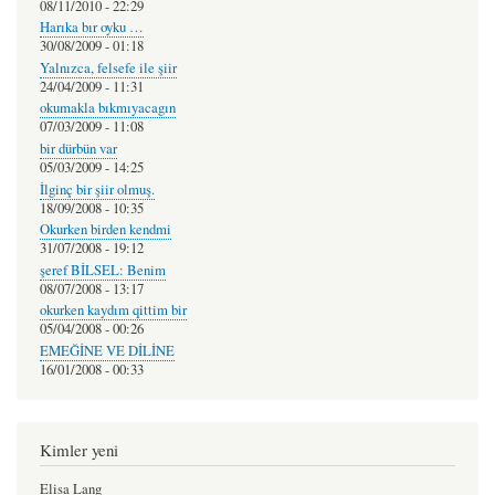
08/11/2010 - 22:29
Harıka bır oyku …
30/08/2009 - 01:18
Yalnızca, felsefe ile şiir
24/04/2009 - 11:31
okumakla bıkmıyacagın
07/03/2009 - 11:08
bir dürbün var
05/03/2009 - 14:25
İlginç bir şiir olmuş.
18/09/2008 - 10:35
Okurken birden kendmi
31/07/2008 - 19:12
şeref BİLSEL: Benim
08/07/2008 - 13:17
okurken kaydım qittim bir
05/04/2008 - 00:26
EMEĞİNE VE DİLİNE
16/01/2008 - 00:33
Kimler yeni
Elisa Lang