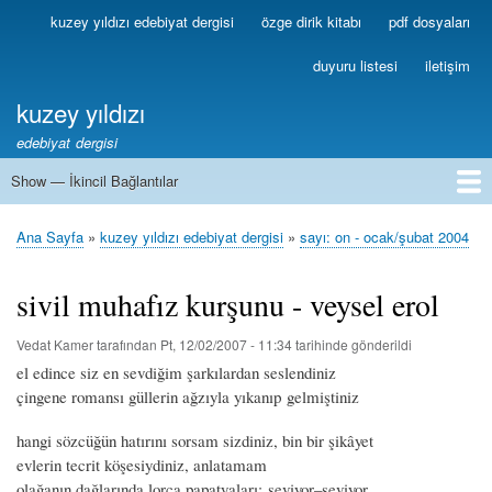
Ana
kuzey yıldızı edebiyat dergisi
özge dirik kitabı
pdf dosyaları
Birincil
içeriğe
Bağlantılar
atla
duyuru listesi
iletişim
kuzey yıldızı
edebiyat dergisi
Show — İkincil Bağlantılar
İkincil
Bağlantılar
1
2
3
4
5
6
7
8
9
10
11
12
13
Ana Sayfa
kuzey yıldızı edebiyat dergisi
sayı: on - ocak/şubat 2004
Sayfa
yolu
sivil muhafız kurşunu - veysel erol
Vedat Kamer
tarafından
Pt, 12/02/2007 - 11:34
tarihinde gönderildi
el edince siz en sevdiğim şarkılardan seslendiniz
çingene romansı güllerin ağzıyla yıkanıp gelmiştiniz
hangi sözcüğün hatırını sorsam sizdiniz, bin bir şikâyet
evlerin tecrit köşesiydiniz, anlatamam
olağanın dağlarında lorca papatyaları: seviyor–seviyor