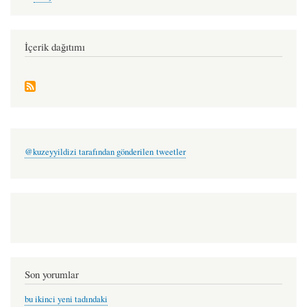
account
-
menu
veysel
erol
İçerik dağıtımı
@kuzeyyildizi tarafından gönderilen tweetler
Son yorumlar
bu ikinci yeni tadındaki