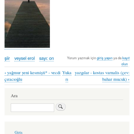
şiir
veysel erol
sayı: on
Yorum yazmak için
giriş yapın
ya da
kayıt
olun
‹
yağmur yeni kesmişti* - vecdi
Yuka
yazgılar - kostas varnalis (çev:
Book
›
çıracıoğlu
rı
bahar mucuk)
traversal
links
Ara
for
Ara
sivil
muhafız
kurşunu
User
Giriş