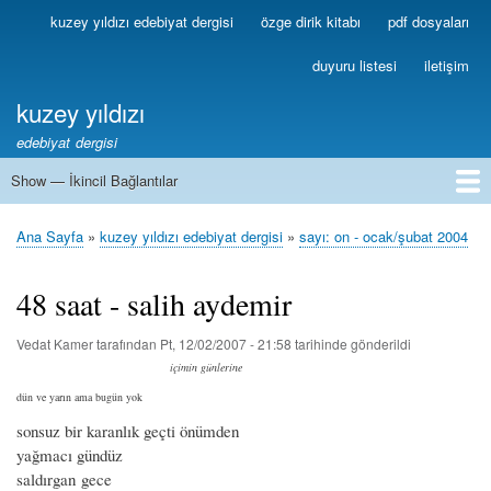
Ana
kuzey yıldızı edebiyat dergisi
özge dirik kitabı
pdf dosyaları
Birincil
içeriğe
Bağlantılar
atla
duyuru listesi
iletişim
kuzey yıldızı
edebiyat dergisi
Show — İkincil Bağlantılar
İkincil
Bağlantılar
1
2
3
4
5
6
7
8
9
10
11
12
13
Ana Sayfa
kuzey yıldızı edebiyat dergisi
sayı: on - ocak/şubat 2004
Sayfa
yolu
48 saat - salih aydemir
Vedat Kamer
tarafından
Pt, 12/02/2007 - 21:58
tarihinde gönderildi
içimin günlerine
dün ve yarın ama bugün yok
sonsuz bir karanlık geçti önümden
yağmacı gündüz
saldırgan gece