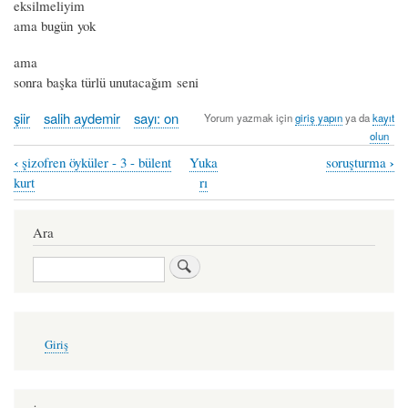
eksilmeliyim
ama bugün yok
ama
sonra başka türlü unutacağım seni
şiir
salih aydemir
sayı: on
Yorum yazmak için
giriş yapın
ya da
kayıt
olun
‹
›
şizofren öyküler - 3 - bülent
Yuka
soruşturma
Book
kurt
rı
traversal
links
Ara
for
Ara
48
saat
-
User
Giriş
account
salih
menu
aydemir