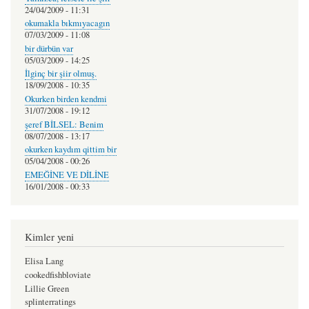
24/04/2009 - 11:31
okumakla bıkmıyacagın
07/03/2009 - 11:08
bir dürbün var
05/03/2009 - 14:25
İlginç bir şiir olmuş.
18/09/2008 - 10:35
Okurken birden kendmi
31/07/2008 - 19:12
şeref BİLSEL: Benim
08/07/2008 - 13:17
okurken kaydım qittim bir
05/04/2008 - 00:26
EMEĞİNE VE DİLİNE
16/01/2008 - 00:33
Kimler yeni
Elisa Lang
cookedfishbloviate
Lillie Green
splinterratings