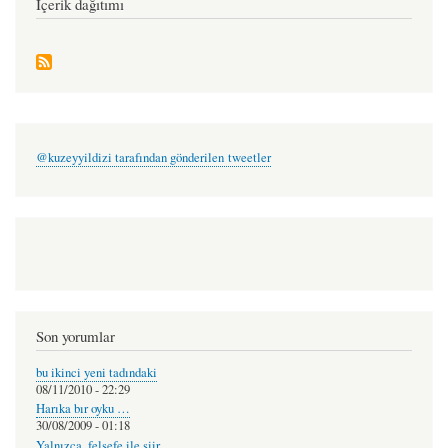
İçerik dağıtımı
@kuzeyyildizi tarafından gönderilen tweetler
Son yorumlar
bu ikinci yeni tadındaki
08/11/2010 - 22:29
Harıka bır oyku …
30/08/2009 - 01:18
Yalnızca, felsefe ile şiir