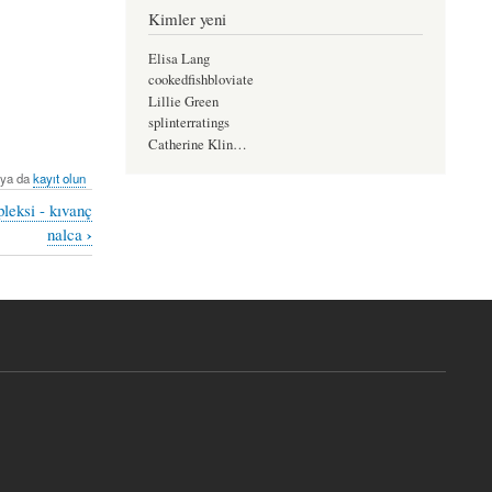
Kimler yeni
Elisa Lang
cookedfishbloviate
Lillie Green
splinterratings
Catherine Klin…
ya da
kayıt olun
leksi - kıvanç
›
nalca