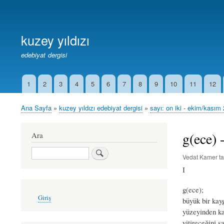
Birincil
Bağlantılar
kuzey yıldızı
edebiyat dergisi
1
2
3
4
5
6
7
8
9
10
11
12
İkincil
Bağlantılar
Ana Sayfa
kuzey yıldızı edebiyat dergisi
sayı: on iki - ekim/kasım
Sayfa
yolu
g(ece) 
Ara
Ara
Vedat Kamer
ta
I
g(ece);
User
Giriş
büyük bir kayg
account
menu
yüzeyinden ka
yitireceğini sa