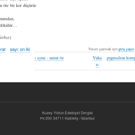
 bir kor düşürür
uhumdan,
r dökülür…
Gebze)
rat
sayı: on iki
Yorum yazmak için
giriş yapın
‹
ayna - umut öz
Yuka
pygmalion komp
rı
Kuzey Yıldızı Edebiyat Dergisi
200 34711 Kadıköy / İstanbul
PK