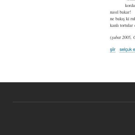
kordan öte
nasıl bakar!
ne bakış ki r
kanlı tortula
(şubat 2005, 
şiir
selçuk e
Book
traversal
links
for
g(ece)
-
selçuk
erat