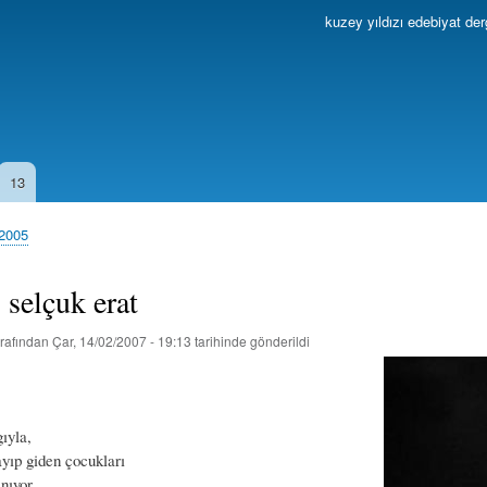
Ana
kuzey yıldızı edebiyat der
içeriğe
atla
13
 2005
- selçuk erat
rafından
Çar, 14/02/2007 - 19:13
tarihinde gönderildi
ıyla,
yıp giden çocukları
nıyor.