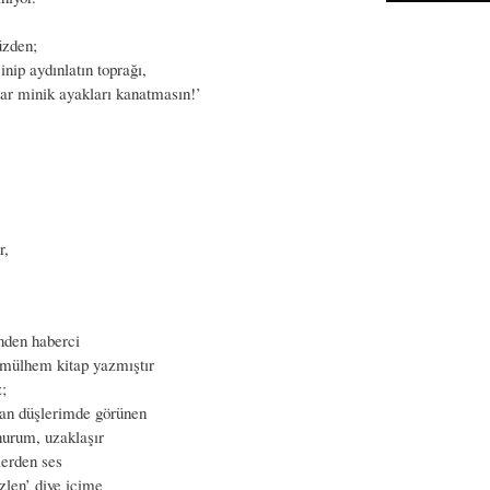
üzden;
aydınlatın toprağı,
nik ayakları kanatmasın!’
r,
inden haberci
 mülhem kitap yazmıştır
;
şlerimde görünen
, uzaklaşır
den ses
’ diye içime