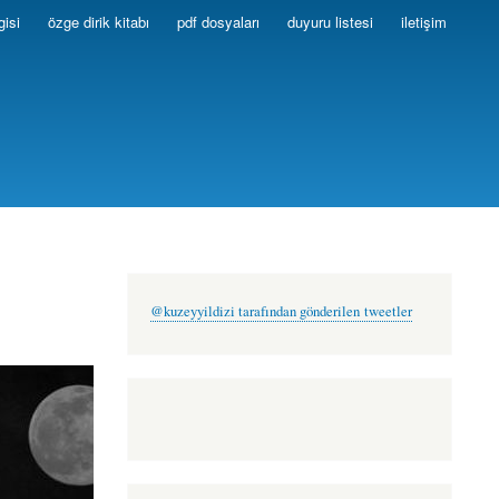
gisi
özge dirik kitabı
pdf dosyaları
duyuru listesi
iletişim
@kuzeyyildizi tarafından gönderilen tweetler