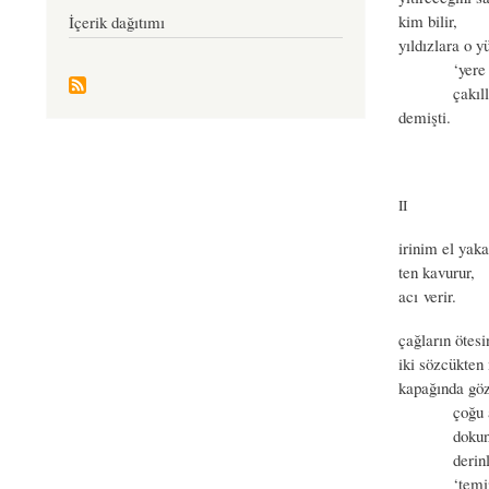
kim bilir,
İçerik dağıtımı
yıldızlara o y
‘yere inip 
çakıllar mi
demişti.
II
irinim el yaka
ten kavurur,
acı verir.
çağların ötes
iki sözcükten
kapağında göz
çoğu an dü
dokunurum
derinler
‘temizlen