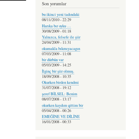
Son yorumlar
bu ikinci yeni tadındaki
08/11/2010 - 22:29
Harıka bır oyku …
30/08/2009 - 01:18
Yalnızca, felsefe ile şiir
24/04/2009 - 11:31
okumakla bıkmıyacagın
07/03/2009 - 11:08
bir dürbün var
05/03/2009 - 14:25
İlginç bir şiir olmuş.
18/09/2008 - 10:35
Okurken birden kendmi
31/07/2008 - 19:12
şeref BİLSEL: Benim
08/07/2008 - 13:17
okurken kaydım qittim bir
05/04/2008 - 00:26
EMEĞİNE VE DİLİNE
16/01/2008 - 00:33