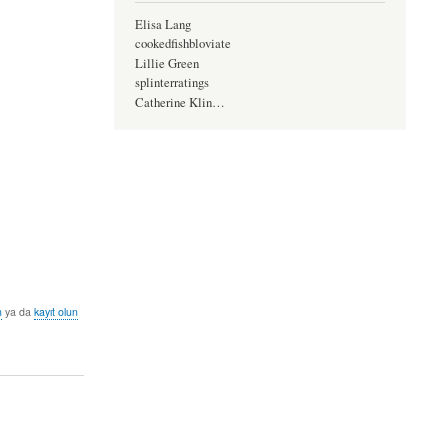
Elisa Lang
cookedfishbloviate
Lillie Green
splinterratings
Catherine Klin…
n
ya da
kayıt olun