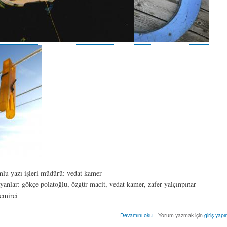
mlu yazı işleri müdürü: vedat kamer
yanlar: gökçe polatoğlu, özgür macit, vedat kamer, zafer yalçınpınar
demirci
sayı:
Devamını oku
Yorum yazmak için
giriş yapı
on