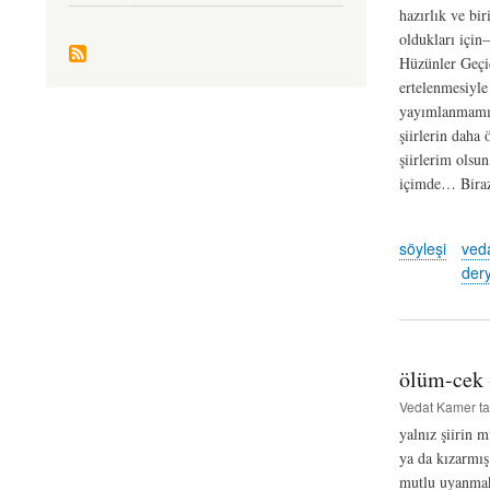
hazırlık ve bi
oldukları için
Hüzünler Geçid
ertelenmesiyle 
yayımlanmamış o
şiirlerin daha
şiirlerim olsu
içimde… Biraz
söyleşi
ved
der
ölüm-cek -
Vedat Kamer
ta
yalnız şiirin 
ya da kızarmı
mutlu uyanm