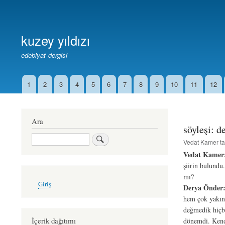
Birincil
Bağlantılar
kuzey yıldızı
edebiyat dergisi
1
2
3
4
5
6
7
8
9
10
11
12
İkincil
Bağlantılar
Ara
söyleşi: d
Ara
Vedat Kamer
ta
Vedat Kamer
şiirin bulundu.
mı?
User
Giriş
account
Derya Önder
menu
hem çok yakın.
değmedik hiçbi
İçerik dağıtımı
dönemdi. Kendi