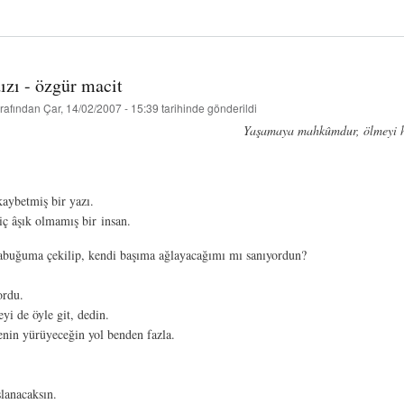
iki
-
ekim/kasım
2005
hakkında
ızı - özgür macit
rafından
Çar, 14/02/2007 - 15:39
tarihinde gönderildi
Yaşamaya mahkûmdur, ölmeyi h
aybetmiş bir yazı.
iç âşık olmamış bir insan.
kabuğuma çekilip, kendi başıma ağlayacağımı mı sanıyordun?
rdu.
yi de öyle git, dedin.
enin yürüyeceğin yol benden fazla.
slanacaksın.