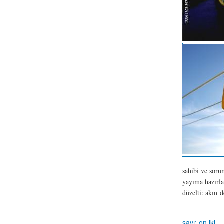
sahibi ve soru
yayıma hazırla
düzelti: akın 
sayı: on iki