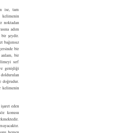
m ise, tam
 kelimenin
ir noktadan
yasına adım
 bir şeydir.
yet bağımsız
çersinde bir
 anlam, bir
limeyi sırf
e genişliği
 doldurulan
e doğrudur.
r kelimenin
işaret eden
söz konusu
ekmektedir.
mayacaktır.
a onu hemen