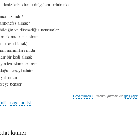
n deniz kabuklarını dalgalara fırlatmak?
kinci lazımdır/
aşık-nefes almak?
ı bildiğin ve düşmediğin uçurumlar…
rmak mıdır ana olman
n nefesini bırak)
inin mırmırları mıdır
dır bir kedi almak
ğinden ıslanmaz insan
ğu herşeyi ıslatır
iyah mıdır;
eceye benzer
ölüm-
Devamını oku
Yorum yazmak için
giriş yapı
cek
olli
sayı: on iki
-
oylun
pirolli
hakkında
vedat kamer