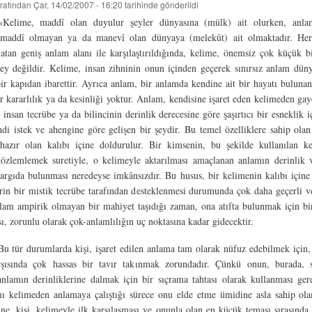
rafından
Çar, 14/02/2007 - 16:20
tarihinde gönderildi
«Kelime, maddî olan duyulur şeyler dünyasına (mülk) ait olurken, anla
 maddî olmayan ya da manevî olan dünyaya (melekût) ait olmaktadır. Her
yatan geniş anlam alanı ile karşılaştırıldığında, kelime, önemsiz çok küçük b
şey değildir. Kelime, insan zihninin onun içinden geçerek sınırsız anlam dün
bir kapıdan ibarettir. Ayrıca anlam, bir anlamda kendine ait bir hayatı bulunan
 kararlılık ya da kesinliği yoktur. Anlam, kendisine işaret eden kelimeden ga
, insan tecrübe ya da bilincinin derinlik derecesine göre şaşırtıcı bir esneklik i
di istek ve ahengine göre gelişen bir şeydir. Bu temel özelliklere sahip olan
hazır olan kalıbı içine doldurulur. Bir kimsenin, bu şekilde kullanılan ke
gözlemlemek suretiyle, o kelimeyle aktarılması amaçlanan anlamın derinlik v
argıda bulunması neredeyse imkânsızdır. Bu husus, bir kelimenin kalıbı içine
rin bir mistik tecrübe tarafından desteklenmesi durumunda çok daha geçerli v
lam ampirik olmayan bir mahiyet taşıdığı zaman, ona atıfta bulunmak için bi
ı, zorunlu olarak çok-anlamlılığın uç noktasına kadar gidecektir.
Bu tür durumlarda kişi, işaret edilen anlama tam olarak nüfuz edebilmek için, 
rşısında çok hassas bir tavır takınmak zorundadır. Çünkü onun, burada, 
anlamın derinliklerine dalmak için bir sıçrama tahtası olarak kullanması ger
mı kelimeden anlamaya çalıştığı sürece onu elde etme ümidine asla sahip ola
ne, kişi, kelimeyle ilk karşılaşması ve onunla olan en küçük teması sırasınd