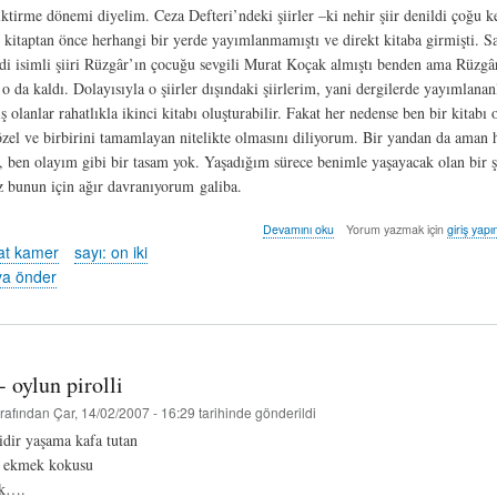
riktirme dönemi diyelim. Ceza Defteri’ndeki şiirler –ki nehir şiir denildi çoğu 
– kitaptan önce herhangi bir yerde yayımlanmamıştı ve direkt kitaba girmişti. S
i isimli şiiri Rüzgâr’ın çocuğu sevgili Murat Koçak almıştı benden ama Rüzgâ
o da kaldı. Dolayısıyla o şiirler dışındaki şiirlerim, yani dergilerde yayımlana
lanlar rahatlıkla ikinci kitabı oluşturabilir. Fakat her nedense ben bir kitabı 
 özel ve birbirini tamamlayan nitelikte olmasını diliyorum. Bir yandan da aman 
n, ben olayım gibi bir tasam yok. Yaşadığım sürece benimle yaşayacak olan bir ş
 bunun için ağır davranıyorum galiba.
söyleşi:
Devamını oku
Yorum yazmak için
giriş yapı
derya
at kamer
sayı: on iki
önder
ya önder
hakkında
 oylun pirolli
rafından
Çar, 14/02/2007 - 16:29
tarihinde gönderildi
midir yaşama kafa tutan
ş ekmek kokusu
ak….