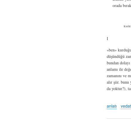
orada bıra
Kudât 
I
«ben» kurduğu 
düşündüğü zama
bundan dolayı 
anlamı ile değe
zamanını ve me
alır şiir. bun
da yoktur?), ta
anlatı
veda