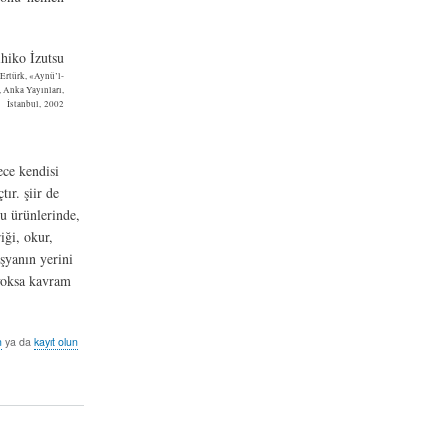
hiko İzutsu
Ertürk, «Aynü’l-
 Anka Yayınları,
İstanbul, 2002
ece kendisi
ır. şiir de
ğu ürünlerinde,
iği, okur,
şyanın yerini
 yoksa kavram
n
ya da
kayıt olun