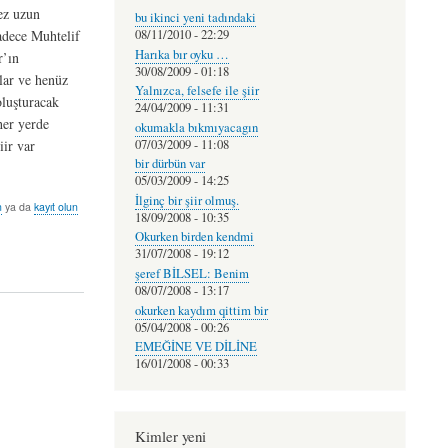
kez uzun
bu ikinci yeni tadındaki
adece Muhtelif
08/11/2010 - 22:29
Harıka bır oyku …
r’ın
30/08/2009 - 01:18
nlar ve henüz
Yalnızca, felsefe ile şiir
oluşturacak
24/04/2009 - 11:31
her yerde
okumakla bıkmıyacagın
07/03/2009 - 11:08
iir var
bir dürbün var
05/03/2009 - 14:25
İlginç bir şiir olmuş.
n
ya da
kayıt olun
18/09/2008 - 10:35
Okurken birden kendmi
31/07/2008 - 19:12
şeref BİLSEL: Benim
08/07/2008 - 13:17
okurken kaydım qittim bir
05/04/2008 - 00:26
EMEĞİNE VE DİLİNE
16/01/2008 - 00:33
Kimler yeni