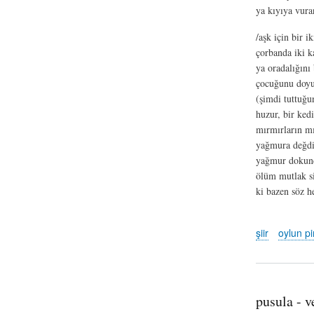
ya kıyıya vura
/aşk için bir i
çorbanda iki k
ya oradalığın
çocuğunu doyu
(şimdi tuttuğu
huzur, bir ked
mırmırların mı
yağmura değdi
yağmur dokundu
ölüm mutlak s
ki bazen söz h
şiir
oylun pir
pusula - 