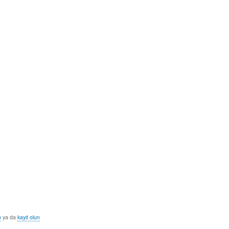
n
ya da
kayıt olun