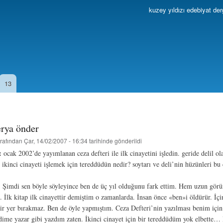
Ana
kuzey yıldızı edebiyat der
içeriğe
atla
13
erya önder
rafından
Çar, 14/02/2007 - 16:34
tarihinde gönderildi
:
ocak 2002’de yayımlanan ceza defteri ile ilk cinayetini işledin. geride delil o
 ikinci cinayeti işlemek için tereddüdün nedir? soytarı ve deli’nin hüzünleri bu 
:
Şimdi sen böyle söyleyince ben de üç yıl olduğunu fark ettim. Hem uzun gö
 İlk kitap ilk cinayettir demiştim o zamanlarda. İnsan önce «ben»i öldürür. İçi
r yer bırakmaz. Ben de öyle yapmıştım. Ceza Defteri’nin yazılması benim için 
me yazar gibi yazdım zaten. İkinci cinayet için bir tereddüdüm yok elbette…