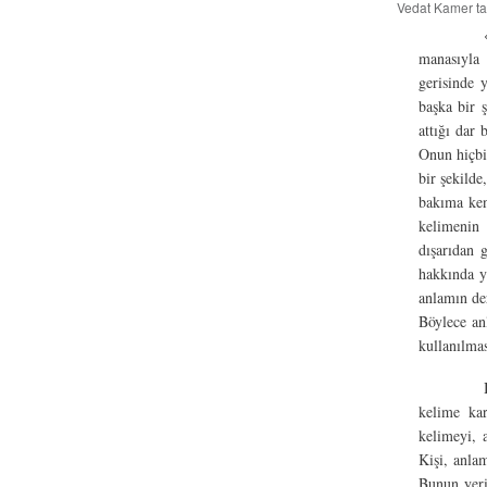
Vedat Kamer
ta
manasıyla
gerisinde 
başka bir 
attığı dar 
Onun hiçbir
bir şekilde
bakıma ken
kelimenin 
dışarıdan 
hakkında y
anlamın de
Böylece an
kullanılmas
kelime ka
kelimeyi, 
Kişi, anla
Bunun yeri