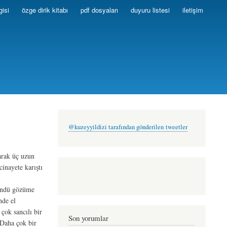
gisi
özge dirik kitabı
pdf dosyaları
duyuru listesi
iletişim
@kuzeyyildizi tarafından gönderilen tweetler
larak üç uzun
cinayete karıştı
ründü gözüme
nde el
çok sancılı bir
Son yorumlar
 Daha çok bir