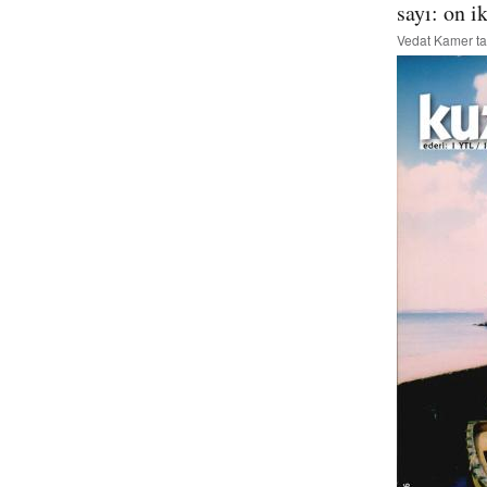
sayı: on i
Vedat Kamer
ta