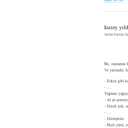
kuzey yıld
Vedat Kamer
ta
Bu, zamanını k
Ve yarımdır, h
- Eskisi gibi 
- …
Yağmur yağıyo
- Al şu şemsiye
- Gerek yok, s
- …
- Görüşürüz.
- Hızlı yürü, ı