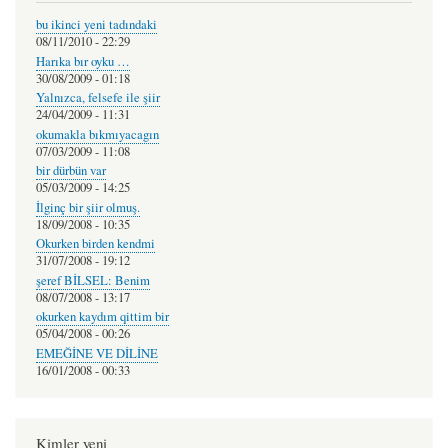
bu ikinci yeni tadındaki
08/11/2010 - 22:29
Harıka bır oyku …
30/08/2009 - 01:18
Yalnızca, felsefe ile şiir
24/04/2009 - 11:31
okumakla bıkmıyacagın
07/03/2009 - 11:08
bir dürbün var
05/03/2009 - 14:25
İlginç bir şiir olmuş.
18/09/2008 - 10:35
Okurken birden kendmi
31/07/2008 - 19:12
şeref BİLSEL: Benim
08/07/2008 - 13:17
okurken kaydım qittim bir
05/04/2008 - 00:26
EMEĞİNE VE DİLİNE
16/01/2008 - 00:33
Kimler yeni