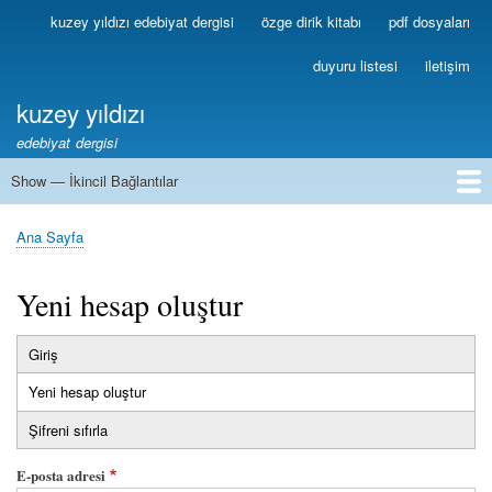
Ana
kuzey yıldızı edebiyat dergisi
özge dirik kitabı
pdf dosyaları
Birincil
içeriğe
Bağlantılar
atla
duyuru listesi
iletişim
kuzey yıldızı
edebiyat dergisi
Show — İkincil Bağlantılar
İkincil
Bağlantılar
1
2
3
4
5
6
7
8
9
10
11
12
13
Ana Sayfa
Sayfa
yolu
Yeni hesap oluştur
Giriş
Birincil
Yeni hesap oluştur
(etkin
sekmeler
sekme)
Şifreni sıfırla
E-posta adresi