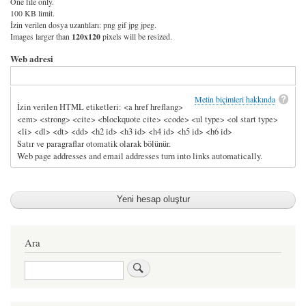
One file only.
100 KB limit.
İzin verilen dosya uzantıları: png gif jpg jpeg.
Images larger than
120x120
pixels will be resized.
Web adresi
Metin biçimleri hakkında
İzin verilen HTML etiketleri: <a href hreflang>
<em> <strong> <cite> <blockquote cite> <code> <ul type> <ol start type>
<li> <dl> <dt> <dd> <h2 id> <h3 id> <h4 id> <h5 id> <h6 id>
Satır ve paragraflar otomatik olarak bölünür.
Web page addresses and email addresses turn into links automatically.
Ara
Ara