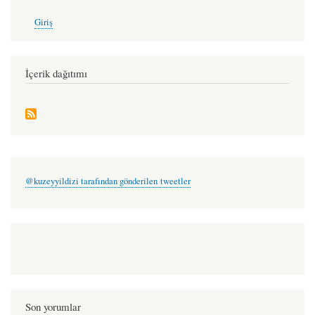
User
Giriş
account
menu
İçerik dağıtımı
@kuzeyyildizi tarafından gönderilen tweetler
Son yorumlar