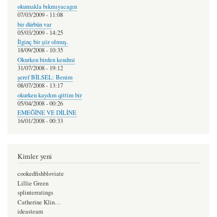
okumakla bıkmıyacagın
07/03/2009 - 11:08
bir dürbün var
05/03/2009 - 14:25
İlginç bir şiir olmuş.
18/09/2008 - 10:35
Okurken birden kendmi
31/07/2008 - 19:12
şeref BİLSEL: Benim
08/07/2008 - 13:17
okurken kaydım qittim bir
05/04/2008 - 00:26
EMEĞİNE VE DİLİNE
16/01/2008 - 00:33
Kimler yeni
cookedfishbloviate
Lillie Green
splinterratings
Catherine Klin…
ideasteam