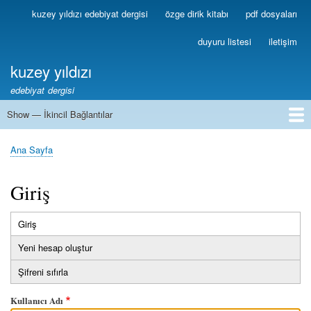
Ana
kuzey yıldızı edebiyat dergisi
özge dirik kitabı
pdf dosyaları
Birincil
içeriğe
Bağlantılar
atla
duyuru listesi
iletişim
kuzey yıldızı
edebiyat dergisi
Show — İkincil Bağlantılar
İkincil
Bağlantılar
1
2
3
4
5
6
7
8
9
10
11
12
13
Ana Sayfa
Sayfa
yolu
Giriş
Giriş
(etkin
Birincil
sekme)
Yeni hesap oluştur
sekmeler
Şifreni sıfırla
Kullanıcı Adı