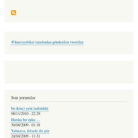
@kuzeyyildizi tarafından gönderilen tweetler
Son yorumlar
bu ikinci yeni tadındaki
08/11/2010 - 22:29
Harıka bır oyku …
30/08/2009 - 01:18
Yalnızca, felsefe ile şiir
24/04/2009 - 11:31