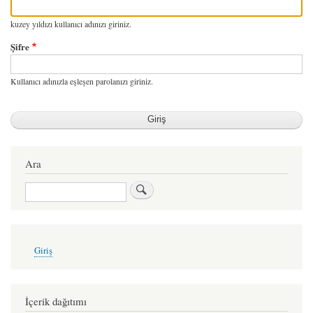
kuzey yıldızı kullanıcı adınızı giriniz.
Şifre
Kullanıcı adınızla eşleşen parolanızı giriniz.
Ara
Ara
User
Giriş
account
menu
İçerik dağıtımı