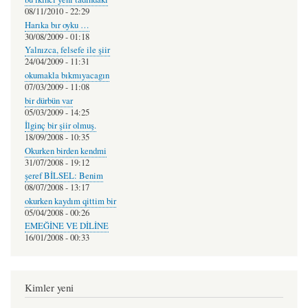
08/11/2010 - 22:29
Harıka bır oyku …
30/08/2009 - 01:18
Yalnızca, felsefe ile şiir
24/04/2009 - 11:31
okumakla bıkmıyacagın
07/03/2009 - 11:08
bir dürbün var
05/03/2009 - 14:25
İlginç bir şiir olmuş.
18/09/2008 - 10:35
Okurken birden kendmi
31/07/2008 - 19:12
şeref BİLSEL: Benim
08/07/2008 - 13:17
okurken kaydım qittim bir
05/04/2008 - 00:26
EMEĞİNE VE DİLİNE
16/01/2008 - 00:33
Kimler yeni