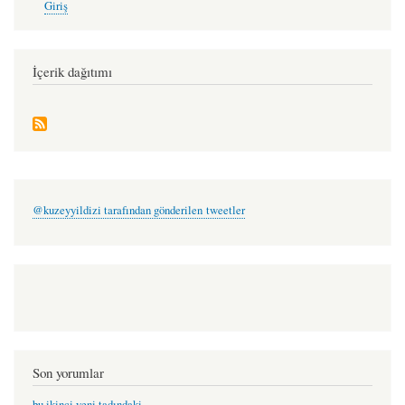
Giriş
account
menu
İçerik dağıtımı
@kuzeyyildizi tarafından gönderilen tweetler
Son yorumlar
bu ikinci yeni tadındaki