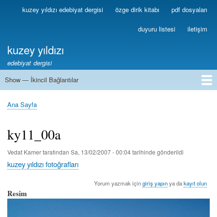
Ana
kuzey yıldızı edebiyat dergisi
özge dirik kitabı
pdf dosyaları
Birincil
içeriğe
Bağlantılar
atla
duyuru listesi
iletişim
kuzey yıldızı
edebiyat dergisi
Show — İkincil Bağlantılar
İkincil
Bağlantılar
1
2
3
4
5
6
7
8
9
10
11
12
13
Ana Sayfa
Sayfa
yolu
ky11_00a
Vedat Kamer
tarafından
Sa, 13/02/2007 - 00:04
tarihinde gönderildi
kuzey yıldızı fotoğrafları
Yorum yazmak için
giriş yapın
ya da
kayıt olun
Resim