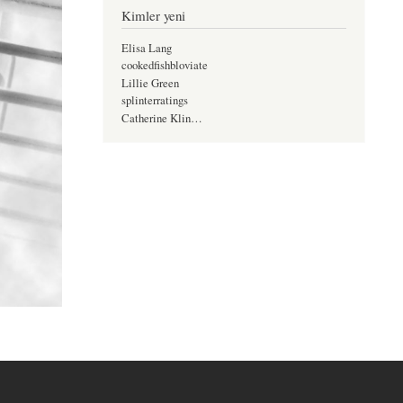
Kimler yeni
Elisa Lang
cookedfishbloviate
Lillie Green
splinterratings
Catherine Klin…