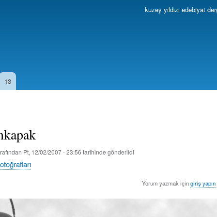
Ana
kuzey yıldızı edebiyat der
içeriğe
atla
13
nkapak
rafından
Pt, 12/02/2007 - 23:56
tarihinde gönderildi
fotoğrafları
Yorum yazmak için
giriş yapın