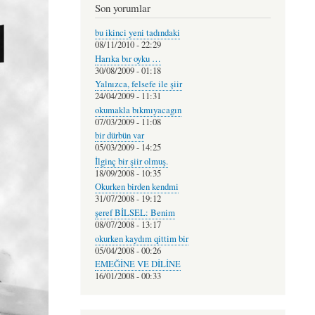
Son yorumlar
bu ikinci yeni tadındaki
08/11/2010 - 22:29
Harıka bır oyku …
30/08/2009 - 01:18
Yalnızca, felsefe ile şiir
24/04/2009 - 11:31
okumakla bıkmıyacagın
07/03/2009 - 11:08
bir dürbün var
05/03/2009 - 14:25
İlginç bir şiir olmuş.
18/09/2008 - 10:35
Okurken birden kendmi
31/07/2008 - 19:12
şeref BİLSEL: Benim
08/07/2008 - 13:17
okurken kaydım qittim bir
05/04/2008 - 00:26
EMEĞİNE VE DİLİNE
16/01/2008 - 00:33