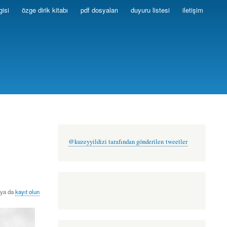
gisi
özge dirik kitabı
pdf dosyaları
duyuru listesi
iletişim
@kuzeyyildizi tarafından gönderilen tweetler
ya da
kayıt olun