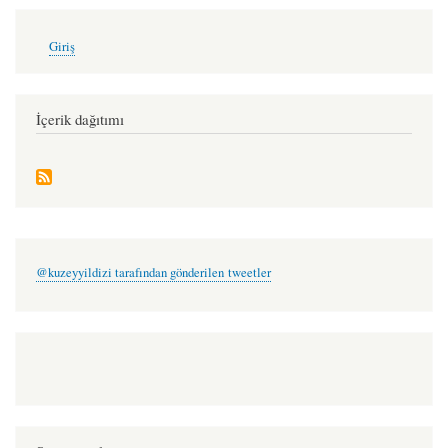
User
Giriş
account
menu
İçerik dağıtımı
@kuzeyyildizi tarafından gönderilen tweetler