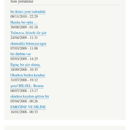
Son yorumlar
bu ikinci yeni tadındaki
08/11/2010 - 22:29
Harıka bır oyku …
30/08/2009 - 01:18
Yalnızca, felsefe ile şiir
24/04/2009 - 11:31
okumakla bıkmıyacagın
07/03/2009 - 11:08
bir dürbün var
05/03/2009 - 14:25
İlginç bir şiir olmuş.
18/09/2008 - 10:35
Okurken birden kendmi
31/07/2008 - 19:12
şeref BİLSEL: Benim
08/07/2008 - 13:17
okurken kaydım qittim bir
05/04/2008 - 00:26
EMEĞİNE VE DİLİNE
16/01/2008 - 00:33