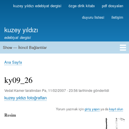
Ana
kuzey yıldızı edebiyat dergisi
özge dirik kitabı
pdf dosyaları
Birincil
içeriğe
Bağlantılar
atla
duyuru listesi
iletişim
kuzey yıldızı
edebiyat dergisi
Show — İkincil Bağlantılar
İkincil
Bağlantılar
1
2
3
4
5
6
7
8
9
10
11
12
13
Ana Sayfa
Sayfa
yolu
ky09_26
Vedat Kamer
tarafından
Pa, 11/02/2007 - 23:56
tarihinde gönderildi
kuzey yıldızı fotoğrafları
Yorum yazmak için
giriş yapın
ya da
kayıt olun
Resim