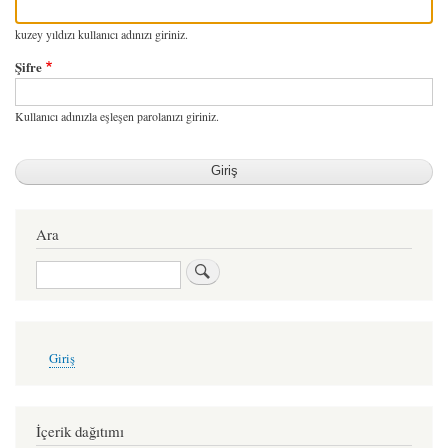
kuzey yıldızı kullanıcı adınızı giriniz.
Şifre
Kullanıcı adınızla eşleşen parolanızı giriniz.
Ara
Ara
User
Giriş
account
menu
İçerik dağıtımı