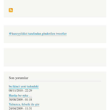
@kuzeyyildizi tarafından gönderilen tweetler
Son yorumlar
bu ikinci yeni tadındaki
08/11/2010 - 22:29
Harıka bır oyku …
30/08/2009 - 01:18
Yalnızca, felsefe ile şiir
24/04/2009 - 11:31