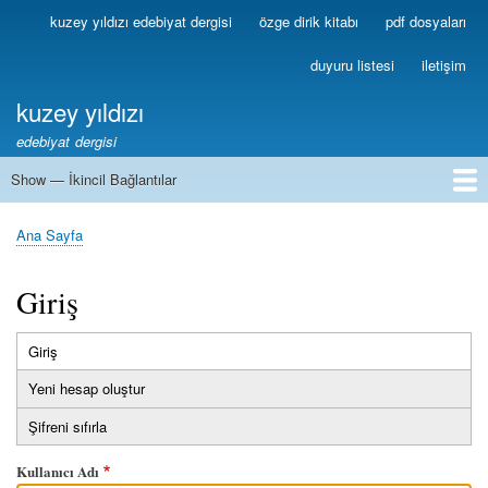
Ana
kuzey yıldızı edebiyat dergisi
özge dirik kitabı
pdf dosyaları
Birincil
içeriğe
Bağlantılar
atla
duyuru listesi
iletişim
kuzey yıldızı
edebiyat dergisi
Show — İkincil Bağlantılar
İkincil
Bağlantılar
1
2
3
4
5
6
7
8
9
10
11
12
13
Ana Sayfa
Sayfa
yolu
Giriş
Giriş
(etkin
Birincil
sekme)
Yeni hesap oluştur
sekmeler
Şifreni sıfırla
Kullanıcı Adı