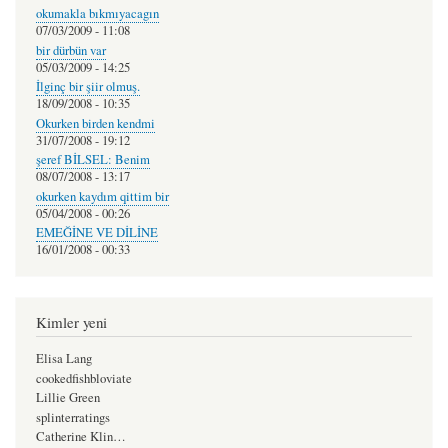
okumakla bıkmıyacagın
07/03/2009 - 11:08
bir dürbün var
05/03/2009 - 14:25
İlginç bir şiir olmuş.
18/09/2008 - 10:35
Okurken birden kendmi
31/07/2008 - 19:12
şeref BİLSEL: Benim
08/07/2008 - 13:17
okurken kaydım qittim bir
05/04/2008 - 00:26
EMEĞİNE VE DİLİNE
16/01/2008 - 00:33
Kimler yeni
Elisa Lang
cookedfishbloviate
Lillie Green
splinterratings
Catherine Klin…