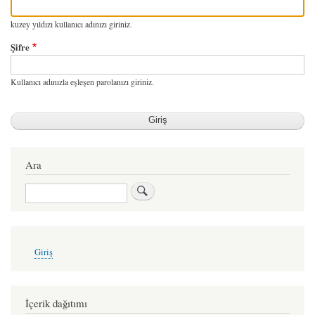
kuzey yıldızı kullanıcı adınızı giriniz.
Şifre
Kullanıcı adınızla eşleşen parolanızı giriniz.
Ara
Ara
User
Giriş
account
menu
İçerik dağıtımı