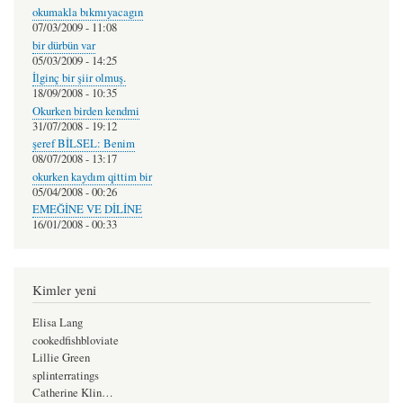
okumakla bıkmıyacagın
07/03/2009 - 11:08
bir dürbün var
05/03/2009 - 14:25
İlginç bir şiir olmuş.
18/09/2008 - 10:35
Okurken birden kendmi
31/07/2008 - 19:12
şeref BİLSEL: Benim
08/07/2008 - 13:17
okurken kaydım qittim bir
05/04/2008 - 00:26
EMEĞİNE VE DİLİNE
16/01/2008 - 00:33
Kimler yeni
Elisa Lang
cookedfishbloviate
Lillie Green
splinterratings
Catherine Klin…