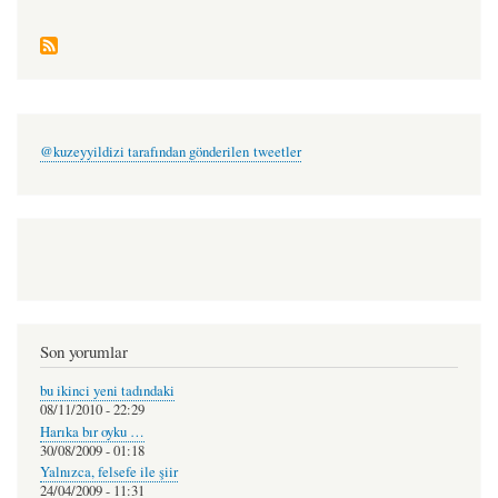
@kuzeyyildizi tarafından gönderilen tweetler
Son yorumlar
bu ikinci yeni tadındaki
08/11/2010 - 22:29
Harıka bır oyku …
30/08/2009 - 01:18
Yalnızca, felsefe ile şiir
24/04/2009 - 11:31