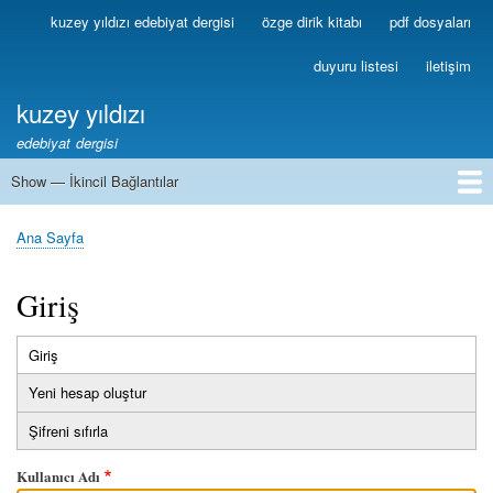
Ana
kuzey yıldızı edebiyat dergisi
özge dirik kitabı
pdf dosyaları
Birincil
içeriğe
Bağlantılar
atla
duyuru listesi
iletişim
kuzey yıldızı
edebiyat dergisi
Show — İkincil Bağlantılar
İkincil
Bağlantılar
1
2
3
4
5
6
7
8
9
10
11
12
13
Ana Sayfa
Sayfa
yolu
Giriş
Giriş
(etkin
Birincil
sekme)
Yeni hesap oluştur
sekmeler
Şifreni sıfırla
Kullanıcı Adı