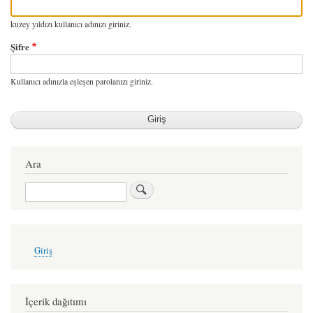
kuzey yıldızı kullanıcı adınızı giriniz.
Şifre
Kullanıcı adınızla eşleşen parolanızı giriniz.
Ara
Ara
User
Giriş
account
menu
İçerik dağıtımı