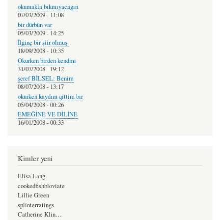
okumakla bıkmıyacagın
07/03/2009 - 11:08
bir dürbün var
05/03/2009 - 14:25
İlginç bir şiir olmuş.
18/09/2008 - 10:35
Okurken birden kendmi
31/07/2008 - 19:12
şeref BİLSEL: Benim
08/07/2008 - 13:17
okurken kaydım qittim bir
05/04/2008 - 00:26
EMEĞİNE VE DİLİNE
16/01/2008 - 00:33
Kimler yeni
Elisa Lang
cookedfishbloviate
Lillie Green
splinterratings
Catherine Klin…