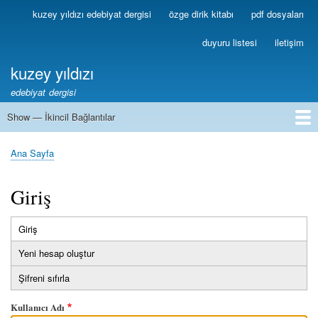
Ana
kuzey yıldızı edebiyat dergisi
özge dirik kitabı
pdf dosyaları
Birincil
içeriğe
Bağlantılar
atla
duyuru listesi
iletişim
kuzey yıldızı
edebiyat dergisi
Show — İkincil Bağlantılar
İkincil
Bağlantılar
1
2
3
4
5
6
7
8
9
10
11
12
13
Ana Sayfa
Sayfa
yolu
Giriş
Giriş
(etkin
Birincil
sekme)
Yeni hesap oluştur
sekmeler
Şifreni sıfırla
Kullanıcı Adı