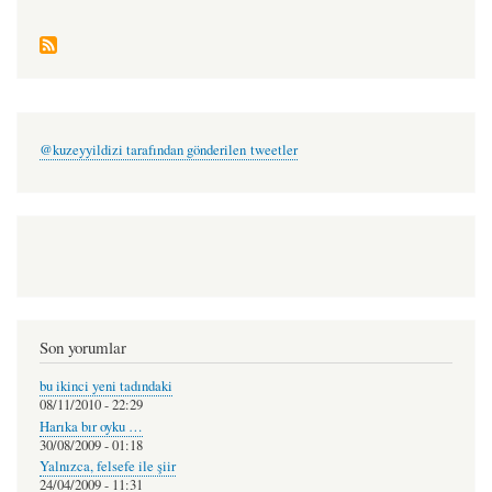
@kuzeyyildizi tarafından gönderilen tweetler
Son yorumlar
bu ikinci yeni tadındaki
08/11/2010 - 22:29
Harıka bır oyku …
30/08/2009 - 01:18
Yalnızca, felsefe ile şiir
24/04/2009 - 11:31