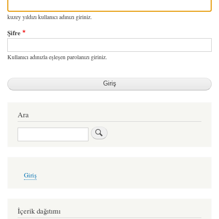
kuzey yıldızı kullanıcı adınızı giriniz.
Şifre
Kullanıcı adınızla eşleşen parolanızı giriniz.
Ara
Ara
User
Giriş
account
menu
İçerik dağıtımı