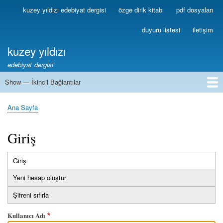
Ana
kuzey yıldızı edebiyat dergisi
özge dirik kitabı
pdf dosyaları
Birincil
içeriğe
Bağlantılar
atla
duyuru listesi
iletişim
kuzey yıldızı
edebiyat dergisi
Show — İkincil Bağlantılar
İkincil
Bağlantılar
1
2
3
4
5
6
7
8
9
10
11
12
13
Ana Sayfa
Sayfa
yolu
Giriş
Giriş
(etkin
Birincil
sekme)
Yeni hesap oluştur
sekmeler
Şifreni sıfırla
Kullanıcı Adı