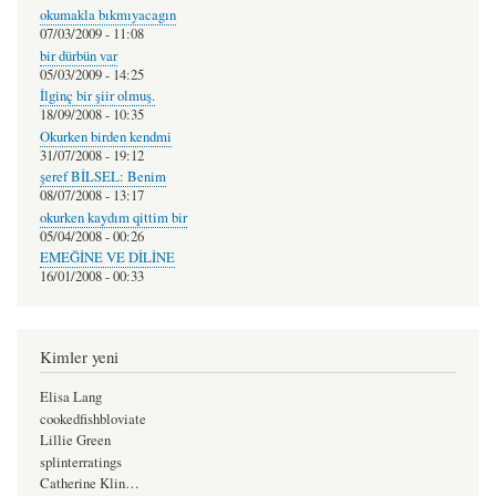
okumakla bıkmıyacagın
07/03/2009 - 11:08
bir dürbün var
05/03/2009 - 14:25
İlginç bir şiir olmuş.
18/09/2008 - 10:35
Okurken birden kendmi
31/07/2008 - 19:12
şeref BİLSEL: Benim
08/07/2008 - 13:17
okurken kaydım qittim bir
05/04/2008 - 00:26
EMEĞİNE VE DİLİNE
16/01/2008 - 00:33
Kimler yeni
Elisa Lang
cookedfishbloviate
Lillie Green
splinterratings
Catherine Klin…