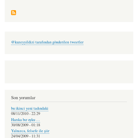
@kuzeyyildizi tarafından gönderilen tweetler
Son yorumlar
bu ikinci yeni tadındaki
08/11/2010 - 22:29
Harıka bır oyku …
30/08/2009 - 01:18
Yalnızca, felsefe ile şiir
24/04/2009 - 11:31