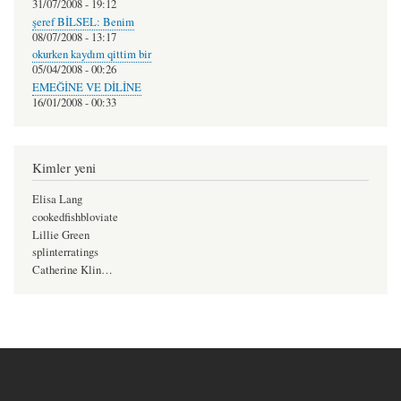
31/07/2008 - 19:12
şeref BİLSEL: Benim
08/07/2008 - 13:17
okurken kaydım qittim bir
05/04/2008 - 00:26
EMEĞİNE VE DİLİNE
16/01/2008 - 00:33
Kimler yeni
Elisa Lang
cookedfishbloviate
Lillie Green
splinterratings
Catherine Klin…