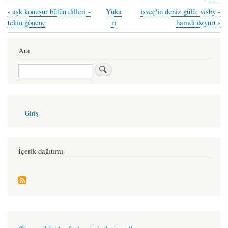
‹
aşk konuşur bütün dilleri -
Yuka
isveç'in deniz gülü: visby -
Book
›
tekin gönenç
rı
hamdi özyurt
traversal
links
Ara
for
Ara
gözlerine
eriyeceğim
-
User
Giriş
account
yusuf
menu
varol
İçerik dağıtımı