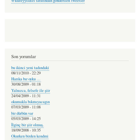
@kuzeyyildizi tarafından gönderilen tweetler
Son yorumlar
bu ikinci yeni tadındaki
08/11/2010 - 22:29
Harıka bır oyku …
30/08/2009 - 01:18
Yalnızca, felsefe ile şiir
24/04/2009 - 11:31
okumakla bıkmıyacagın
07/03/2009 - 11:08
bir dürbün var
05/03/2009 - 14:25
İlginç bir şiir olmuş.
18/09/2008 - 10:35
Okurken birden kendmi