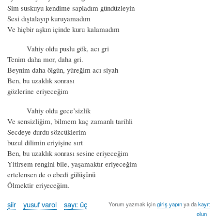
Sim suskuyu kendime sapladım gündüzleyin
Sesi dıştalayıp kuruyamadım
Ve hiçbir aşkın içinde kuru kalamadım
Vahiy oldu puslu gök, acı gri
Tenim daha mor, daha gri.
Beynim daha ölgün, yüreğim acı siyah
Ben, bu uzaklık sonrası
gözlerine eriyeceğim
Vahiy oldu gece’sizlik
Ve sensizliğim, bilmem kaç zamanlı tarihli
Secdeye durdu sözcüklerim
buzul dilimin eriyişine sırt
Ben, bu uzaklık sonrası sesine eriyeceğim
Yitirsem rengini bile, yaşamaktır eriyeceğim
ertelensen de o ebedi gülüşünü
Ölmektir eriyeceğim.
şiir
yusuf varol
sayı: üç
Yorum yazmak için
giriş yapın
ya da
kayıt
olun