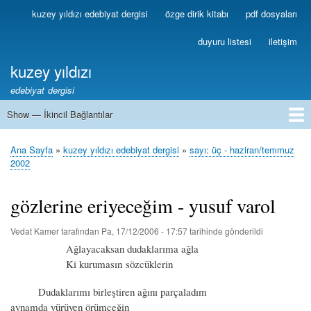
Ana
kuzey yıldızı edebiyat dergisi
özge dirik kitabı
pdf dosyaları
Birincil
içeriğe
Bağlantılar
atla
duyuru listesi
iletişim
kuzey yıldızı
edebiyat dergisi
Show — İkincil Bağlantılar
İkincil
Bağlantılar
1
2
3
4
5
6
7
8
9
10
11
12
13
Ana Sayfa
kuzey yıldızı edebiyat dergisi
sayı: üç - haziran/temmuz
Sayfa
2002
yolu
gözlerine eriyeceğim - yusuf varol
Vedat Kamer
tarafından
Pa, 17/12/2006 - 17:57
tarihinde gönderildi
Ağlayacaksan dudaklarıma ağla
Ki kurumasın sözcüklerin
Dudaklarımı birleştiren ağını parçaladım
aynamda yürüyen örümceğin