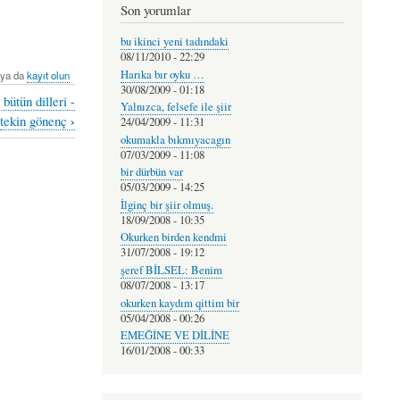
Son yorumlar
bu ikinci yeni tadındaki
08/11/2010 - 22:29
Harıka bır oyku …
ya da
kayıt olun
30/08/2009 - 01:18
bütün dilleri -
Yalnızca, felsefe ile şiir
›
tekin gönenç
24/04/2009 - 11:31
okumakla bıkmıyacagın
07/03/2009 - 11:08
bir dürbün var
05/03/2009 - 14:25
İlginç bir şiir olmuş.
18/09/2008 - 10:35
Okurken birden kendmi
31/07/2008 - 19:12
şeref BİLSEL: Benim
08/07/2008 - 13:17
okurken kaydım qittim bir
05/04/2008 - 00:26
EMEĞİNE VE DİLİNE
16/01/2008 - 00:33