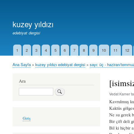
Birincil
Bağlantılar
kuzey yıldızı
edebiyat dergisi
1
2
3
4
5
6
7
8
9
10
11
12
İkincil
Bağlantılar
Ana Sayfa
kuzey yıldızı edebiyat dergisi
sayı: üç - haziran/temmu
Sayfa
yolu
[isimsi
Ara
Ara
Vedat Kamer
ta
Kavrulmuş kum
Kaktüs gölges
Ne su gerek b
User
Giriş
account
Bir çift deli g
menu
Bil ki hiçbir a