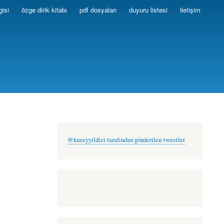
gisi
özge dirik kitabı
pdf dosyaları
duyuru listesi
iletişim
@kuzeyyildizi tarafından gönderilen tweetler