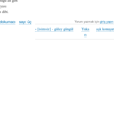
üğü an gibi
yası
 dibi.
udokumacı
sayı: üç
Yorum yazmak için
giriş yapın
‹
[isimsiz] - gülay güngül
Yuka
aşk konuşur 
rı
macı