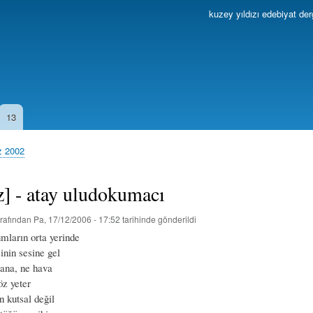
Ana
kuzey yıldızı edebiyat der
içeriğe
atla
13
z 2002
z] - atay uludokumacı
rafından
Pa, 17/12/2006 - 17:52
tarihinde gönderildi
ların orta yerinde
inin sesine gel
ana, ne hava
öz yeter
n kutsal değil