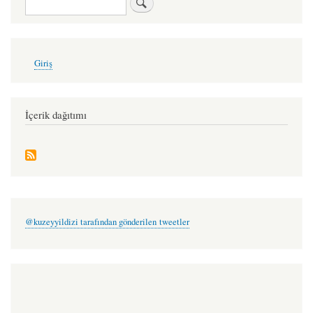
Ara
1.
litany
-
User
Giriş
account
selçuk
menu
yamen
İçerik dağıtımı
@kuzeyyildizi tarafından gönderilen tweetler