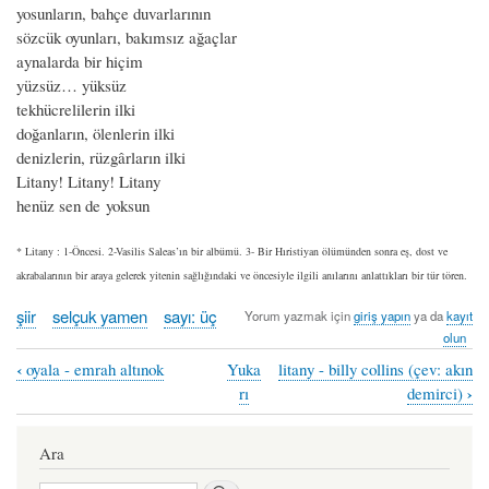
yosunların, bahçe duvarlarının
sözcük oyunları, bakımsız ağaçlar
aynalarda bir hiçim
yüzsüz… yüksüz
tekhücrelilerin ilki
doğanların, ölenlerin ilki
denizlerin, rüzgârların ilki
Litany! Litany! Litany
henüz sen de yoksun
* Litany : 1-Öncesi. 2-Vasilis Saleas’ın bir albümü. 3- Bir Hıristiyan ölümünden sonra eş, dost ve
akrabalarının bir araya gelerek yitenin sağlığındaki ve öncesiyle ilgili anılarını anlattıkları bir tür tören.
şiir
selçuk yamen
sayı: üç
Yorum yazmak için
giriş yapın
ya da
kayıt
olun
‹
oyala - emrah altınok
Yuka
litany - billy collins (çev: akın
Book
›
rı
demirci)
traversal
links
Ara
for