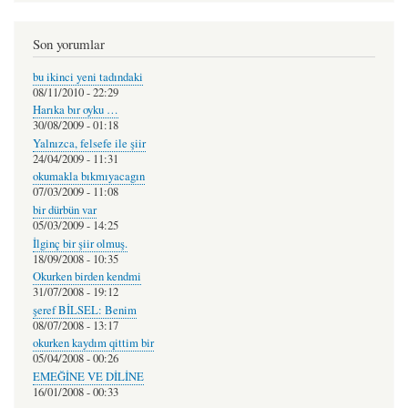
Son yorumlar
bu ikinci yeni tadındaki
08/11/2010 - 22:29
Harıka bır oyku …
30/08/2009 - 01:18
Yalnızca, felsefe ile şiir
24/04/2009 - 11:31
okumakla bıkmıyacagın
07/03/2009 - 11:08
bir dürbün var
05/03/2009 - 14:25
İlginç bir şiir olmuş.
18/09/2008 - 10:35
Okurken birden kendmi
31/07/2008 - 19:12
şeref BİLSEL: Benim
08/07/2008 - 13:17
okurken kaydım qittim bir
05/04/2008 - 00:26
EMEĞİNE VE DİLİNE
16/01/2008 - 00:33