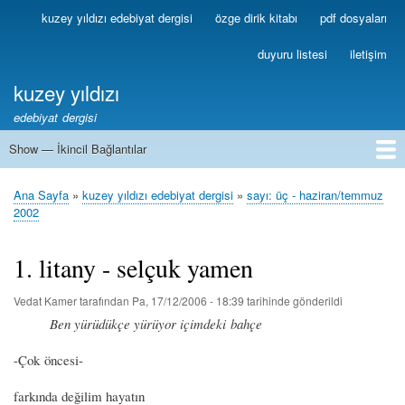
Ana
kuzey yıldızı edebiyat dergisi
özge dirik kitabı
pdf dosyaları
Birincil
içeriğe
Bağlantılar
atla
duyuru listesi
iletişim
kuzey yıldızı
edebiyat dergisi
Show — İkincil Bağlantılar
İkincil
Bağlantılar
1
2
3
4
5
6
7
8
9
10
11
12
13
Ana Sayfa
kuzey yıldızı edebiyat dergisi
sayı: üç - haziran/temmuz
Sayfa
2002
yolu
1. litany - selçuk yamen
Vedat Kamer
tarafından
Pa, 17/12/2006 - 18:39
tarihinde gönderildi
Ben yürüdükçe yürüyor içimdeki bahçe
-Çok öncesi-
farkında değilim hayatın