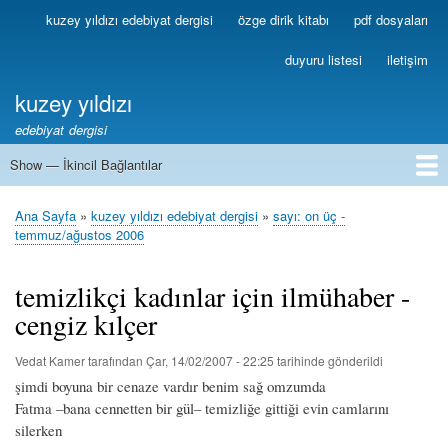
Ana
kuzey yıldızı edebiyat dergisi
özge dirik kitabı
pdf dosyaları
Birincil
içeriğe
Bağlantılar
atla
duyuru listesi
iletişim
kuzey yıldızı
edebiyat dergisi
Show — İkincil Bağlantılar
İkincil
Bağlantılar
1
2
3
4
5
6
7
8
9
10
11
12
13
Ana Sayfa
kuzey yıldızı edebiyat dergisi
sayı: on üç -
Sayfa
temmuz/ağustos 2006
yolu
temizlikçi kadınlar için ilmühaber -
cengiz kılçer
Vedat Kamer
tarafından
Çar, 14/02/2007 - 22:25
tarihinde gönderildi
şimdi boyuna bir cenaze vardır benim sağ omzumda
Fatma –bana cennetten bir gül– temizliğe gittiği evin camlarını
silerken