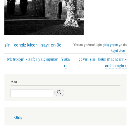
şiir
cengiz kılçer
sayı: on üç
Yorum yazmak için
giriş yapın
ya da
kayıt olun
‹
Metroloji¹ - zafer yalçınpınar
Yuka
çeviri şiir: louis macneice -
Book
›
rı
ersin engin
traversal
links
Ara
for
Ara
temizlikçi
kadınlar
için
User
Giriş
account
ilmühaber
menu