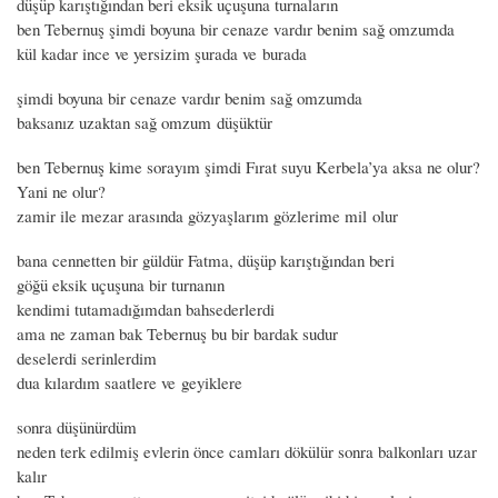
düşüp karıştığından beri eksik uçuşuna turnaların
ben Tebernuş şimdi boyuna bir cenaze vardır benim sağ omzumda
kül kadar ince ve yersizim şurada ve burada
şimdi boyuna bir cenaze vardır benim sağ omzumda
baksanız uzaktan sağ omzum düşüktür
ben Tebernuş kime sorayım şimdi Fırat suyu Kerbela’ya aksa ne olur?
Yani ne olur?
zamir ile mezar arasında gözyaşlarım gözlerime mil olur
bana cennetten bir güldür Fatma, düşüp karıştığından beri
göğü eksik uçuşuna bir turnanın
kendimi tutamadığımdan bahsederlerdi
ama ne zaman bak Tebernuş bu bir bardak sudur
deselerdi serinlerdim
dua kılardım saatlere ve geyiklere
sonra düşünürdüm
neden terk edilmiş evlerin önce camları dökülür sonra balkonları uzar
kalır