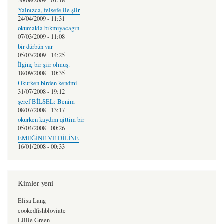
30/08/2009 - 01:18
Yalnızca, felsefe ile şiir
24/04/2009 - 11:31
okumakla bıkmıyacagın
07/03/2009 - 11:08
bir dürbün var
05/03/2009 - 14:25
İlginç bir şiir olmuş.
18/09/2008 - 10:35
Okurken birden kendmi
31/07/2008 - 19:12
şeref BİLSEL: Benim
08/07/2008 - 13:17
okurken kaydım qittim bir
05/04/2008 - 00:26
EMEĞİNE VE DİLİNE
16/01/2008 - 00:33
Kimler yeni
Elisa Lang
cookedfishbloviate
Lillie Green