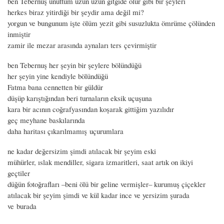
ben Tebernuş unuttum uzun uzun gitgide ölür gibi bir şeyleri
herkes biraz yitirdiği bir şeydir ama değil mi?
yorgun ve bungunum işte ölüm yezit gibi susuzlukta ömrüme çölünden
inmiştir
zamir ile mezar arasında aynaları ters çevirmiştir
ben Tebernuş her şeyin bir şeylere bölündüğü
her şeyin yine kendiyle bölündüğü
Fatma bana cennetten bir güldür
düşüp karıştığından beri turnaların eksik uçuşuna
kara bir acının coğrafyasından koşarak gittiğim yazılıdır
geç meyhane baskılarında
daha haritası çıkarılmamış uçurumlara
ne kadar değersizim şimdi atılacak bir şeyim eski
mühürler, ıslak mendiller, sigara izmaritleri, saat artık on ikiyi
geçtiler
düğün fotoğrafları –beni ölü bir geline vermişler– kurumuş çiçekler
atılacak bir şeyim şimdi ve kül kadar ince ve yersizim şurada
ve burada