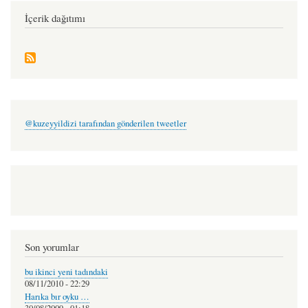
-
cengiz
İçerik dağıtımı
kılçer
@kuzeyyildizi tarafından gönderilen tweetler
Son yorumlar
bu ikinci yeni tadındaki
08/11/2010 - 22:29
Harıka bır oyku …