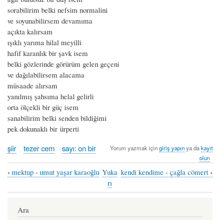
sorabilirim belki nefsim normalini
ve soyunabilirsem devamıma
açıkta kalırsam
ışıklı yarıma hilal meyilli
hafif karanlık bir şavk isem
belki gözlerinde görürüm gelen geçeni
ve dağılabilirsem alacama
müsaade alırsam
yanılmış şahsıma helal gelirli
orta ölçekli bir güç isem
sanabilirim belki senden bildiğimi
pek dokunaklı bir ürperti
şiir
tezer cem
sayı: on bir
Yorum yazmak için
giriş yapın
ya da
kayıt
olun
‹
›
mektup - umut yaşar karaoğlu
Yuka
kendi kendime - çağla cömert
Book
rı
traversal
links
Ara