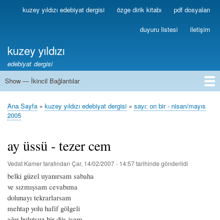
Ana
kuzey yıldızı edebiyat dergisi
özge dirik kitabı
pdf dosyaları
Birincil
içeriğe
Bağlantılar
atla
duyuru listesi
iletişim
kuzey yıldızı
edebiyat dergisi
Show — İkincil Bağlantılar
İkincil
Bağlantılar
1
2
3
4
5
6
7
8
9
10
11
12
13
Ana Sayfa
kuzey yıldızı edebiyat dergisi
sayı: on bir - nisan/mayıs
Sayfa
2005
yolu
ay üssü - tezer cem
Vedat Kamer
tarafından
Çar, 14/02/2007 - 14:57
tarihinde gönderildi
belki güzel uyanırsam sabaha
ve sızmışsam cevabıma
dolunayı tekrarlarsam
mehtap yolu hafif gölgeli
ağır bulutsuz bir düş isem