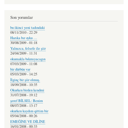
Son yorumlar
bu ikinci yeni tadındaki
08/11/2010 - 22:29
Harıka bır oyku …
30/08/2009 - 01:18
Yalnızca, felsefe ile şiir
24/04/2009 - 11:31
okumakla bıkmıyacagın
07/03/2009 - 11:08
bir dürbün var
05/03/2009 - 14:25
İlginç bir şiir olmuş.
18/09/2008 - 10:35
Okurken birden kendmi
31/07/2008 - 19:12
şeref BİLSEL: Benim
08/07/2008 - 13:17
okurken kaydım qittim bir
05/04/2008 - 00:26
EMEĞİNE VE DİLİNE
16/01/2008 - 00:33