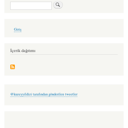
for
Ara
ay
üssü
-
User
Giriş
account
tezer
menu
cem
İçerik dağıtımı
@kuzeyyildizi tarafından gönderilen tweetler