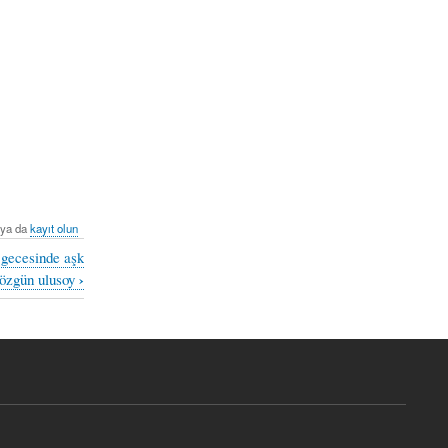
ya da
kayıt olun
 gecesinde aşk
›
 özgün ulusoy