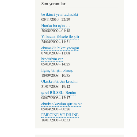
Son yorumlar
bu ikinci yeni tadındaki
08/11/2010 - 22:29
Harıka bır oyku …
30/08/2009 - 01:18
Yalnızca, felsefe ile şiir
24/04/2009 - 11:31
okumakla bıkmıyacagın
07/03/2009 - 11:08
bir dürbün var
05/03/2009 - 14:25
İlginç bir şiir olmuş.
18/09/2008 - 10:35
Okurken birden kendmi
31/07/2008 - 19:12
şeref BİLSEL: Benim
08/07/2008 - 13:17
okurken kaydım qittim bir
05/04/2008 - 00:26
EMEĞİNE VE DİLİNE
16/01/2008 - 00:33