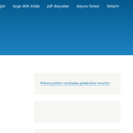
gisi
özge dirik kitabı
pdf dosyaları
duyuru listesi
iletişim
@kuzeyyildizi tarafından gönderilen tweetler