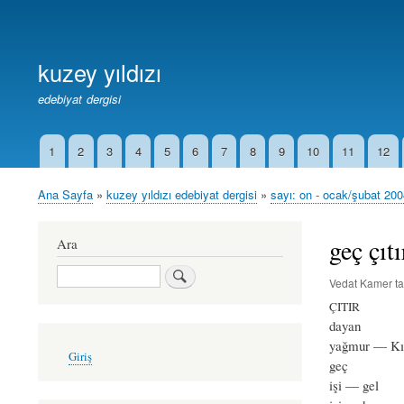
Birincil
Bağlantılar
kuzey yıldızı
edebiyat dergisi
1
2
3
4
5
6
7
8
9
10
11
12
İkincil
Bağlantılar
Ana Sayfa
kuzey yıldızı edebiyat dergisi
sayı: on - ocak/şubat 20
Sayfa
yolu
geç çıtı
Ara
Ara
Vedat Kamer
ta
ÇITIR
dayan
yağmur — Kı
User
Giriş
account
geç
menu
işi — gel