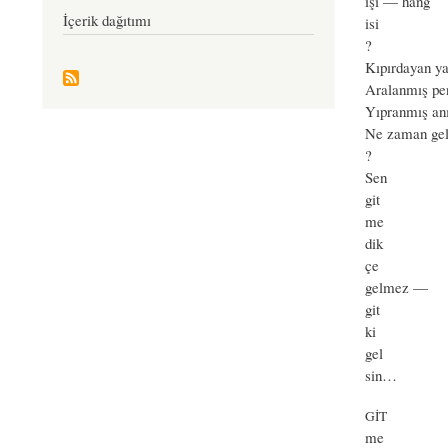
işi — hang
İçerik dağıtımı
isi
?
Kıpırdayan ya
Aralanmış pe
Yıpranmış anı
Ne zaman gel
?
Sen
git
me
dik
çe
gelmez —
git
ki
gel
sin…
GİT
me