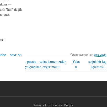
maktan —
klı Tan” değil:
nlıktan
003
uoba
sayı: on
Yorum yazmak için
giriş yapın
‹
pusula - vedat kamer, zafer
Yuka
soğuk bir kış
yalçınpınar, özgür macit
rı
üçlemesi -
Kuzey Yıldızı Edebiyat Dergisi