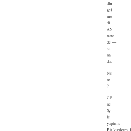
din —
gel
me
di.
AN
nere
de —
sa
na
da.
Ne
re
?
GE
ne
öy
le
yaptım:
Bir kıvılcım, 