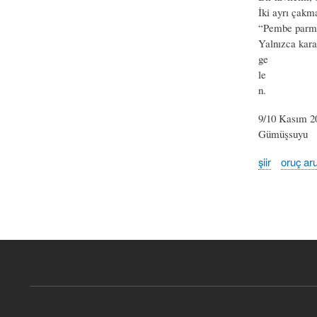
İki ayrı çak
“Pembe parma
Yalnızca kara
ge
le
n.
9/10 Kasım 2
Gümüşsuyu
şiir
oruç ar
Book
traversal
links
for
geç
çıtırtılar
-