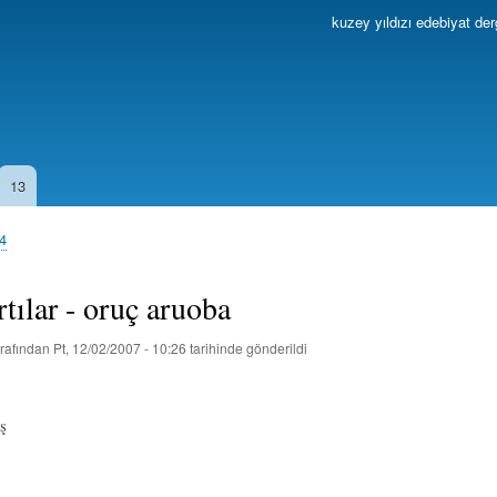
Ana
kuzey yıldızı edebiyat der
içeriğe
atla
13
04
rtılar - oruç aruoba
rafından
Pt, 12/02/2007 - 10:26
tarihinde gönderildi
ş