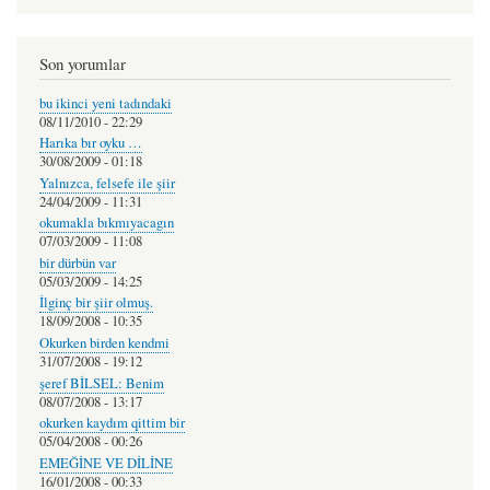
Son yorumlar
bu ikinci yeni tadındaki
08/11/2010 - 22:29
Harıka bır oyku …
30/08/2009 - 01:18
Yalnızca, felsefe ile şiir
24/04/2009 - 11:31
okumakla bıkmıyacagın
07/03/2009 - 11:08
bir dürbün var
05/03/2009 - 14:25
İlginç bir şiir olmuş.
18/09/2008 - 10:35
Okurken birden kendmi
31/07/2008 - 19:12
şeref BİLSEL: Benim
08/07/2008 - 13:17
okurken kaydım qittim bir
05/04/2008 - 00:26
EMEĞİNE VE DİLİNE
16/01/2008 - 00:33