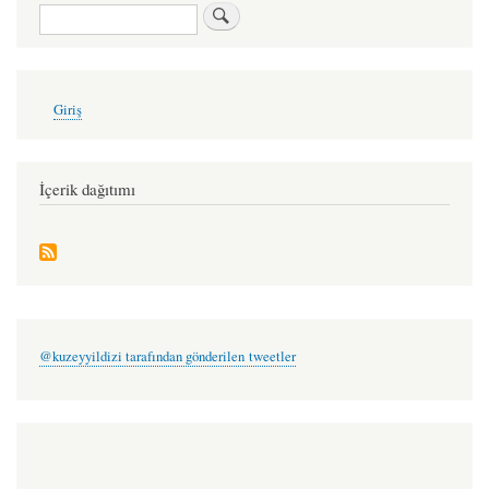
söyleşi:
Ara
nurullah
can
User
Giriş
account
menu
İçerik dağıtımı
@kuzeyyildizi tarafından gönderilen tweetler