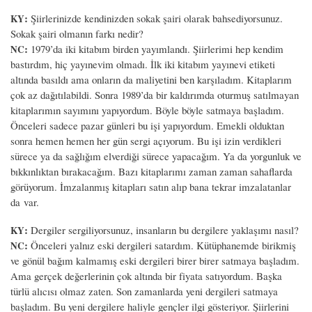
:
Şiirlerinizde kendinizden sokak şairi olarak bahsediyorsunuz.
KY
Sokak şairi olmanın farkı nedir?
:
1979’da iki kitabım birden yayımlandı. Şiirlerimi hep kendim
NC
bastırdım, hiç yayınevim olmadı. İlk iki kitabım yayınevi etiketi
altında basıldı ama onların da maliyetini ben karşıladım. Kitaplarım
çok az dağıtılabildi. Sonra 1989’da bir kaldırımda oturmuş satılmayan
kitaplarımın sayımını yapıyordum. Böyle böyle satmaya başladım.
Önceleri sadece pazar günleri bu işi yapıyordum. Emekli olduktan
sonra hemen hemen her gün sergi açıyorum. Bu işi izin verdikleri
sürece ya da sağlığım elverdiği sürece yapacağım. Ya da yorgunluk ve
bıkkınlıktan bırakacağım. Bazı kitaplarımı zaman zaman sahaflarda
görüyorum. İmzalanmış kitapları satın alıp bana tekrar imzalatanlar
da var.
:
Dergiler sergiliyorsunuz, insanların bu dergilere yaklaşımı nasıl?
KY
:
Önceleri yalnız eski dergileri satardım. Kütüphanemde birikmiş
NC
ve gönül bağım kalmamış eski dergileri birer birer satmaya başladım.
Ama gerçek değerlerinin çok altında bir fiyata satıyordum. Başka
türlü alıcısı olmaz zaten. Son zamanlarda yeni dergileri satmaya
başladım. Bu yeni dergilere haliyle gençler ilgi gösteriyor. Şiirlerini