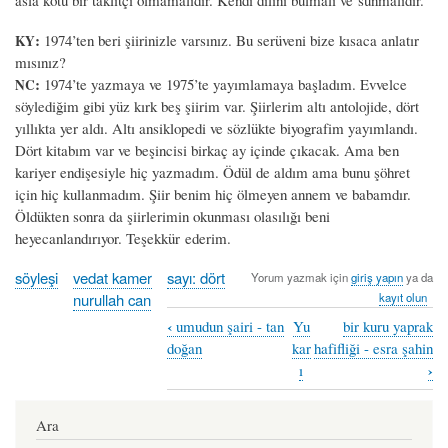
:
1974’ten beri şiirinizle varsınız. Bu serüveni bize kısaca anlatır
KY
mısınız?
:
1974’te yazmaya ve 1975’te yayımlamaya başladım. Evvelce
NC
söylediğim gibi yüz kırk beş şiirim var. Şiirlerim altı antolojide, dört
yıllıkta yer aldı. Altı ansiklopedi ve sözlükte biyografim yayımlandı.
Dört kitabım var ve beşincisi birkaç ay içinde çıkacak. Ama ben
kariyer endişesiyle hiç yazmadım. Ödül de aldım ama bunu şöhret
için hiç kullanmadım. Şiir benim hiç ölmeyen annem ve babamdır.
Öldükten sonra da şiirlerimin okunması olasılığı beni
heyecanlandırıyor. Teşekkür ederim.
söyleşi
vedat kamer
sayı: dört
Yorum yazmak için
giriş yapın
ya da
nurullah can
kayıt olun
‹
umudun şairi - tan
Yu
bir kuru yaprak
Book
doğan
kar
hafifliği - esra şahin
traversal
›
ı
links
Ara
for