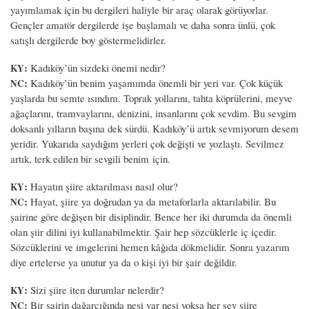
yayımlamak için bu dergileri haliyle bir araç olarak görüyorlar.
Gençler amatör dergilerde işe başlamalı ve daha sonra ünlü, çok
satışlı dergilerde boy göstermelidirler.
:
Kadıköy’ün sizdeki önemi nedir?
KY
:
Kadıköy’ün benim yaşamımda önemli bir yeri var. Çok küçük
NC
yaşlarda bu semte ısındım. Toprak yollarını, tahta köprülerini, meyve
ağaçlarını, tramvaylarını, denizini, insanlarını çok sevdim. Bu sevgim
doksanlı yılların başına dek sürdü. Kadıköy’ü artık sevmiyorum desem
yeridir. Yukarıda saydığım yerleri çok değişti ve yozlaştı. Sevilmez
artık, terk edilen bir sevgili benim için.
:
Hayatın şiire aktarılması nasıl olur?
KY
:
Hayat, şiire ya doğrudan ya da metaforlarla aktarılabilir. Bu
NC
şairine göre değişen bir disiplindir. Bence her iki durumda da önemli
olan şiir dilini iyi kullanabilmektir. Şair hep sözcüklerle iç içedir.
Sözcüklerini ve imgelerini hemen kâğıda dökmelidir. Sonra yazarım
diye ertelerse ya unutur ya da o kişi iyi bir şair değildir.
:
Sizi şiire iten durumlar nelerdir?
KY
:
Bir şairin dağarcığında nesi var nesi yoksa her şey şiire
NC