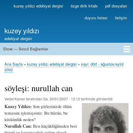
Ana
kuzey yıldızı edebiyat dergisi
özge dirik kitabı
pdf dosyaları
Birincil
içeriğe
Bağlantılar
atla
duyuru listesi
iletişim
kuzey yıldızı
edebiyat dergisi
Show — İkincil Bağlantılar
İkincil
Bağlantılar
1
2
3
4
5
6
7
8
9
10
11
12
13
Ana Sayfa
kuzey yıldızı edebiyat dergisi
sayı: dört - ağustos/eylül
Sayfa
2002
yolu
söyleşi: nurullah can
Vedat Kamer
tarafından
Sa, 30/01/2007 - 12:12
tarihinde gönderildi
Kuzey Yıldızı:
Son şiirlerinizde ölüm
temasını işlemişsiniz. Bu hüzün, bu
küskünlük neden?
Nurullah Can:
Ben küçüklüğümden beri
hüznü ve karamsarlığı yoğun olarak