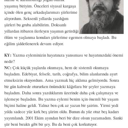
yaşamış biriyim. Önceleri siyasal kargaşa
içinde ölen genç arkadaşlarımızı şiirlerime
alıyordum. Seksenli yıllarda yazdığım
şiirleri bu gruba alabilirim. Doksanlı
yıllardan itibaren ilerleyen yaşımın getirdiği
ölüm ve yaşlanma konuları şiirlerime egemen olmaya başladı. Bu
eğilim şiddetlenerek devam ediyor.
:
Yazma eyleminizin hayatınıza yansıması ve hayatınızdaki önemi
KY
nedir?
:
Çok küçük yaşlarda okumaya, hem de sistemli okumaya
NC
başladım. Edebiyat, felsefe, tarih, coğrafya, bilim alanlarında ayırt
etmeksizin okuyordum. Ama yazmak hiç aklıma gelmiyordu. Sonra
bir gün kahvede otururken önümdeki kâğıtlara bir şeyler yazmaya
başladım. Daha sonra yazdıklarım üzerinde daha çok çalışmaya ve
işlemeye başladım. Bu yazma eylemi benim için önemli bir yaşam
biçimi haline geldi. Yalnız ben çok az yazan bir şairim. Yirmi yedi
yılda sadece yüz kırk beş şiirim oldu. Bunun da yüz otuz beş kadarı
yayımlandı. 2001 Ekim ayından beri bir dize olsun yazamadım. Sanki
şiir beni bıraktı gibi bir şey. Bu da beni çok korkutuyor.