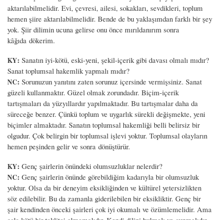
aktarılabilmelidir. Evi, çevresi, ailesi, sokakları, sevdikleri, toplum
hemen şiire aktarılabilmelidir. Bende de bu yaklaşımdan farklı bir şey
yok. Şiir dilimin ucuna gelirse onu önce mırıldanırım sonra
kâğıda dökerim.
:
Sanatın iyi-kötü, eski-yeni, şekil-içerik gibi davası olmalı mıdır?
KY
Sanat toplumsal hakemlik yapmalı mıdır?
:
Sorunuzun yanıtını zaten sorunuz içersinde vermişsiniz. Sanat
NC
güzeli kullanmaktır. Güzel olmak zorundadır. Biçim-içerik
tartışmaları da yüzyıllardır yapılmaktadır. Bu tartışmalar daha da
süreceğe benzer. Çünkü toplum ve uygarlık sürekli değişmekte, yeni
biçimler almaktadır. Sanatın toplumsal hakemliği belli belirsiz bir
olgudur. Çok belirgin bir toplumsal işlevi yoktur. Toplumsal olayların
hemen peşinden gelir ve sonra dönüştürür.
:
Genç şairlerin önündeki olumsuzluklar nelerdir?
KY
:
Genç şairlerin önünde görebildiğim kadarıyla bir olumsuzluk
NC
yoktur. Olsa da bir deneyim eksikliğinden ve kültürel yetersizlikten
söz edilebilir. Bu da zamanla giderilebilen bir eksikliktir. Genç bir
şair kendinden önceki şairleri çok iyi okumalı ve özümlemelidir. Ama
asla kötü bir taklitçi olmamalıdır. Kendi dilini bulmalı ve sunmalıdır.