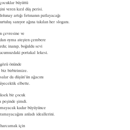
 çocuklar büyüttü
ni veren kızıl düş perisi.
dolunay artığı fırtınanın patlayacağı
urtuluş sanıyor ağına takılan her sloganı.
n çevresine ve
ından oyma ateşten çembere
rdu; inanıp, boğuldu sevi
şucumuzdaki portakal lekesi.
 gözü önünde
biz birbirimize.
asalar da düşün’ün ağacını
üyecektik elbette.
üksek bir çocuk
 peşinde şimdi.
ığmayacak kadar büyüyünce
ramayacağını anladı ideallerini.
 harcamak için