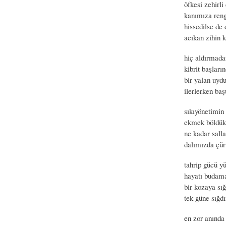
öfkesi zehirli
kanımıza rengi
hissedilse de 
acıkan zihin k
hiç aldırmada
kibrit başlar
bir yalan uydu
ilerlerken ba
sıkıyönetimin
ekmek böldük 
ne kadar sall
dalımızda çür
tahrip gücü y
hayatı budama
bir kozaya s
tek güne sığdı
en zor anında