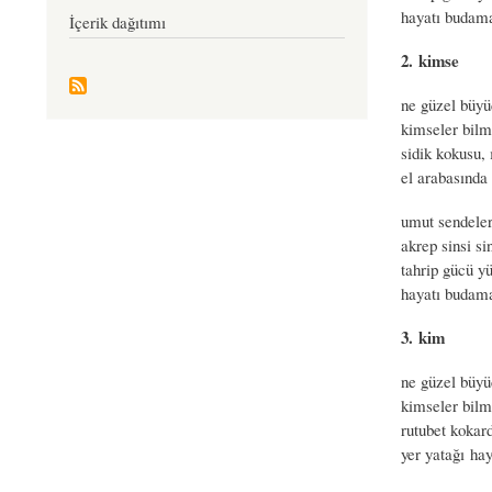
hayatı budam
İçerik dağıtımı
2. kimse
ne güzel büy
kimseler bilm
sidik kokusu, 
el arabasında 
umut sendeler,
akrep sinsi si
tahrip gücü y
hayatı budama
3. kim
ne güzel büy
kimseler bilm
rutubet kokard
yer yatağı hay