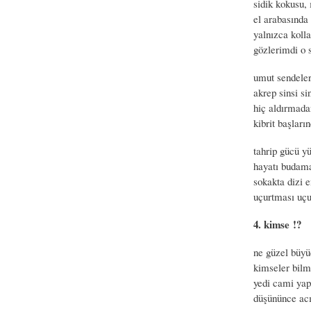
sidik kokusu, 
el arabasında 
yalnızca koll
gözlerimdi o s
umut sendeler,
akrep sinsi si
hiç aldırmada
kibrit başlar
tahrip gücü y
hayatı budama
sokakta dizi 
uçurtması uçu
4. kimse !?
ne güzel büy
kimseler bilm
yedi cami yapt
düşününce acı