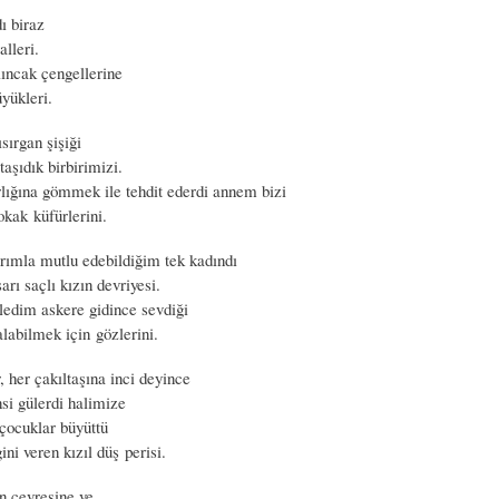
ı biraz
alleri.
ıncak çengellerine
yükleri.
ısırgan şişiği
taşıdık birbirimizi.
ığına gömmek ile tehdit ederdi annem bizi
okak küfürlerini.
arımla mutlu edebildiğim tek kadındı
arı saçlı kızın devriyesi.
ledim askere gidince sevdiği
labilmek için gözlerini.
 her çakıltaşına inci deyince
nsi gülerdi halimize
 çocuklar büyüttü
ni veren kızıl düş perisi.
n çevresine ve