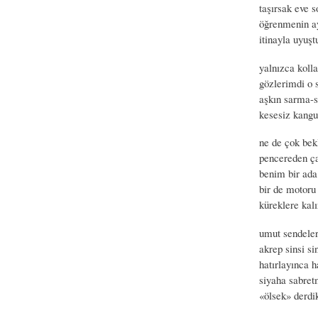
taşırsak eve s
öğrenmenin ay
itinayla uyuş
yalnızca koll
gözlerimdi o s
aşkın sarma-s
kesesiz kangu
ne de çok bek
pencereden ça
benim bir ada
bir de motoru
küreklere kal
umut sendeler,
akrep sinsi si
hatırlayınca 
siyaha sabretm
«ölsek» derdi