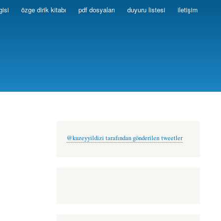
gisi
özge dirik kitabı
pdf dosyaları
duyuru listesi
iletişim
@kuzeyyildizi tarafından gönderilen tweetler