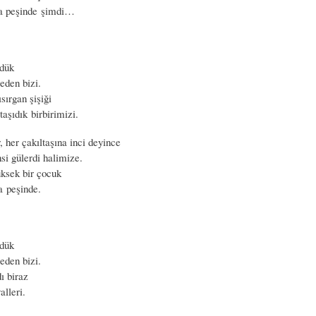
a peşinde şimdi…
üdük
eden bizi.
ısırgan şişiği
taşıdık birbirimizi.
 her çakıltaşına inci deyince
nsi gülerdi halimize.
üksek bir çocuk
 peşinde.
üdük
eden bizi.
ı biraz
alleri.