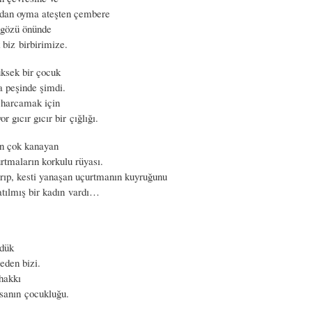
ından oyma ateşten çembere
 gözü önünde
biz birbirimize.
üksek bir çocuk
 peşinde şimdi.
 harcamak için
r gıcır gıcır bir çığlığı.
en çok kanayan
rtmaların korkulu rüyası.
şırıp, kesti yanaşan uçurtmanın kuyruğunu
atılmış bir kadın vardı…
üdük
eden bizi.
 hakkı
nsanın çocukluğu.