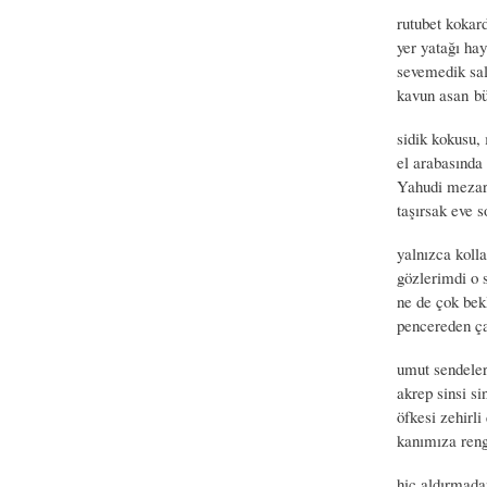
rutubet kokard
yer yatağı hay
sevemedik sal
kavun asan bü
sidik kokusu, 
el arabasında 
Yahudi mezarl
taşırsak eve s
yalnızca koll
gözlerimdi o s
ne de çok bek
pencereden ça
umut sendeler,
akrep sinsi si
öfkesi zehirli
kanımıza rengi
hiç aldırmada