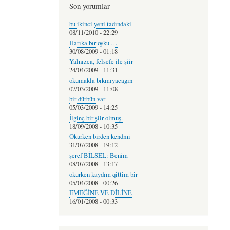
Son yorumlar
bu ikinci yeni tadındaki
08/11/2010 - 22:29
Harıka bır oyku …
30/08/2009 - 01:18
Yalnızca, felsefe ile şiir
24/04/2009 - 11:31
okumakla bıkmıyacagın
07/03/2009 - 11:08
bir dürbün var
05/03/2009 - 14:25
İlginç bir şiir olmuş.
18/09/2008 - 10:35
Okurken birden kendmi
31/07/2008 - 19:12
şeref BİLSEL: Benim
08/07/2008 - 13:17
okurken kaydım qittim bir
05/04/2008 - 00:26
EMEĞİNE VE DİLİNE
16/01/2008 - 00:33