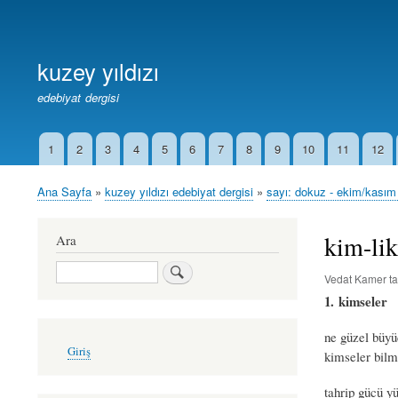
Birincil
Bağlantılar
kuzey yıldızı
edebiyat dergisi
1
2
3
4
5
6
7
8
9
10
11
12
İkincil
Bağlantılar
Ana Sayfa
kuzey yıldızı edebiyat dergisi
sayı: dokuz - ekim/kasım
Sayfa
yolu
kim-lik
Ara
Ara
Vedat Kamer
ta
1. kimseler
ne güzel büy
User
Giriş
kimseler bilm
account
menu
tahrip gücü y