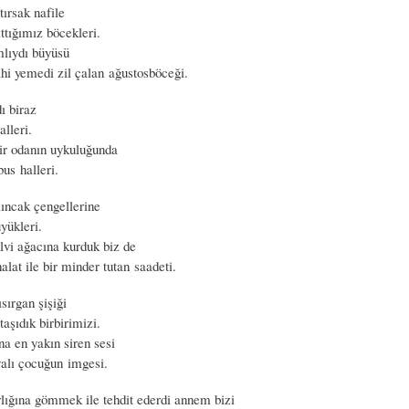
ırsak nafile
ttığımız böcekleri.
mlıydı büyüsü
ahi yemedi zil çalan ağustosböceği.
ı biraz
alleri.
ir odanın uykuluğunda
bus halleri.
ıncak çengellerine
yükleri.
lvi ağacına kurduk biz de
halat ile bir minder tutan saadeti.
ısırgan şişiği
taşıdık birbirimizi.
na en yakın siren sesi
yalı çocuğun imgesi.
ığına gömmek ile tehdit ederdi annem bizi