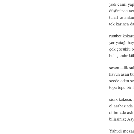
yedi cami yapt
düşününce acı
tuhaf ve anla
tek karınca d
rutubet kokard
yer yatağı hay
çok çocuklu b
bulaşıcıdır kâ
sevemedik sal
kavun asan bü
secde eden se
topu topu bir 
sidik kokusu, 
el arabasında 
dilimizde aslı
bilirsiniz; As
Yahudi mezarl