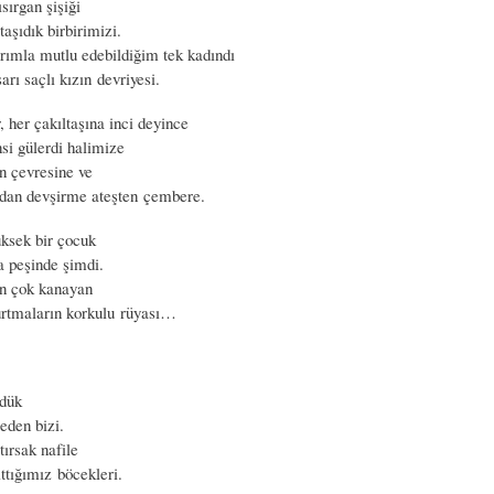
ısırgan şişiği
taşıdık birbirimizi.
arımla mutlu edebildiğim tek kadındı
arı saçlı kızın devriyesi.
 her çakıltaşına inci deyince
nsi gülerdi halimize
n çevresine ve
ından devşirme ateşten çembere.
üksek bir çocuk
 peşinde şimdi.
en çok kanayan
rtmaların korkulu rüyası…
üdük
eden bizi.
ırsak nafile
ttığımız böcekleri.