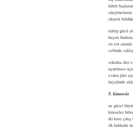
kibrit başlar
sıkıyönetimin
ekmek böldük 
tahrip gücü y
hayatı budama
en zor anında
cebinde saklıyo
sokakta dizi 
uçurtması uçu
evden jilet a
hayalinde ald
5. kimsesiz
ne güzel büy
kimseler bilm
iki kare çıkış
ilk hakkıdır i