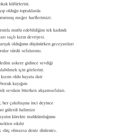
okak küfürlerini.
ıp olduğu topraklarda
tururmuş meğer harflerimizi.
arımla mutlu edebildiğim tek kadındı
arı saçlı kızın devriyesi.
arışık olduğunu düşünürken geceyarıları
rular sürdü sefalarımı.
ledim askere gidince sevdiği
labilmek için gözlerini.
 kızım oldu hayata dair
 bozuk kayığım
ırdı sevdam biterken akşamsefaları.
 her çakıltaşına inci deyince
nsi gülerdi halimize
hayatın kürekte mahkûmluğunu
ekten sıkılır
k «hiç olmazsa deniz dinlenir».