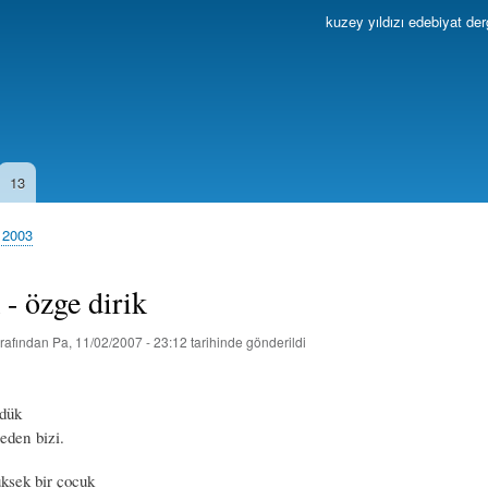
Ana
kuzey yıldızı edebiyat der
içeriğe
atla
13
 2003
 - özge dirik
rafından
Pa, 11/02/2007 - 23:12
tarihinde gönderildi
üdük
eden bizi.
üksek bir çocuk