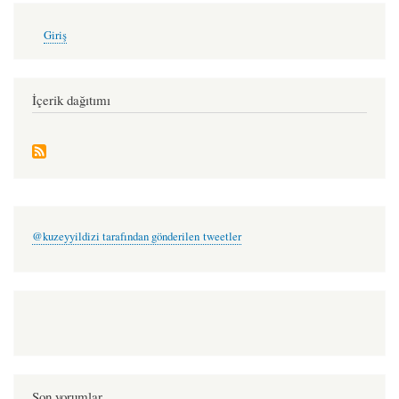
rock'n'roll
düğünü
User
Giriş
account
-
menu
hikmet
temel
İçerik dağıtımı
akarsu
@kuzeyyildizi tarafından gönderilen tweetler
Son yorumlar