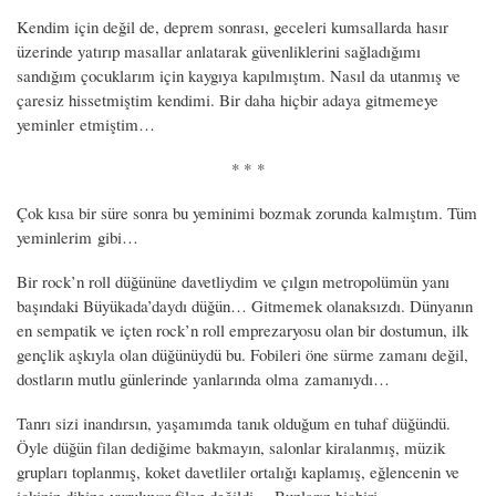
Kendim için değil de, deprem sonrası, geceleri kumsallarda hasır
üzerinde yatırıp masallar anlatarak güvenliklerini sağladığımı
sandığım çocuklarım için kaygıya kapılmıştım. Nasıl da utanmış ve
çaresiz hissetmiştim kendimi. Bir daha hiçbir adaya gitmemeye
yeminler etmiştim…
* * *
Çok kısa bir süre sonra bu yeminimi bozmak zorunda kalmıştım. Tüm
yeminlerim gibi…
Bir rock’n roll düğününe davetliydim ve çılgın metropolümün yanı
başındaki Büyükada’daydı düğün… Gitmemek olanaksızdı. Dünyanın
en sempatik ve içten rock’n roll emprezaryosu olan bir dostumun, ilk
gençlik aşkıyla olan düğünüydü bu. Fobileri öne sürme zamanı değil,
dostların mutlu günlerinde yanlarında olma zamanıydı…
Tanrı sizi inandırsın, yaşamımda tanık olduğum en tuhaf düğündü.
Öyle düğün filan dediğime bakmayın, salonlar kiralanmış, müzik
grupları toplanmış, koket davetliler ortalığı kaplamış, eğlencenin ve
içkinin dibine vuruluyor filan değildi… Bunların hiçbiri