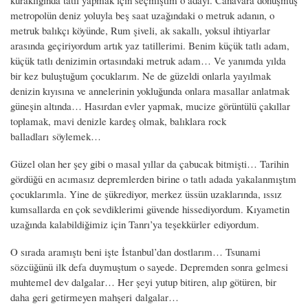
metropolün deniz yoluyla beş saat uzağındaki o metruk adanın, o
metruk balıkçı köyünde, Rum şiveli, ak sakallı, yoksul ihtiyarlar
arasında geçiriyordum artık yaz tatillerimi. Benim küçük tatlı adam,
küçük tatlı denizimin ortasındaki metruk adam… Ve yanımda yılda
bir kez buluştuğum çocuklarım. Ne de güzeldi onlarla yayılmak
denizin kıyısına ve annelerinin yokluğunda onlara masallar anlatmak
güneşin altında… Hasırdan evler yapmak, mucize görüntülü çakıllar
toplamak, mavi denizle kardeş olmak, balıklara rock
balladları söylemek…
Güzel olan her şey gibi o masal yıllar da çabucak bitmişti… Tarihin
gördüğü en acımasız depremlerden birine o tatlı adada yakalanmıştım
çocuklarımla. Yine de şükrediyor, merkez üssün uzaklarında, ıssız
kumsallarda en çok sevdiklerimi güvende hissediyordum. Kıyametin
uzağında kalabildiğimiz için Tanrı’ya teşekkürler ediyordum.
O sırada aramıştı beni işte İstanbul’dan dostlarım… Tsunami
sözcüğünü ilk defa duymuştum o sayede. Depremden sonra gelmesi
muhtemel dev dalgalar… Her şeyi yutup bitiren, alıp götüren, bir
daha geri getirmeyen mahşeri dalgalar…