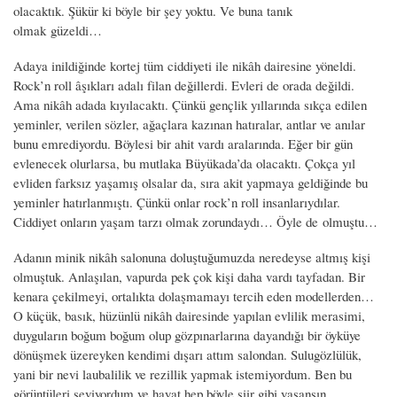
olacaktık. Şükür ki böyle bir şey yoktu. Ve buna tanık
olmak güzeldi…
Adaya inildiğinde kortej tüm ciddiyeti ile nikâh dairesine yöneldi.
Rock’n roll âşıkları adalı filan değillerdi. Evleri de orada değildi.
Ama nikâh adada kıyılacaktı. Çünkü gençlik yıllarında sıkça edilen
yeminler, verilen sözler, ağaçlara kazınan hatıralar, antlar ve anılar
bunu emrediyordu. Böylesi bir ahit vardı aralarında. Eğer bir gün
evlenecek olurlarsa, bu mutlaka Büyükada’da olacaktı. Çokça yıl
evliden farksız yaşamış olsalar da, sıra akit yapmaya geldiğinde bu
yeminler hatırlanmıştı. Çünkü onlar rock’n roll insanlarıydılar.
Ciddiyet onların yaşam tarzı olmak zorundaydı… Öyle de olmuştu…
Adanın minik nikâh salonuna doluştuğumuzda neredeyse altmış kişi
olmuştuk. Anlaşılan, vapurda pek çok kişi daha vardı tayfadan. Bir
kenara çekilmeyi, ortalıkta dolaşmamayı tercih eden modellerden…
O küçük, basık, hüzünlü nikâh dairesinde yapılan evlilik merasimi,
duyguların boğum boğum olup gözpınarlarına dayandığı bir öyküye
dönüşmek üzereyken kendimi dışarı attım salondan. Sulugözlülük,
yani bir nevi laubalilik ve rezillik yapmak istemiyordum. Ben bu
görüntüleri seviyordum ve hayat hep böyle şiir gibi yaşansın