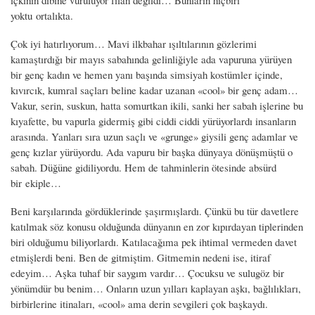
yoktu ortalıkta.
Çok iyi hatırlıyorum… Mavi ilkbahar ışıltılarının gözlerimi
kamaştırdığı bir mayıs sabahında gelinliğiyle ada vapuruna yürüyen
bir genç kadın ve hemen yanı başında simsiyah kostümler içinde,
kıvırcık, kumral saçları beline kadar uzanan «cool» bir genç adam…
Vakur, serin, suskun, hatta somurtkan ikili, sanki her sabah işlerine bu
kıyafette, bu vapurla gidermiş gibi ciddi ciddi yürüyorlardı insanların
arasında. Yanları sıra uzun saçlı ve «grunge» giysili genç adamlar ve
genç kızlar yürüyordu. Ada vapuru bir başka dünyaya dönüşmüştü o
sabah. Düğüne gidiliyordu. Hem de tahminlerin ötesinde absürd
bir ekiple…
Beni karşılarında gördüklerinde şaşırmışlardı. Çünkü bu tür davetlere
katılmak söz konusu olduğunda dünyanın en zor kıpırdayan tiplerinden
biri olduğumu biliyorlardı. Katılacağıma pek ihtimal vermeden davet
etmişlerdi beni. Ben de gitmiştim. Gitmemin nedeni ise, itiraf
edeyim… Aşka tuhaf bir saygım vardır… Çocuksu ve sulugöz bir
yönümdür bu benim… Onların uzun yılları kaplayan aşkı, bağlılıkları,
birbirlerine itinaları, «cool» ama derin sevgileri çok başkaydı.