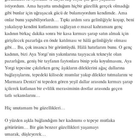
istiyordum. Ama hayatta umduğum hiçbir güzellik gerçek olmadığı
gibi bunlar için uğraşacak gücü de bulamıyordum kendimde. Ama
onlar bunu yapabiliyorlardı… Tıpkı ardım sıra gelinliğiyle koşup, beni
yakalayıp kendini kutlamamı sağlayan o masal kahramanı genç
kadının birkaç dakika sonra bir kasa kırmızı şarap satın almak için
girişilecek pazarlığa en önde katılması ve hâlâ gelinliğiyle olması
gibi… Bu, çok insanca bir görüntüydü. Hâlâ hatırlarım bunu. O genç
kadının, bizi Aya Yorgi’nin yakınlarına taşıyacak tekneyle olan
pazarlığını, geniş bir tayfanın faytonlara binip yola koyulmasını, Aya
Yorgi tepesine çıkılırken genç âşıkların dileklerini ağaç dallarına
bağlayışlarını, tepedeki kilisede mumlar yakıp dilekler tutmalarını ve
Marmara Denizi’ni tepeden gören yeşil dallar arasında kırmızı şarap
içilerek kutlanan bir evlilik merasiminin dostlar arasında geçen
tatlı sekanslarını…
Hiç unutamam bu güzellikleri…
O yüzden aşkla bağlandığım her kadınımı o tepeye mutlaka
götürürüm… Bir gün benzer güzellikleri yaşamayı
umarak, düşleyerek…