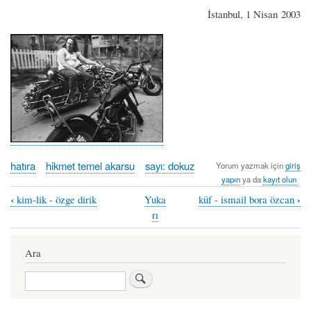
İstanbul, 1 Nisan 2003
hatıra
hikmet temel akarsu
sayı: dokuz
Yorum yazmak için
giriş
yapın
ya da
kayıt olun
‹
›
kim-lik - özge dirik
Yuka
küf - ismail bora özcan
Book
rı
traversal
links
Ara
for
Ara
bir