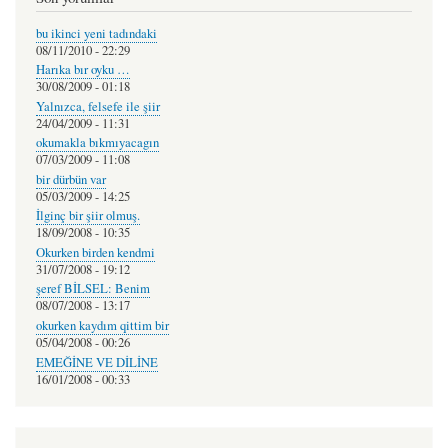
bu ikinci yeni tadındaki
08/11/2010 - 22:29
Harıka bır oyku …
30/08/2009 - 01:18
Yalnızca, felsefe ile şiir
24/04/2009 - 11:31
okumakla bıkmıyacagın
07/03/2009 - 11:08
bir dürbün var
05/03/2009 - 14:25
İlginç bir şiir olmuş.
18/09/2008 - 10:35
Okurken birden kendmi
31/07/2008 - 19:12
şeref BİLSEL: Benim
08/07/2008 - 13:17
okurken kaydım qittim bir
05/04/2008 - 00:26
EMEĞİNE VE DİLİNE
16/01/2008 - 00:33