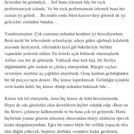
Severdim bu görüntüyü… Sırf bunu izlemek bile bir rock
performansıydı aslında. Ve bir rock performansını izlemek bana her
zaman iyi gelirdi… Bu mutlu sonla biten karasevdayı görmek de iyi
gelecekti; emindim bundan…
Yanılmamıştım. Çok zamanın ardından kendimi iyi hissediyordum.
Beni nazik bir tebessümle selamlayıp, adaya giden ağırbaşlı kalabalık
arasında ilerleyerek, ellerindeki kızıl gül buketleriyle birlikte
vapurdaki yerlerini aldılar. En üstteki açık bölmede oturmuşlardı.
Artları sıra biz de gitmiştik. Yaklaşık otuz kırk kişi, bir Sicilya
düğünündeki gibi suskun ve çilekeş oturuyorduk. Rüzgâr saçları
savuruyor, martılar aç çığlıklar atıyorlardı. Genç kadının gelinliğinden
bir tül parçası uçtu denize. Hiç kimse kıpırdamadı. Gelinliğin içindeki
serin kadın dahil, hiç kimse dönüp ardından bakmadı bile…
Kimse tek laf etmiyordu. Ama hiç kimse de kötü hissetmiyordu.
Hepsi de sıkı gitaristler olan davetlilerin hiçbiri sululuk edip «Boat on
the River» çekmeye kalkmıyordu ve bu bana çok iyi geliyordu. Hatta
hiçbirinin yanına gitarını almamış olmasından dolayı alınlarını öpecek
kadar duygulanıyordum. Eğer bir tanesi böyle bir sefillik yapacak olsa
tüm düğün çökecek, hepimiz darbuka «sound»a kadar gerilemiş