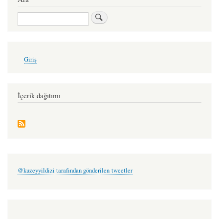
for
Ara
çapraz
ateş
-
User
Giriş
account
tekin
menu
gönenç
İçerik dağıtımı
@kuzeyyildizi tarafından gönderilen tweetler