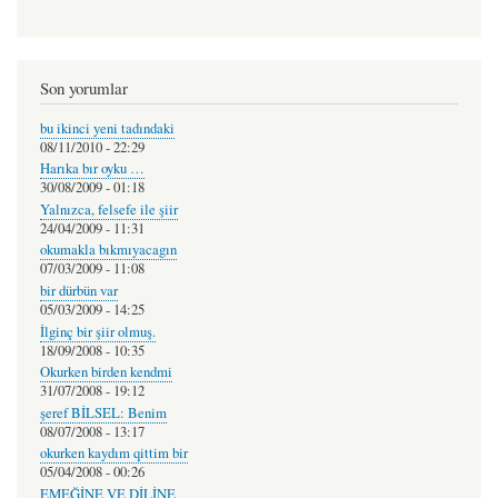
Son yorumlar
bu ikinci yeni tadındaki
08/11/2010 - 22:29
Harıka bır oyku …
30/08/2009 - 01:18
Yalnızca, felsefe ile şiir
24/04/2009 - 11:31
okumakla bıkmıyacagın
07/03/2009 - 11:08
bir dürbün var
05/03/2009 - 14:25
İlginç bir şiir olmuş.
18/09/2008 - 10:35
Okurken birden kendmi
31/07/2008 - 19:12
şeref BİLSEL: Benim
08/07/2008 - 13:17
okurken kaydım qittim bir
05/04/2008 - 00:26
EMEĞİNE VE DİLİNE