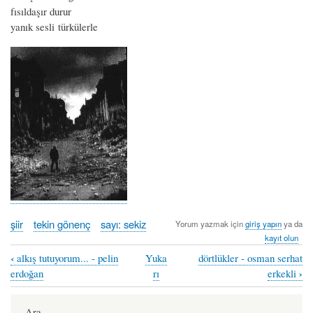
fısıldaşır durur
yanık sesli türkülerle
şiir
tekin gönenç
sayı: sekiz
Yorum yazmak için
giriş yapın
ya da
kayıt olun
‹
alkış tutuyorum... - pelin
Yuka
dörtlükler - osman serhat
Book
›
erdoğan
rı
erkekli
traversal
links
Ara