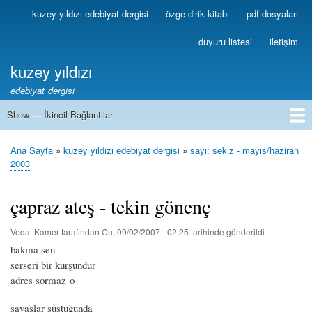
Ana
kuzey yıldızı edebiyat dergisi
özge dirik kitabı
pdf dosyaları
Birincil
içeriğe
Bağlantılar
atla
duyuru listesi
iletişim
kuzey yıldızı
edebiyat dergisi
Show — İkincil Bağlantılar
İkincil
Bağlantılar
1
2
3
4
5
6
7
8
9
10
11
12
13
Ana Sayfa
kuzey yıldızı edebiyat dergisi
sayı: sekiz - mayıs/haziran
Sayfa
2003
yolu
çapraz ateş - tekin gönenç
Vedat Kamer
tarafından
Cu, 09/02/2007 - 02:25
tarihinde gönderildi
bakma sen
serseri bir kurşundur
adres sormaz o
savaşlar sustuğunda