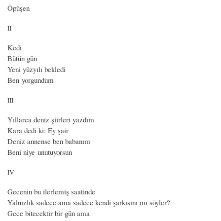
Öpüşen
II
Kedi
Bütün gün
Yeni yüzyılı bekledi
Ben yorgundum
III
Yıllarca deniz şiirleri yazdım
Kara dedi ki: Ey şair
Deniz annense ben babanım
Beni niye unutuyorsun
IV
Gecenin bu ilerlemiş saatinde
Yalnızlık sadece ama sadece kendi şarkısını mı söyler?
Gece bitecektir bir gün ama