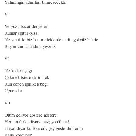
Yalnızlığın adımları bitmeyecektir
V
Yeryüzü bozar dengeleri
Ruhlar eşittir oysa
Ne yazık ki biz bu –meleklerden adi– gökyüzünü de
Başımızın üstünde taşıyoruz
VI
Ne kadar aşağı
Çekmek istese de toprak
Ruh denen ışık kelebeği
Uçucudur
VII
Ölüm geliyor göstere göstere
Hemen fark ediyorsunuz; gördünüz!
Hayat diyor ki: Ben çok şey gösterdim ama
Bana kördünüz