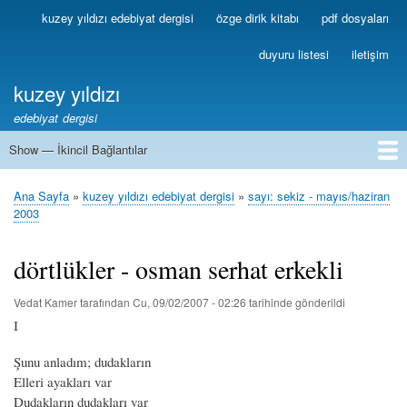
Ana
kuzey yıldızı edebiyat dergisi
özge dirik kitabı
pdf dosyaları
Birincil
içeriğe
Bağlantılar
atla
duyuru listesi
iletişim
kuzey yıldızı
edebiyat dergisi
Show — İkincil Bağlantılar
İkincil
Bağlantılar
1
2
3
4
5
6
7
8
9
10
11
12
13
Ana Sayfa
kuzey yıldızı edebiyat dergisi
sayı: sekiz - mayıs/haziran
Sayfa
2003
yolu
dörtlükler - osman serhat erkekli
Vedat Kamer
tarafından
Cu, 09/02/2007 - 02:26
tarihinde gönderildi
I
Şunu anladım; dudakların
Elleri ayakları var
Dudakların dudakları var