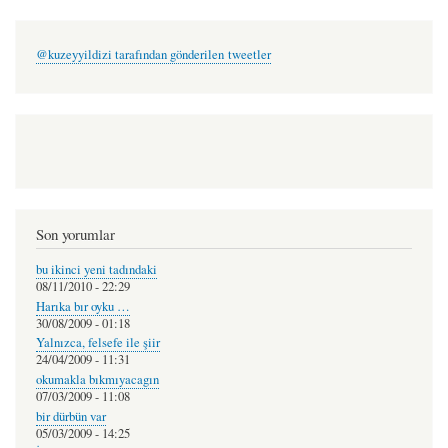
@kuzeyyildizi tarafından gönderilen tweetler
Son yorumlar
bu ikinci yeni tadındaki
08/11/2010 - 22:29
Harıka bır oyku …
30/08/2009 - 01:18
Yalnızca, felsefe ile şiir
24/04/2009 - 11:31
okumakla bıkmıyacagın
07/03/2009 - 11:08
bir dürbün var
05/03/2009 - 14:25