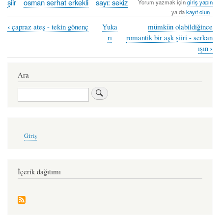
şiir
osman serhat erkekli
sayı: sekiz
Yorum yazmak için
giriş yapın
ya da
kayıt olun
‹
çapraz ateş - tekin gönenç
Yuka
mümkün olabildiğince
Book
rı
romantik bir aşk şiiri - serkan
traversal
›
ışın
links
Ara
for
dörtlükler
Ara
-
osman
User
serhat
Giriş
account
erkekli
menu
İçerik dağıtımı