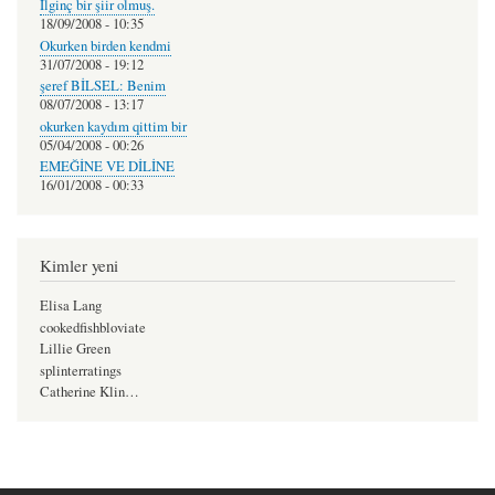
İlginç bir şiir olmuş.
18/09/2008 - 10:35
Okurken birden kendmi
31/07/2008 - 19:12
şeref BİLSEL: Benim
08/07/2008 - 13:17
okurken kaydım qittim bir
05/04/2008 - 00:26
EMEĞİNE VE DİLİNE
16/01/2008 - 00:33
Kimler yeni
Elisa Lang
cookedfishbloviate
Lillie Green
splinterratings
Catherine Klin…