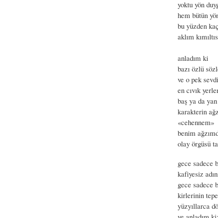
yoktu yön du
hem bütün yön
bu yüzden ka
aklım kımıltıs
anladım ki
bazı özlü söz
ve o pek sevdi
en cıvık yerle
baş ya da yan
karakterin ağ
«cehennem»
benim ağzımd
olay örgüsü 
gece sadece b
kafiyesiz adın
gece sadece b
kirlerinin tep
yüzyıllarca d
ve anladım ki;