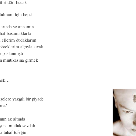
firi dört bucak
ulmam için hepsi–
larında ve annemin
uhaf basamaklarla
 ellerim dudaklarım
breklerim alçıyla sıvalı
ar paslanmıştı
an mıntıkasına girmek
nmek…
şelere yazgılı bir piyade
ına/
nın az altında
şuna mutlak sevdalı
a tuhaf tüfeğim