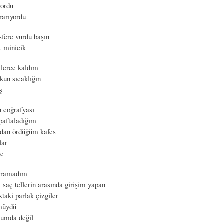
yordu
rarıyordu
sfere vurdu başın
ş minicik
lerce kaldım
kun sıcaklığın
ş
n coğrafyası
 paftaladığım
ndan ördüğüm kafes
lar
ne
yıramadım
 saç tellerin arasında girişim yapan
ktaki parlak çizgiler
müydü
rumda değil