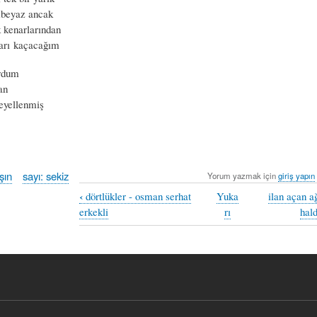
mbeyaz ancak
 kenarlarından
şarı kaçacağım
ordum
an
eyellenmiş
şın
sayı: sekiz
Yorum yazmak için
giriş yapın
‹
dörtlükler - osman serhat
Yuka
ilan açan a
erkekli
rı
hal
ince