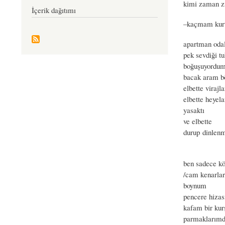
kimi zaman zi
İçerik dağıtımı
–kaçmam kurt
apartman oda
pek sevdiği t
boğuşuyordum
bacak aram bö
elbette virajl
elbette heyel
yasaktı
ve elbette
durup dinle
ben sadece kö
/cam kenarlar
boynum
pencere hizası
kafam bir kur
parmaklarımd