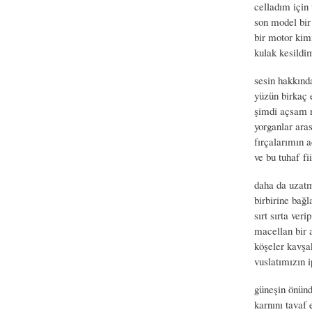
celladım için
son model bir
bir motor kim
kulak kesildi
sesin hakkınd
yüzün birkaç 
şimdi açsam r
yorganlar ara
fırçalarımın 
ve bu tuhaf f
daha da uzatm
birbirine bağ
sırt sırta ver
macellan bir 
köşeler kavşa
vuslatımızın 
güneşin önünd
karnını tavaf