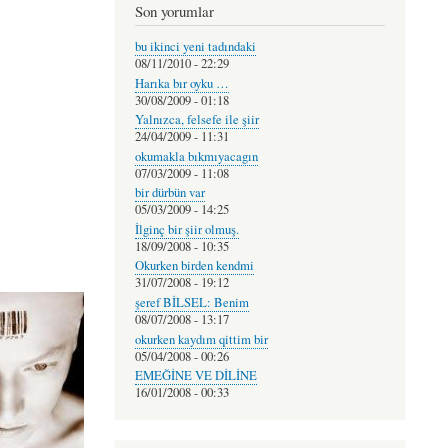
Son yorumlar
bu ikinci yeni tadındaki
08/11/2010 - 22:29
Harıka bır oyku …
30/08/2009 - 01:18
Yalnızca, felsefe ile şiir
24/04/2009 - 11:31
okumakla bıkmıyacagın
07/03/2009 - 11:08
bir dürbün var
05/03/2009 - 14:25
İlginç bir şiir olmuş.
18/09/2008 - 10:35
Okurken birden kendmi
31/07/2008 - 19:12
şeref BİLSEL: Benim
08/07/2008 - 13:17
okurken kaydım qittim bir
05/04/2008 - 00:26
EMEĞİNE VE DİLİNE
16/01/2008 - 00:33