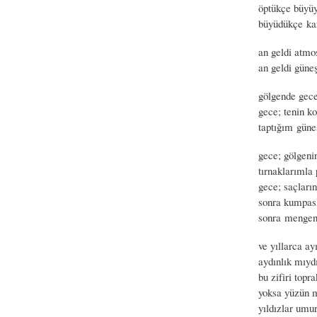
öptükçe büyü
büyüdükçe ka
an geldi atmo
an geldi güne
gölgende gece
gece; tenin ko
taptığım güne
gece; gölgeni
tırnaklarımla
gece; saçları
sonra kumpas
sonra menge
ve yıllarca a
aydınlık mıydı
bu zifiri topra
yoksa yüzün 
yıldızlar umu