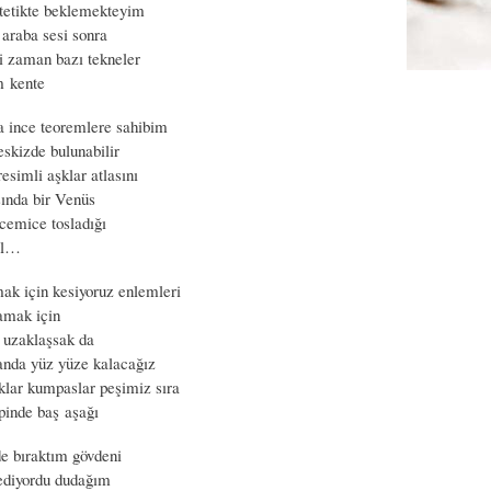
 tetikte beklemekteyim
 araba sesi sonra
i zaman bazı tekneler
m kente
a ince teoremlere sahibim
eskizde bulunabilir
esimli aşklar atlasını
sında bir Venüs
acemice tosladığı
iil…
ak için kesiyoruz enlemleri
lamak için
ip uzaklaşsak da
anda yüz yüze kalacağız
klar kumpaslar peşimiz sıra
ipinde baş aşağı
e bıraktım gövdeni
 ediyordu dudağım