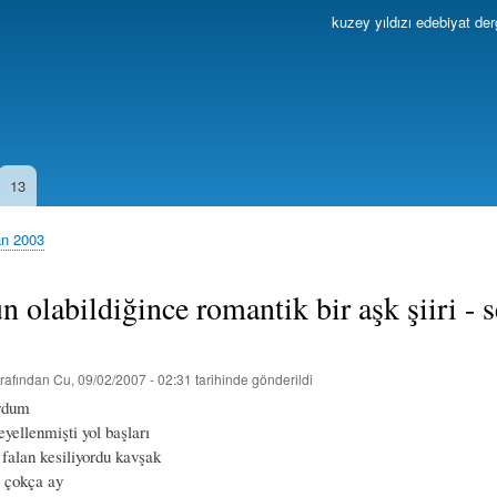
Ana
kuzey yıldızı edebiyat der
içeriğe
atla
13
an 2003
olabildiğince romantik bir aşk şiiri - 
rafından
Cu, 09/02/2007 - 02:31
tarihinde gönderildi
ordum
yellenmişti yol başları
falan kesiliyordu kavşak
ş çokça ay