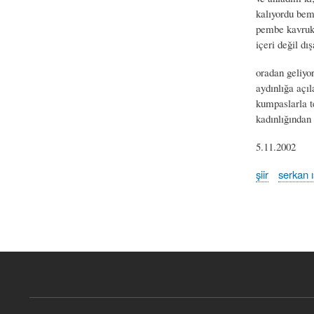
kalıyordu be
pembe kavruk
içeri değil dı
oradan geliy
aydınlığa açıl
kumpaslarla t
kadınlığından
5.11.2002
şiir
serkan ı
Book
traversal
links
for
mümkün
olabildiğ