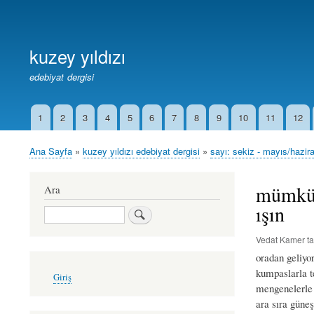
Birincil
Bağlantılar
kuzey yıldızı
edebiyat dergisi
1
2
3
4
5
6
7
8
9
10
11
12
İkincil
Bağlantılar
Ana Sayfa
kuzey yıldızı edebiyat dergisi
sayı: sekiz - mayıs/hazir
Sayfa
yolu
mümkün 
Ara
ışın
Ara
Vedat Kamer
ta
oradan geliy
User
kumpaslarla te
Giriş
account
mengenelerle 
menu
ara sıra güne