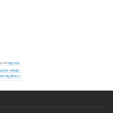
ya da
kayıt olun
ğaçlar sokağı -
›
dun akçakoca