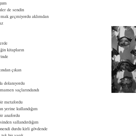
ygum
ler de sendin
çmak geçmiyordu aklımdan
ız
lerde
ğin kitapların
rinde
zından çıkan
a dolanıyordu
tamamen saçlarındandı
ir metafordu
ın yerine kullandığım
ir anafordu
esinden sallandırdığım
önendi durdu kirli gövdende
 tek bir yarık