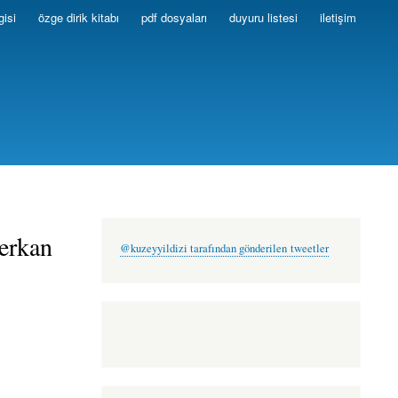
gisi
özge dirik kitabı
pdf dosyaları
duyuru listesi
iletişim
serkan
@kuzeyyildizi tarafından gönderilen tweetler