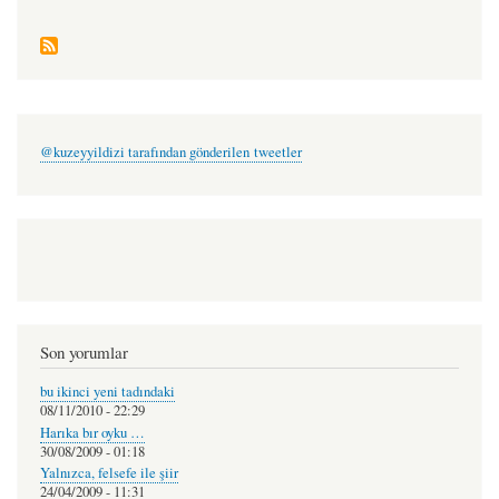
@kuzeyyildizi tarafından gönderilen tweetler
Son yorumlar
bu ikinci yeni tadındaki
08/11/2010 - 22:29
Harıka bır oyku …
30/08/2009 - 01:18
Yalnızca, felsefe ile şiir
24/04/2009 - 11:31