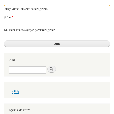
kuzey yıldızı kullanıcı adınızı giriniz.
Şifre
Kullanıcı adınızla eşleşen parolanızı giriniz.
Ara
Ara
User
Giriş
account
menu
İçerik dağıtımı