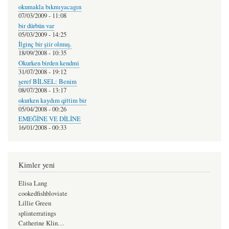
okumakla bıkmıyacagın
07/03/2009 - 11:08
bir dürbün var
05/03/2009 - 14:25
İlginç bir şiir olmuş.
18/09/2008 - 10:35
Okurken birden kendmi
31/07/2008 - 19:12
şeref BİLSEL: Benim
08/07/2008 - 13:17
okurken kaydım qittim bir
05/04/2008 - 00:26
EMEĞİNE VE DİLİNE
16/01/2008 - 00:33
Kimler yeni
Elisa Lang
cookedfishbloviate
Lillie Green
splinterratings
Catherine Klin…