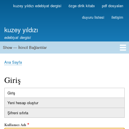
Ana
kuzey yıldızı edebiyat dergisi
özge dirik kitabı
pdf dosyaları
Birincil
içeriğe
Bağlantılar
atla
duyuru listesi
iletişim
kuzey yıldızı
edebiyat dergisi
Show — İkincil Bağlantılar
İkincil
Bağlantılar
1
2
3
4
5
6
7
8
9
10
11
12
13
Ana Sayfa
Sayfa
yolu
Giriş
Giriş
(etkin
Birincil
sekme)
Yeni hesap oluştur
sekmeler
Şifreni sıfırla
Kullanıcı Adı