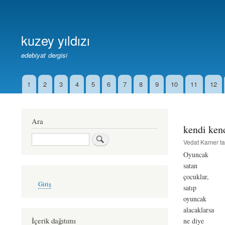
Birincil
Bağlantılar
kuzey yıldızı
edebiyat dergisi
1
2
3
4
5
6
7
8
9
10
11
12
İkincil
Bağlantılar
Ara
kendi ken
Ara
Vedat Kamer
ta
Oyuncak
satan
çocuklar,
User
Giriş
account
satıp
menu
oyuncak
alacaklarsa
İçerik dağıtımı
ne diye