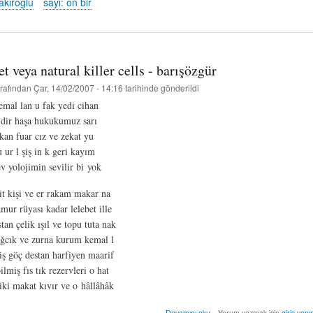
çakıroğlu
sayı: on bir
-
r.
ezgi
çakıroğlu
hakkında
et veya natural killer cells - barışözgür
rafından
Çar, 14/02/2007 - 14:16
tarihinde gönderildi
kemal lan u fak yedi cihan
 dir haşa hukukumuz sarı
kan fuar cız ve zekat yu
ur l şiş in k geri kayım
v yolojimin sevilir bi yok
it kişi ve er rakam makar na
mur rüyası kadar lelebet ille
an çelik ışıl ve topu tuta nak
ağcık ve zurna kurum kemal l
 iş göç destan harfiyen maarif
ilmiş fıs tık rezervleri o hat
 tiki makat kıvır ve o hâllâhâk
derin
Devamını oku
Yorum yazmak için
giriş yapı