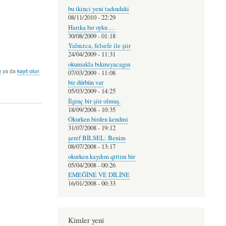
bu ikinci yeni tadındaki
08/11/2010 - 22:29
Harıka bır oyku …
30/08/2009 - 01:18
Yalnızca, felsefe ile şiir
24/04/2009 - 11:31
okumakla bıkmıyacagın
n
ya da
kayıt olun
07/03/2009 - 11:08
bir dürbün var
05/03/2009 - 14:25
İlginç bir şiir olmuş.
18/09/2008 - 10:35
Okurken birden kendmi
31/07/2008 - 19:12
şeref BİLSEL: Benim
08/07/2008 - 13:17
okurken kaydım qittim bir
05/04/2008 - 00:26
EMEĞİNE VE DİLİNE
16/01/2008 - 00:33
Kimler yeni