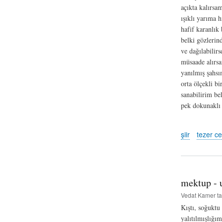
açıkta kalırsa
ışıklı yarıma h
hafif karanlık
belki gözlerin
ve dağılabilir
müsaade alırs
yanılmış şahsım
orta ölçekli bi
sanabilirim be
pek dokunaklı 
şiir
tezer c
mektup - 
Vedat Kamer
ta
Kıştı, soğuktu
yalıtılmışlığı