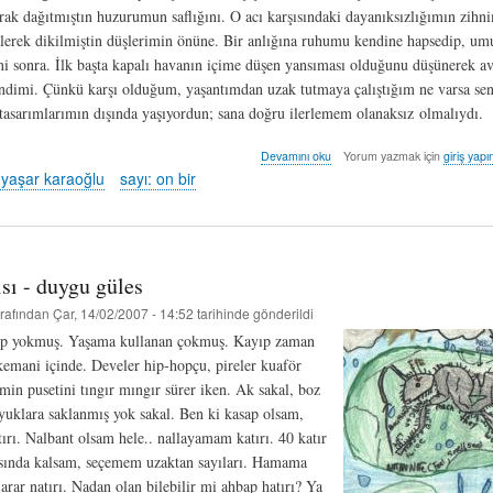
arak dağıtmıştın huzurumun saflığını. O acı karşısındaki dayanıksızlığımın zihni
lerek dikilmiştin düşlerimin önüne. Bir anlığına ruhumu kendine hapsedip, u
eni sonra. İlk başta kapalı havanın içime düşen yansıması olduğunu düşünerek 
ndimi. Çünkü karşı olduğum, yaşantımdan uzak tutmaya çalıştığım ne varsa se
tasarımlarımın dışında yaşıyordun; sana doğru ilerlemem olanaksız olmalıydı.
mektup
Devamını oku
Yorum yazmak için
giriş yapı
-
yaşar karaoğlu
sayı: on bir
umut
yaşar
karaoğlu
hakkında
sı - duygu güles
rafından
Çar, 14/02/2007 - 14:52
tarihinde gönderildi
ep yokmuş. Yaşama kullanan çokmuş. Kayıp zaman
kemani içinde. Develer hip-hopçu, pireler kuaför
min pusetini tıngır mıngır sürer iken. Ak sakal, boz
yuklara saklanmış yok sakal. Ben ki kasap olsam,
ırı. Nalbant olsam hele.. nallayamam katırı. 40 katır
rasında kalsam, seçemem uzaktan sayıları. Hamama
rar natırı. Nadan olan bilebilir mi ahbap hatırı? Ya