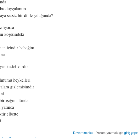
ında
 bu duygulanım
aya sessiz bir dil koyduğunda?
ılıyorsa
ın köşesindeki
an içindir bebeğim
ine
as kesici vardır
lmumu heykelleri
alara gizlemişimdir
ini
ir ışığın altında
 yatınca
tir elbette
i
yas
Devamını oku
Yorum yazmak için
giriş yapı
evi