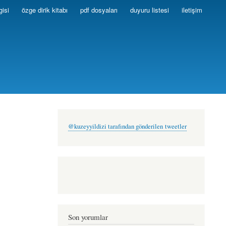
gisi
özge dirik kitabı
pdf dosyaları
duyuru listesi
iletişim
@kuzeyyildizi tarafından gönderilen tweetler
Son yorumlar