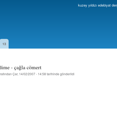
Ana
kuzey yıldızı edebiyat der
içeriğe
atla
13
dime - çağla cömert
rafından
Çar, 14/02/2007 - 14:58
tarihinde gönderildi