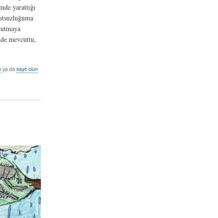
mde yarattığı
mutsuzluğuma
avutmaya
nde mevcuttu,
n
ya da
kayıt olun