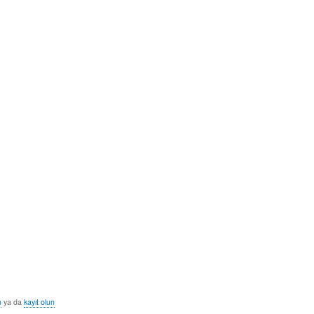
n
ya da
kayıt olun