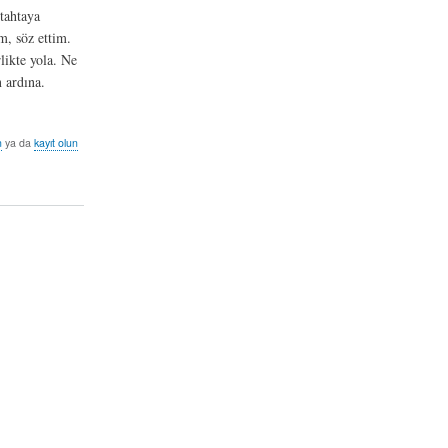
 tahtaya
m, söz ettim.
ikte yola. Ne
 ardına.
n
ya da
kayıt olun