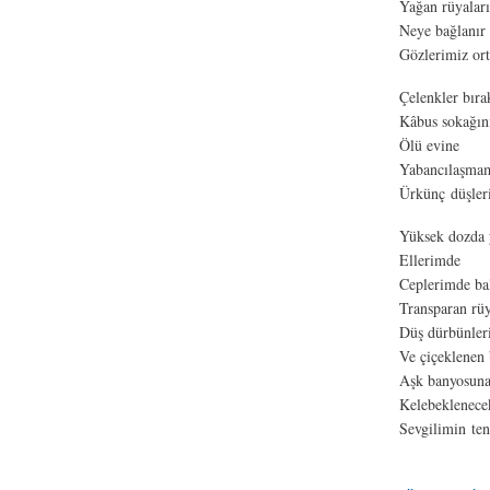
Yağan rüyalar
Neye bağlanır
Gözlerimiz ort
Çelenkler bırak
Kâbus sokağın
Ölü evine
Yabancılaşmam
Ürkünç düşler
Yüksek dozda y
Ellerimde
Ceplerimde ba
Transparan rüy
Düş dürbünler
Ve çiçeklenen b
Aşk banyosuna
Kelebeklenecek
Sevgilimin ten