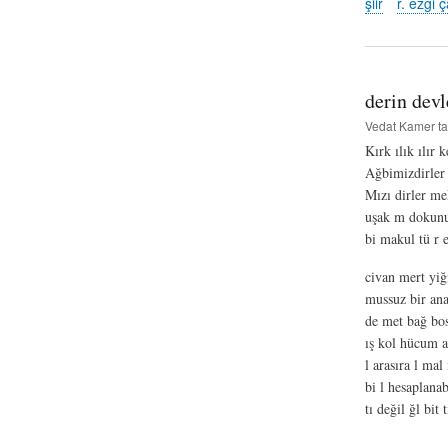
şiir
r. ezgi 
derin devl
Vedat Kamer
ta
Kırk ılık ılır 
Ağbimizdirler
Mızı dirler me
uşak m dokunu 
bi makul tü r e
civan mert yiğ
mussuz bir ana
de met bağ bost
ış kol hücum 
l arasıra l mal
bi l hesaplanab
tı değil ğl bit