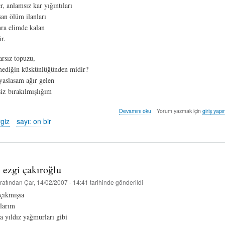
, anlamsız kar yığıntıları
an ölüm ilanları
ra elimde kalan
r.
arsız topuzu,
ediğin küskünlüğünden midir?
yaslasam ağır gelen
ırakılmışlığım
uçmayı
Devamını oku
Yorum yazmak için
giriş yapı
unutan
rgiz
sayı: on bir
şehir
-
fatih
nergiz
hakkında
r. ezgi çakıroğlu
rafından
Çar, 14/02/2007 - 14:41
tarihinde gönderildi
 çıkmışsa
larım
a yıldız yağmurları gibi