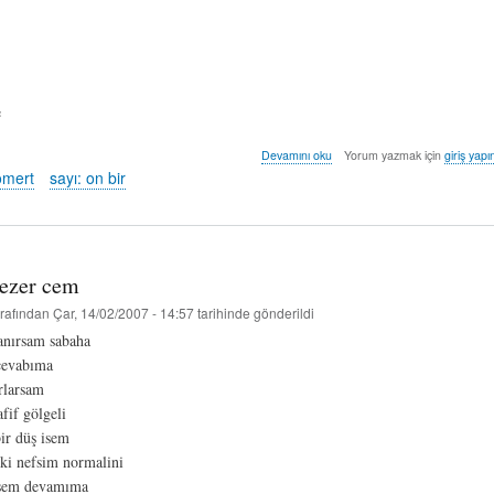
e
kendi
Devamını oku
Yorum yazmak için
giriş yapı
kendime
ömert
sayı: on bir
-
çağla
cömert
hakkında
tezer cem
rafından
Çar, 14/02/2007 - 14:57
tarihinde gönderildi
anırsam sabaha
cevabıma
rlarsam
fif gölgeli
bir düş isem
lki nefsim normalini
rsem devamıma