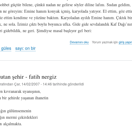
sohbet güçtür bilene, çünkü nadan ne gelirse söyler diline lafını. Sudan geldim,
n ne göreyim: Emine hanım konyak içmiş, karyolada yatıyor. El ettim, göz etti
z ettim kendime ve yüzüne baktım. Karyoladan ayıldı Emine hanım. Çıktık birl
k, ne sola. İzimiz çıktı boylu boyunca ufka. Gide gide sevdalandık Kaf Dağı’nın
i gidebildik, ne geri. Şimdiyse masal başlıyor gel beri:
masal
Devamını oku
Yorum yazmak için
giriş yapı
sayısı
 güles
sayı: on bir
-
duygu
güles
hakkında
tan şehir - fatih nergiz
rafından
Çar, 14/02/2007 - 14:46
tarihinde gönderildi
en kıvranarak uyanışının,
bir şehirde yaşanan ihanetin
tığın gülümsemenin
ığın mermi çekirdekleri
n alçalmakta.