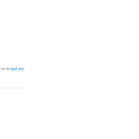
n
ya da
kayıt olun