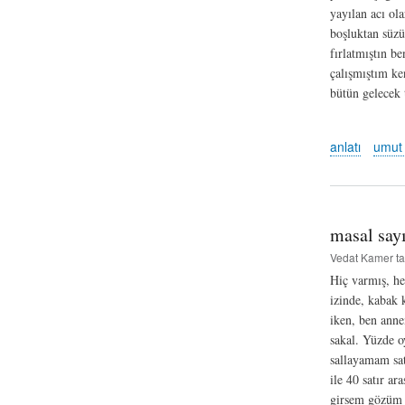
yayılan acı ol
boşluktan süzü
fırlatmıştın b
çalışmıştım ke
bütün gelecek 
anlatı
umut 
masal sayı
Vedat Kamer
ta
Hiç varmış, h
izinde, kabak 
iken, ben anne
sakal. Yüzde o
sallayamam sat
ile 40 satır a
girsem gözüm a