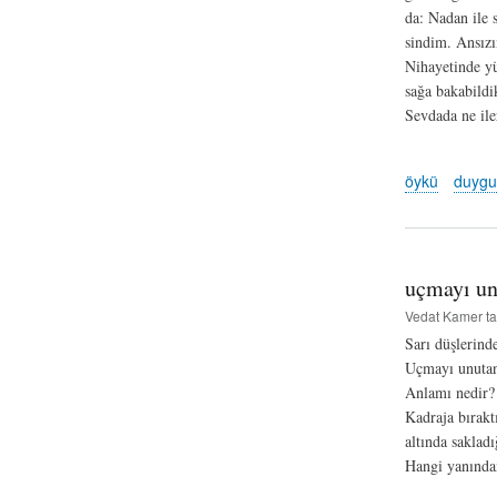
da: Nadan ile 
sindim. Ansızı
Nihayetinde yü
sağa bakabildi
Sevdada ne iler
öykü
duygu
uçmayı unu
Vedat Kamer
ta
Sarı düşlerind
Uçmayı unutan 
Anlamı nedir?
Kadraja bırak
altında saklad
Hangi yanında