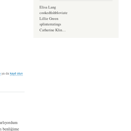
Elisa Lang
cookedfishbloviate
Lillie Green
splinterratings
Catherine Klin…
n
ya da
kayıt olun
sarlıyordum
üm benliğime