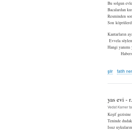
Bu solgun evler
Bacalardan kus
Resminden son
Son köprülerdi
Kantarların ay
Evvela söylem
Hangi yanımı 
Habersiz b
şiir
fatih ne
yas evi - 
Vedat Kamer
ta
Keşif gezisine
Teninde dudak
Issız uykuların