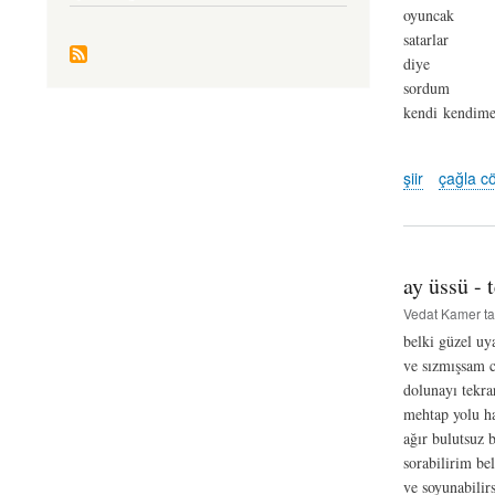
oyuncak
satarlar
diye
sordum
kendi kendim
şiir
çağla c
ay üssü - 
Vedat Kamer
ta
belki güzel uy
ve sızmışsam 
dolunayı tekra
mehtap yolu ha
ağır bulutsuz 
sorabilirim be
ve soyunabili