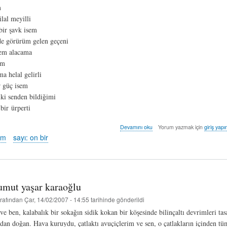
m
ilal meyilli
 bir şavk isem
de görürüm gelen geçeni
sem alacama
am
a helal gelirli
r güç isem
lki senden bildiğimi
bir ürperti
ay
Devamını oku
Yorum yazmak için
giriş yapı
üssü
em
sayı: on bir
-
tezer
cem
hakkında
umut yaşar karaoğlu
rafından
Çar, 14/02/2007 - 14:55
tarihinde gönderildi
 ve ben, kalabalık bir sokağın sidik kokan bir köşesinde bilinçaltı devrimleri ta
mdan doğan. Hava kuruydu, çatlaktı avuçiçlerim ve sen, o çatlakların içinden t