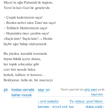
Mazis’in oğlu Palamidi’de hapiste,
Yavis’in kızı Gazi’de genelevde.
– Çarpık kaderimizin suçu!
– Bizden nefret eden Tanrı’nın suçu!
– Tehlikeli fikirlerimizin suçu!
– Hepsinden önce şarabın suçu!
«Suçlu kim? Suçlu kim?..» Henüz
hiçbir ağız bulup söyleyemedi.
Bu yüzden, karanlık tavernada
boynu bükük içeriz daima,
her topuk solucanlar gibi
ezer bizi nerede bulsa:
korkak, talihsiz ve kararsız…
Bekliyoruz, belki de, bir mucizeyi.
şiir
kostas varnalis
sayı: on
Yorum yazmak için
giriş yapın
ya da
bahar mucuk
kayıt olun
‹
sivil muhafız
Yu
söyleşi: şeref bilsel -
Book
›
kurşunu - veysel erol
kar
doğan ergül