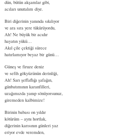
dün, bütün akşamlar gibi,
acıları unutalım diye.
Biri diğerinin yanında sıkılıyor
ve ara sıra yere tükürüyordu,
Ah! Ne büyük bir acıdır
hayatın yükü…
Akıl çile çektiği sürece
hatırlamıyor beyaz bir günü…
Güneş ve firuze deniz
ve sefih gökyüzünün derinliği,
Ah! Sarı şeffaflığı şafağın,
günbatımının karanfilleri,
uzağımızda yanıp sönüyorsunuz,
giremeden kalbimize!
Birinin babası on yıldır
kötürüm – aynı hortlak,
diğerinin karısının günleri yaz
eriyor evde veremden,