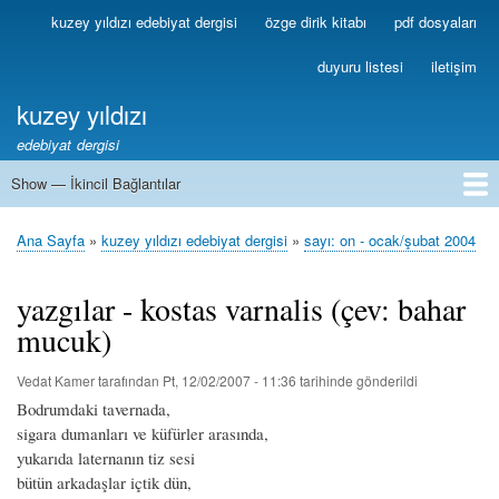
Ana
kuzey yıldızı edebiyat dergisi
özge dirik kitabı
pdf dosyaları
Birincil
içeriğe
Bağlantılar
atla
duyuru listesi
iletişim
kuzey yıldızı
edebiyat dergisi
Show — İkincil Bağlantılar
İkincil
Bağlantılar
1
2
3
4
5
6
7
8
9
10
11
12
13
Ana Sayfa
kuzey yıldızı edebiyat dergisi
sayı: on - ocak/şubat 2004
Sayfa
yolu
yazgılar - kostas varnalis (çev: bahar
mucuk)
Vedat Kamer
tarafından
Pt, 12/02/2007 - 11:36
tarihinde gönderildi
Bodrumdaki tavernada,
sigara dumanları ve küfürler arasında,
yukarıda laternanın tiz sesi
bütün arkadaşlar içtik dün,