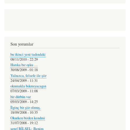
Son yorumlar
bu ikinci yeni tadındaki
08/11/2010 - 22:29
Harıka bır oyku …
30/08/2009 - 01:18
Yalnızca, felsefe ile şiir
24/04/2009 - 11:31
okumakla bıkmıyacagın
07/03/2009 - 11:08
bir dürbün var
05/03/2009 - 14:25
İlginç bir şiir olmuş.
18/09/2008 - 10:35
Okurken birden kendmi
31/07/2008 - 19:12
şeref BİLSEL: Benim