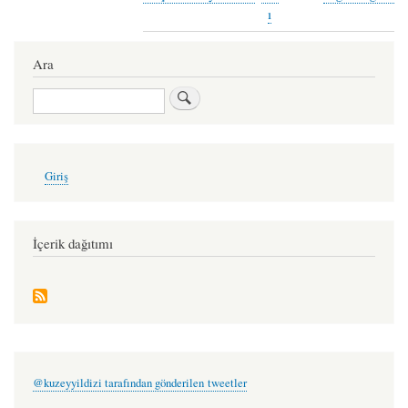
traversal
ı
links
Ara
for
yazgılar
Ara
-
kostas
User
varnalis
Giriş
account
(çev:
menu
bahar
İçerik dağıtımı
mucuk)
@kuzeyyildizi tarafından gönderilen tweetler