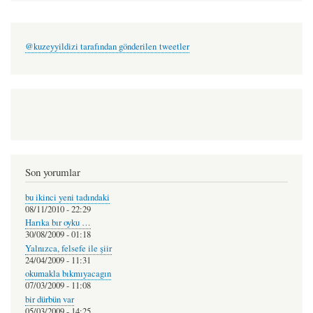
@kuzeyyildizi tarafından gönderilen tweetler
Son yorumlar
bu ikinci yeni tadındaki
08/11/2010 - 22:29
Harıka bır oyku …
30/08/2009 - 01:18
Yalnızca, felsefe ile şiir
24/04/2009 - 11:31
okumakla bıkmıyacagın
07/03/2009 - 11:08
bir dürbün var
05/03/2009 - 14:25