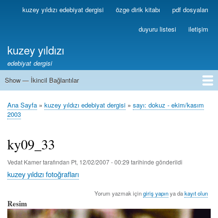
Ana
kuzey yıldızı edebiyat dergisi
özge dirik kitabı
pdf dosyaları
Birincil
içeriğe
Bağlantılar
atla
duyuru listesi
iletişim
kuzey yıldızı
edebiyat dergisi
Show — İkincil Bağlantılar
İkincil
Bağlantılar
1
2
3
4
5
6
7
8
9
10
11
12
13
Ana Sayfa
kuzey yıldızı edebiyat dergisi
sayı: dokuz - ekim/kasım
Sayfa
2003
yolu
ky09_33
Vedat Kamer
tarafından
Pt, 12/02/2007 - 00:29
tarihinde gönderildi
kuzey yıldızı fotoğrafları
Yorum yazmak için
giriş yapın
ya da
kayıt olun
Resim