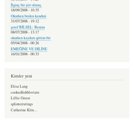
İlginç bir şiir olmuş.
18/09/2008 - 10:35
Okurken birden kendmi
31/07/2008 - 19:12
şeref BİLSEL: Benim
08/07/2008 - 13:17
okurken kaydım qittim bir
05/04/2008 - 00:26
EMEĞİNE VE DİLİNE
16/01/2008 - 00:33
Kimler yeni
Elisa Lang
cookedfishbloviate
Lillie Green
splinterratings
Catherine Klin…