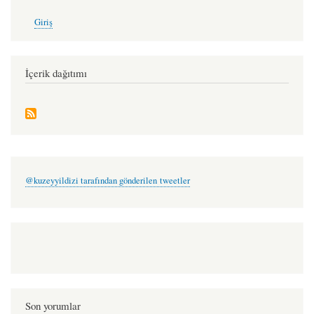
User
Giriş
account
menu
İçerik dağıtımı
@kuzeyyildizi tarafından gönderilen tweetler
Son yorumlar