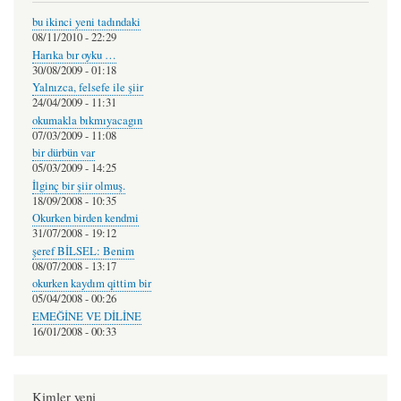
bu ikinci yeni tadındaki
08/11/2010 - 22:29
Harıka bır oyku …
30/08/2009 - 01:18
Yalnızca, felsefe ile şiir
24/04/2009 - 11:31
okumakla bıkmıyacagın
07/03/2009 - 11:08
bir dürbün var
05/03/2009 - 14:25
İlginç bir şiir olmuş.
18/09/2008 - 10:35
Okurken birden kendmi
31/07/2008 - 19:12
şeref BİLSEL: Benim
08/07/2008 - 13:17
okurken kaydım qittim bir
05/04/2008 - 00:26
EMEĞİNE VE DİLİNE
16/01/2008 - 00:33
Kimler yeni