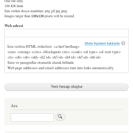
One file only.
100 KB limit.
İzin verilen dosya uzantıları: png gif jpg jpeg.
Images larger than
120x120
pixels will be resized.
Web adresi
Metin biçimleri hakkında
İzin verilen HTML etiketleri: <a href hreflang>
<em> <strong> <cite> <blockquote cite> <code> <ul type> <ol start type>
<li> <dl> <dt> <dd> <h2 id> <h3 id> <h4 id> <h5 id> <h6 id>
Satır ve paragraflar otomatik olarak bölünür.
Web page addresses and email addresses turn into links automatically.
Ara
Ara