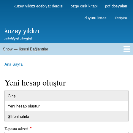
Ana
kuzey yıldızı edebiyat dergisi
özge dirik kitabı
pdf dosyaları
Birincil
içeriğe
Bağlantılar
atla
duyuru listesi
iletişim
kuzey yıldızı
edebiyat dergisi
Show — İkincil Bağlantılar
İkincil
Bağlantılar
1
2
3
4
5
6
7
8
9
10
11
12
13
Ana Sayfa
Sayfa
yolu
Yeni hesap oluştur
Giriş
Birincil
Yeni hesap oluştur
(etkin
sekmeler
sekme)
Şifreni sıfırla
E-posta adresi