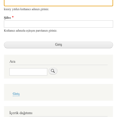
kuzey yıldızı kullanıcı adınızı giriniz.
Şifre
Kullanıcı adınızla eşleşen parolanızı giriniz.
Ara
Ara
User
Giriş
account
menu
İçerik dağıtımı