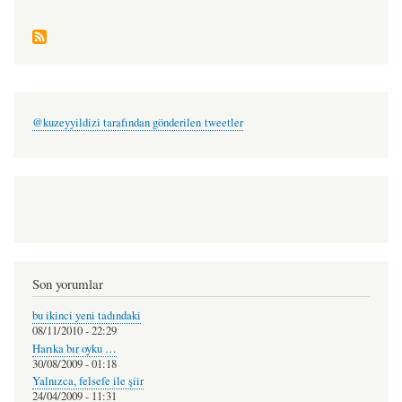
@kuzeyyildizi tarafından gönderilen tweetler
Son yorumlar
bu ikinci yeni tadındaki
08/11/2010 - 22:29
Harıka bır oyku …
30/08/2009 - 01:18
Yalnızca, felsefe ile şiir
24/04/2009 - 11:31