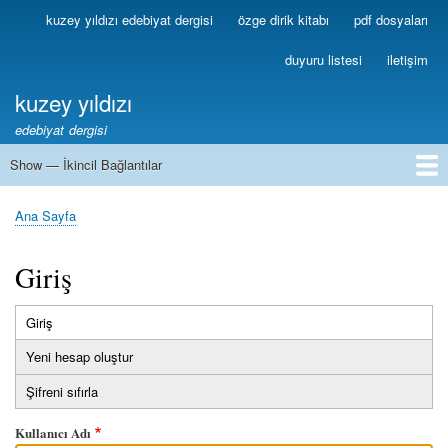
Ana
kuzey yıldızı edebiyat dergisi
özge dirik kitabı
pdf dosyaları
Birincil
içeriğe
Bağlantılar
atla
duyuru listesi
iletişim
kuzey yıldızı
edebiyat dergisi
Show — İkincil Bağlantılar
İkincil
Bağlantılar
1
2
3
4
5
6
7
8
9
10
11
12
13
Ana Sayfa
Sayfa
yolu
Giriş
Giriş
(etkin
Birincil
sekme)
Yeni hesap oluştur
sekmeler
Şifreni sıfırla
Kullanıcı Adı