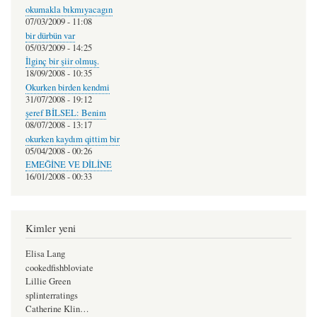
okumakla bıkmıyacagın
07/03/2009 - 11:08
bir dürbün var
05/03/2009 - 14:25
İlginç bir şiir olmuş.
18/09/2008 - 10:35
Okurken birden kendmi
31/07/2008 - 19:12
şeref BİLSEL: Benim
08/07/2008 - 13:17
okurken kaydım qittim bir
05/04/2008 - 00:26
EMEĞİNE VE DİLİNE
16/01/2008 - 00:33
Kimler yeni
Elisa Lang
cookedfishbloviate
Lillie Green
splinterratings
Catherine Klin…