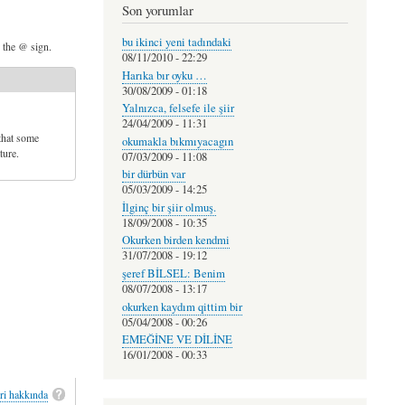
Son yorumlar
bu ikinci yeni tadındaki
d the @ sign.
08/11/2010 - 22:29
Harıka bır oyku …
30/08/2009 - 01:18
Yalnızca, felsefe ile şiir
24/04/2009 - 11:31
that some
okumakla bıkmıyacagın
ture.
07/03/2009 - 11:08
bir dürbün var
05/03/2009 - 14:25
İlginç bir şiir olmuş.
18/09/2008 - 10:35
Okurken birden kendmi
31/07/2008 - 19:12
şeref BİLSEL: Benim
08/07/2008 - 13:17
okurken kaydım qittim bir
05/04/2008 - 00:26
EMEĞİNE VE DİLİNE
16/01/2008 - 00:33
ri hakkında