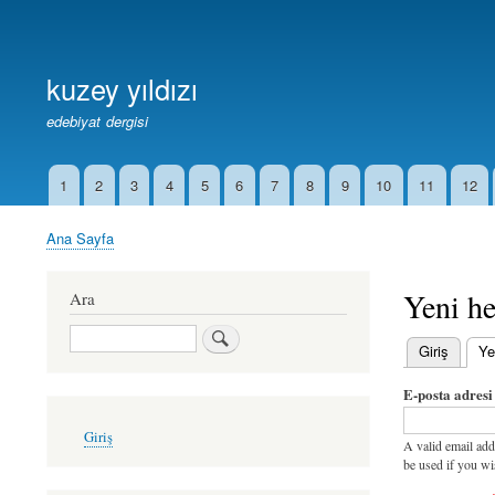
Birincil
Bağlantılar
kuzey yıldızı
edebiyat dergisi
1
2
3
4
5
6
7
8
9
10
11
12
İkincil
Bağlantılar
Ana Sayfa
Sayfa
yolu
Yeni he
Ara
Ara
Giriş
Ye
Birincil
E-posta adresi
sekmeler
User
Giriş
account
A valid email add
menu
be used if you wi