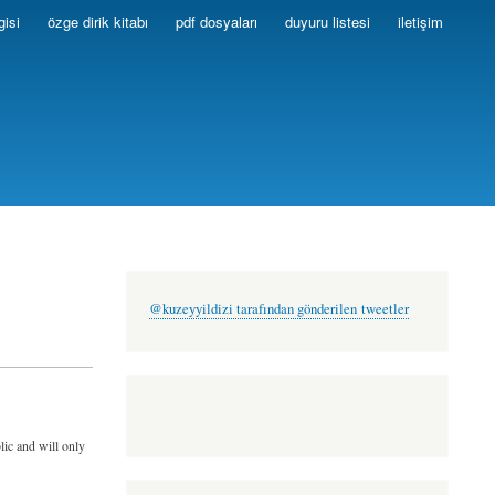
gisi
özge dirik kitabı
pdf dosyaları
duyuru listesi
iletişim
@kuzeyyildizi tarafından gönderilen tweetler
lic and will only