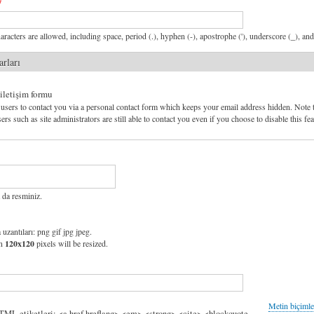
aracters are allowed, including space, period (.), hyphen (-), apostrophe ('), underscore (_), an
arları
 iletişim formu
users to contact you via a personal contact form which keeps your email address hidden. Note 
ers such as site administrators are still able to contact you even if you choose to disable this fea
 da resminiz.
 uzantıları: png gif jpg jpeg.
an
120x120
pixels will be resized.
Metin biçimle
HTML etiketleri: <a href hreflang> <em> <strong> <cite> <blockquote