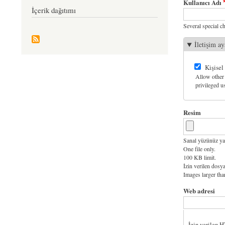
Kullanıcı Adı
İçerik dağıtımı
Several special ch
İletişim ay
Kişisel
Allow other 
privileged us
Resim
Sanal yüzünüz ya
One file only.
100 KB limit.
İzin verilen dosya
Images larger th
Web adresi
İzin verilen 