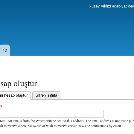
Ana
kuzey yıldızı edebiyat der
içeriğe
atla
13
sap oluştur
ni hesap oluştur
(etkin sekme)
Şifreni sıfırla
ress. All emails from the system will be sent to this address. The email address is not made pub
sh to receive a new password or wish to receive certain news or notifications by email.