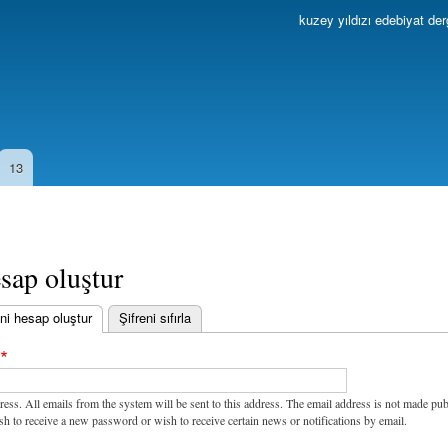
Ana
kuzey yıldızı edebiyat der
içeriğe
atla
13
sap oluştur
ni hesap oluştur
(etkin sekme)
Şifreni sıfırla
ress. All emails from the system will be sent to this address. The email address is not made pub
sh to receive a new password or wish to receive certain news or notifications by email.