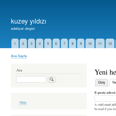
Birincil
Bağlantılar
kuzey yıldızı
edebiyat dergisi
1
2
3
4
5
6
7
8
9
10
11
12
İkincil
Bağlantılar
Ana Sayfa
Sayfa
yolu
Yeni he
Ara
Ara
Giriş
Ye
Birincil
E-posta adresi
sekmeler
User
Giriş
account
A valid email add
menu
be used if you wi