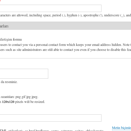
aracters are allowed, including space, period (.), hyphen (-), apostrophe ('), underscore (_), an
arları
 iletişim formu
users to contact you via a personal contact form which keeps your email address hidden. Note 
ers such as site administrators are still able to contact you even if you choose to disable this fea
 da resminiz.
 uzantıları: png gif jpg jpeg.
an
120x120
pixels will be resized.
Metin biçimle
HTML etiketleri: <a href hreflang> <em> <strong> <cite> <blockquote