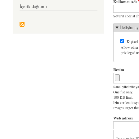
Kullanıcı Adı
İçerik dağıtımı
Several special ch
İletişim ay
Kişisel
Allow other 
privileged us
Resim
Sanal yüzünüz ya
One file only.
100 KB limit.
İzin verilen dosya
Images larger th
Web adresi
İzin verilen 