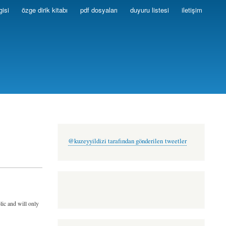
gisi
özge dirik kitabı
pdf dosyaları
duyuru listesi
iletişim
@kuzeyyildizi tarafından gönderilen tweetler
lic and will only