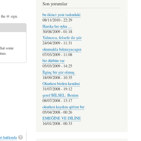
Son yorumlar
bu ikinci yeni tadındaki
d the @ sign.
08/11/2010 - 22:29
Harıka bır oyku …
30/08/2009 - 01:18
Yalnızca, felsefe ile şiir
24/04/2009 - 11:31
that some
okumakla bıkmıyacagın
ture.
07/03/2009 - 11:08
bir dürbün var
05/03/2009 - 14:25
İlginç bir şiir olmuş.
18/09/2008 - 10:35
Okurken birden kendmi
31/07/2008 - 19:12
şeref BİLSEL: Benim
08/07/2008 - 13:17
okurken kaydım qittim bir
05/04/2008 - 00:26
EMEĞİNE VE DİLİNE
16/01/2008 - 00:33
ri hakkında