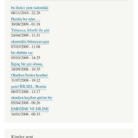
bu ikinci yeni tadındaki
08/11/2010 - 22:29
Harıka bır oyku …
30/08/2009 - 01:18
Yalnızca, felsefe ile şiir
24/04/2009 - 11:31
okumakla bıkmıyacagın
07/03/2009 - 11:08
bir dürbün var
05/03/2009 - 14:25
İlginç bir şiir olmuş.
18/09/2008 - 10:35
Okurken birden kendmi
31/07/2008 - 19:12
şeref BİLSEL: Benim
08/07/2008 - 13:17
okurken kaydım qittim bir
05/04/2008 - 00:26
EMEĞİNE VE DİLİNE
16/01/2008 - 00:33
Kimler yeni