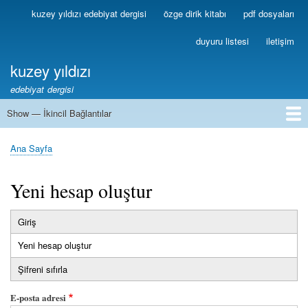
Ana
kuzey yıldızı edebiyat dergisi
özge dirik kitabı
pdf dosyaları
Birincil
içeriğe
Bağlantılar
atla
duyuru listesi
iletişim
kuzey yıldızı
edebiyat dergisi
Show — İkincil Bağlantılar
İkincil
Bağlantılar
1
2
3
4
5
6
7
8
9
10
11
12
13
Ana Sayfa
Sayfa
yolu
Yeni hesap oluştur
Giriş
Birincil
Yeni hesap oluştur
(etkin
sekmeler
sekme)
Şifreni sıfırla
E-posta adresi