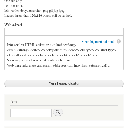
One file only.
100 KB limit.
İzin verilen dosya uzantıları: png gif jpg jpeg.
Images larger than
120x120
pixels will be resized.
Web adresi
Metin biçimleri hakkında
İzin verilen HTML etiketleri: <a href hreflang>
<em> <strong> <cite> <blockquote cite> <code> <ul type> <ol start type>
<li> <dl> <dt> <dd> <h2 id> <h3 id> <h4 id> <h5 id> <h6 id>
Satır ve paragraflar otomatik olarak bölünür.
Web page addresses and email addresses turn into links automatically.
Ara
Ara