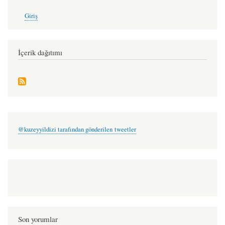
User
Giriş
account
menu
İçerik dağıtımı
@kuzeyyildizi tarafından gönderilen tweetler
Son yorumlar