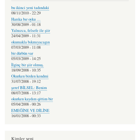
bu ikinci yeni tadındaki
08/11/2010 - 22:29
Harıka bır oyku …
30/08/2009 - 01:18
Yalnızca, felsefe ile şiir
24/04/2009 - 11:31
okumakla bıkmıyacagın
07/03/2009 - 11:08
bir dürbün var
05/03/2009 - 14:25
İlginç bir şiir olmuş.
18/09/2008 - 10:35
Okurken birden kendmi
31/07/2008 - 19:12
şeref BİLSEL: Benim
08/07/2008 - 13:17
okurken kaydım qittim bir
05/04/2008 - 00:26
EMEĞİNE VE DİLİNE
16/01/2008 - 00:33
Kimler yeni