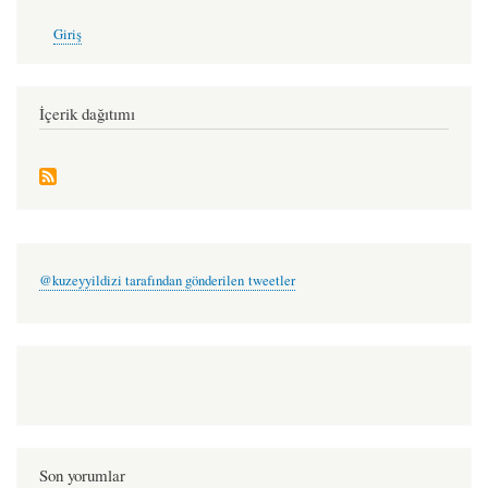
User
Giriş
account
menu
İçerik dağıtımı
@kuzeyyildizi tarafından gönderilen tweetler
Son yorumlar