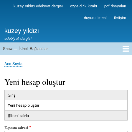
Ana
kuzey yıldızı edebiyat dergisi
özge dirik kitabı
pdf dosyaları
Birincil
içeriğe
Bağlantılar
atla
duyuru listesi
iletişim
kuzey yıldızı
edebiyat dergisi
Show — İkincil Bağlantılar
İkincil
Bağlantılar
1
2
3
4
5
6
7
8
9
10
11
12
13
Ana Sayfa
Sayfa
yolu
Yeni hesap oluştur
Giriş
Birincil
Yeni hesap oluştur
(etkin
sekmeler
sekme)
Şifreni sıfırla
E-posta adresi