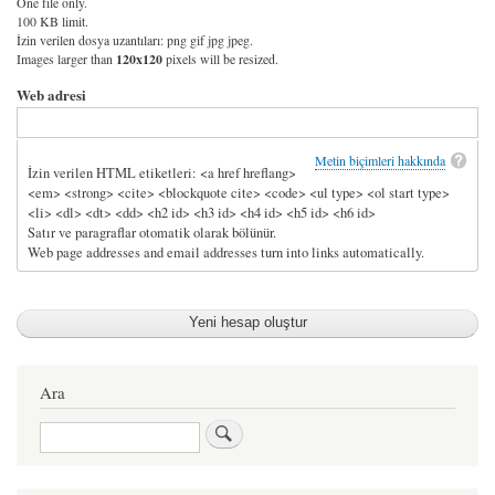
One file only.
100 KB limit.
İzin verilen dosya uzantıları: png gif jpg jpeg.
Images larger than
120x120
pixels will be resized.
Web adresi
Metin biçimleri hakkında
İzin verilen HTML etiketleri: <a href hreflang>
<em> <strong> <cite> <blockquote cite> <code> <ul type> <ol start type>
<li> <dl> <dt> <dd> <h2 id> <h3 id> <h4 id> <h5 id> <h6 id>
Satır ve paragraflar otomatik olarak bölünür.
Web page addresses and email addresses turn into links automatically.
Ara
Ara