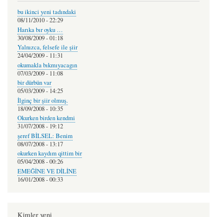
bu ikinci yeni tadındaki
08/11/2010 - 22:29
Harıka bır oyku …
30/08/2009 - 01:18
Yalnızca, felsefe ile şiir
24/04/2009 - 11:31
okumakla bıkmıyacagın
07/03/2009 - 11:08
bir dürbün var
05/03/2009 - 14:25
İlginç bir şiir olmuş.
18/09/2008 - 10:35
Okurken birden kendmi
31/07/2008 - 19:12
şeref BİLSEL: Benim
08/07/2008 - 13:17
okurken kaydım qittim bir
05/04/2008 - 00:26
EMEĞİNE VE DİLİNE
16/01/2008 - 00:33
Kimler yeni