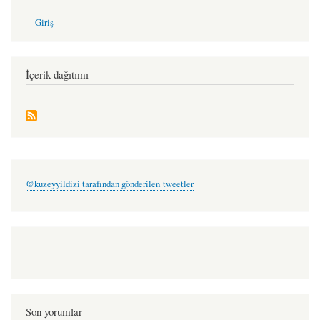
User
Giriş
account
menu
İçerik dağıtımı
@kuzeyyildizi tarafından gönderilen tweetler
Son yorumlar