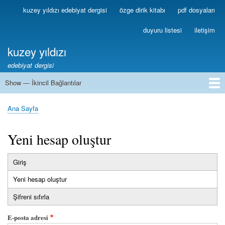
Ana
kuzey yıldızı edebiyat dergisi
özge dirik kitabı
pdf dosyaları
Birincil
içeriğe
Bağlantılar
atla
duyuru listesi
iletişim
kuzey yıldızı
edebiyat dergisi
Show — İkincil Bağlantılar
İkincil
Bağlantılar
1
2
3
4
5
6
7
8
9
10
11
12
13
Ana Sayfa
Sayfa
yolu
Yeni hesap oluştur
Giriş
Birincil
Yeni hesap oluştur
(etkin
sekmeler
sekme)
Şifreni sıfırla
E-posta adresi