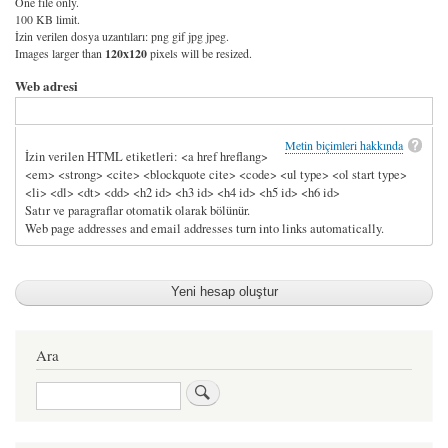
One file only.
100 KB limit.
İzin verilen dosya uzantıları: png gif jpg jpeg.
Images larger than
120x120
pixels will be resized.
Web adresi
Metin biçimleri hakkında
İzin verilen HTML etiketleri: <a href hreflang>
<em> <strong> <cite> <blockquote cite> <code> <ul type> <ol start type>
<li> <dl> <dt> <dd> <h2 id> <h3 id> <h4 id> <h5 id> <h6 id>
Satır ve paragraflar otomatik olarak bölünür.
Web page addresses and email addresses turn into links automatically.
Ara
Ara