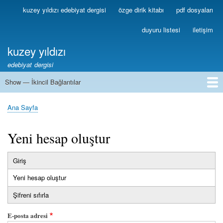
Ana
kuzey yıldızı edebiyat dergisi
özge dirik kitabı
pdf dosyaları
Birincil
içeriğe
Bağlantılar
atla
duyuru listesi
iletişim
kuzey yıldızı
edebiyat dergisi
Show — İkincil Bağlantılar
İkincil
Bağlantılar
1
2
3
4
5
6
7
8
9
10
11
12
13
Ana Sayfa
Sayfa
yolu
Yeni hesap oluştur
Giriş
Birincil
Yeni hesap oluştur
(etkin
sekmeler
sekme)
Şifreni sıfırla
E-posta adresi