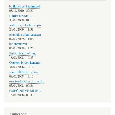
bu ikinci yeni tadındaki
08/11/2010 - 22:29
Harıka bır oyku …
30/08/2009 - 01:18
Yalnızca, felsefe ile şiir
24/04/2009 - 11:31
okumakla bıkmıyacagın
07/03/2009 - 11:08
bir dürbün var
05/03/2009 - 14:25
İlginç bir şiir olmuş.
18/09/2008 - 10:35
Okurken birden kendmi
31/07/2008 - 19:12
şeref BİLSEL: Benim
08/07/2008 - 13:17
okurken kaydım qittim bir
05/04/2008 - 00:26
EMEĞİNE VE DİLİNE
16/01/2008 - 00:33
Kimler yeni