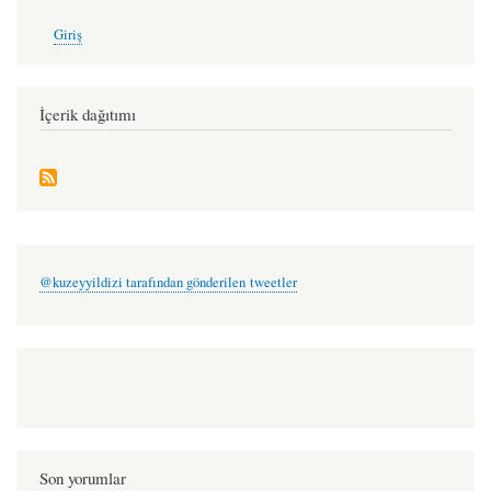
User
Giriş
account
menu
İçerik dağıtımı
@kuzeyyildizi tarafından gönderilen tweetler
Son yorumlar