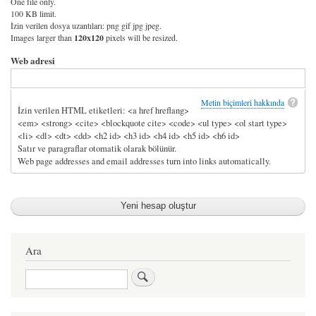
One file only.
100 KB limit.
İzin verilen dosya uzantıları: png gif jpg jpeg.
Images larger than
120x120
pixels will be resized.
Web adresi
Metin biçimleri hakkında
İzin verilen HTML etiketleri: <a href hreflang>
<em> <strong> <cite> <blockquote cite> <code> <ul type> <ol start type>
<li> <dl> <dt> <dd> <h2 id> <h3 id> <h4 id> <h5 id> <h6 id>
Satır ve paragraflar otomatik olarak bölünür.
Web page addresses and email addresses turn into links automatically.
Ara
Ara