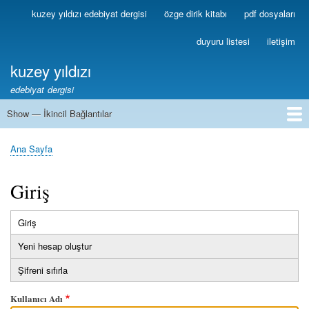
Ana
kuzey yıldızı edebiyat dergisi
özge dirik kitabı
pdf dosyaları
Birincil
içeriğe
Bağlantılar
atla
duyuru listesi
iletişim
kuzey yıldızı
edebiyat dergisi
Show — İkincil Bağlantılar
İkincil
Bağlantılar
1
2
3
4
5
6
7
8
9
10
11
12
13
Ana Sayfa
Sayfa
yolu
Giriş
Giriş
(etkin
Birincil
sekme)
Yeni hesap oluştur
sekmeler
Şifreni sıfırla
Kullanıcı Adı