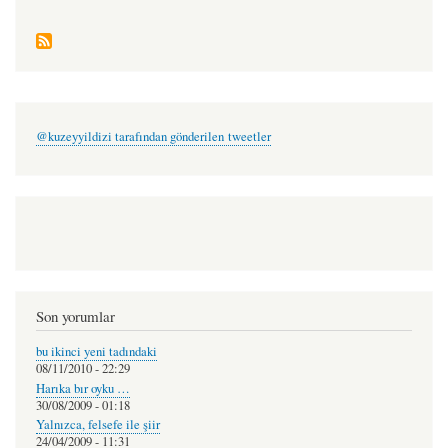
@kuzeyyildizi tarafından gönderilen tweetler
Son yorumlar
bu ikinci yeni tadındaki
08/11/2010 - 22:29
Harıka bır oyku …
30/08/2009 - 01:18
Yalnızca, felsefe ile şiir
24/04/2009 - 11:31