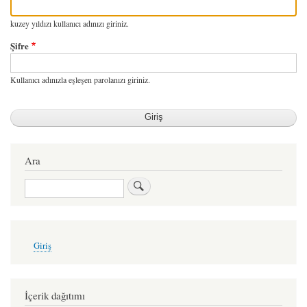
kuzey yıldızı kullanıcı adınızı giriniz.
Şifre
Kullanıcı adınızla eşleşen parolanızı giriniz.
Ara
Ara
User
Giriş
account
menu
İçerik dağıtımı