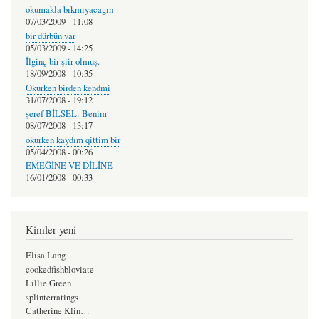
okumakla bıkmıyacagın
07/03/2009 - 11:08
bir dürbün var
05/03/2009 - 14:25
İlginç bir şiir olmuş.
18/09/2008 - 10:35
Okurken birden kendmi
31/07/2008 - 19:12
şeref BİLSEL: Benim
08/07/2008 - 13:17
okurken kaydım qittim bir
05/04/2008 - 00:26
EMEĞİNE VE DİLİNE
16/01/2008 - 00:33
Kimler yeni
Elisa Lang
cookedfishbloviate
Lillie Green
splinterratings
Catherine Klin…