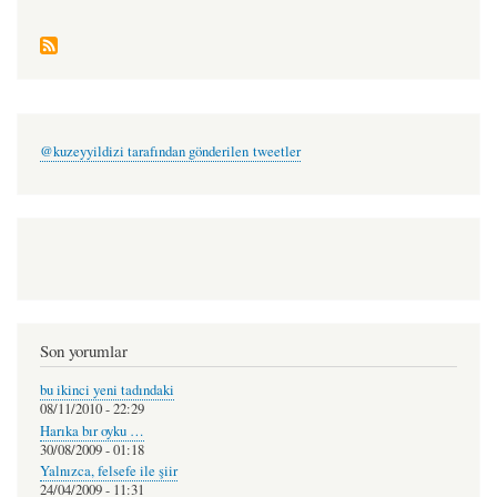
@kuzeyyildizi tarafından gönderilen tweetler
Son yorumlar
bu ikinci yeni tadındaki
08/11/2010 - 22:29
Harıka bır oyku …
30/08/2009 - 01:18
Yalnızca, felsefe ile şiir
24/04/2009 - 11:31