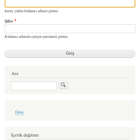
kuzey yıldızı kullanıcı adınızı giriniz.
Şifre
Kullanıcı adınızla eşleşen parolanızı giriniz.
Ara
Ara
User
Giriş
account
menu
İçerik dağıtımı