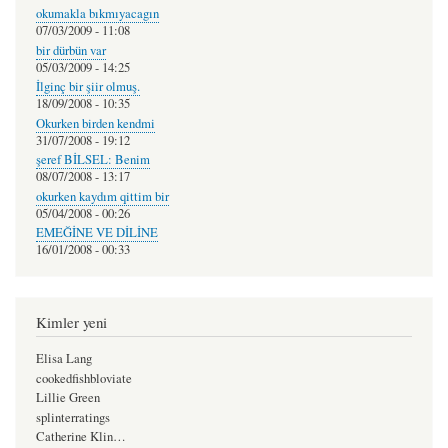
okumakla bıkmıyacagın
07/03/2009 - 11:08
bir dürbün var
05/03/2009 - 14:25
İlginç bir şiir olmuş.
18/09/2008 - 10:35
Okurken birden kendmi
31/07/2008 - 19:12
şeref BİLSEL: Benim
08/07/2008 - 13:17
okurken kaydım qittim bir
05/04/2008 - 00:26
EMEĞİNE VE DİLİNE
16/01/2008 - 00:33
Kimler yeni
Elisa Lang
cookedfishbloviate
Lillie Green
splinterratings
Catherine Klin…