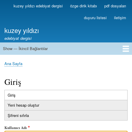
Ana
kuzey yıldızı edebiyat dergisi
özge dirik kitabı
pdf dosyaları
Birincil
içeriğe
Bağlantılar
atla
duyuru listesi
iletişim
kuzey yıldızı
edebiyat dergisi
Show — İkincil Bağlantılar
İkincil
Bağlantılar
1
2
3
4
5
6
7
8
9
10
11
12
13
Ana Sayfa
Sayfa
yolu
Giriş
Giriş
(etkin
Birincil
sekme)
Yeni hesap oluştur
sekmeler
Şifreni sıfırla
Kullanıcı Adı