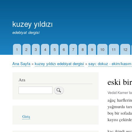
Birincil
Bağlantılar
kuzey yıldızı
edebiyat dergisi
1
2
3
4
5
6
7
8
9
10
11
12
İkincil
Bağlantılar
Ana Sayfa
kuzey yıldızı edebiyat dergisi
sayı: dokuz - ekim/kasım
Sayfa
yolu
eski bi
Ara
Ara
Vedat Kamer
ta
ağaç harfleri
yağmurda tarı
boş bir sofad
User
Giriş
account
kayısı çekird
menu
kaç ikindi ge