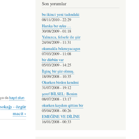
Son yorumlar
bu ikinci yeni tadındaki
08/11/2010 - 22:29
Harıka bır oyku …
30/08/2009 - 01:18
Yalnızca, felsefe ile şiir
24/04/2009 - 11:31
okumakla bıkmıyacagın
07/03/2009 - 11:08
bir dürbün var
05/03/2009 - 14:25
İlginç bir şiir olmuş.
18/09/2008 - 10:35
Okurken birden kendmi
31/07/2008 - 19:12
şeref BİLSEL: Benim
ya da
kayıt olun
08/07/2008 - 13:17
okurken kaydım qittim bir
sokağı - özgür
05/04/2008 - 00:26
›
macit
EMEĞİNE VE DİLİNE
16/01/2008 - 00:33