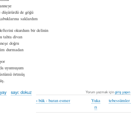
 anneye
e düşürürdü de göğü
kabuklarına saklardım
defterini okurdum bir delinin
u tahta divan
üneşe doğru
rdim durmadan
yor
nda uyumuşum
 üstümü örtmüş
üş.
kyay
sayı: dokuz
Yorum yazmak için
giriş yapın
‹
bük - baran esmer
Yuka
tebessümler 
rı