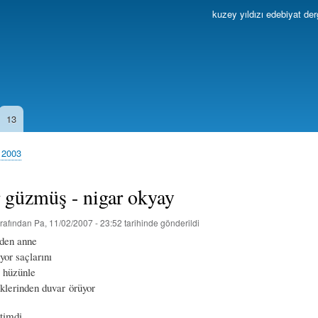
Ana
kuzey yıldızı edebiyat der
içeriğe
atla
13
 2003
r güzmüş - nigar okyay
rafından
Pa, 11/02/2007 - 23:52
tarihinde gönderildi
nden anne
yor saçlarını
a hüzünle
eklerinden duvar örüyor
çtimdi