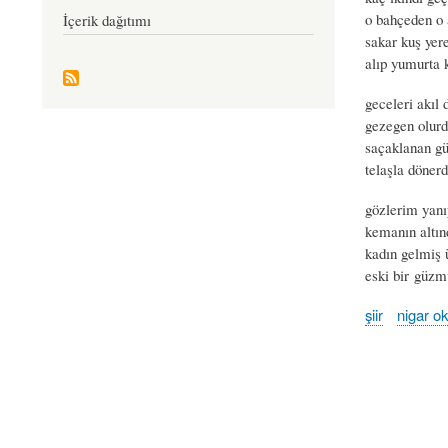
o bahçeden o
İçerik dağıtımı
sakar kuş yer
alıp yumurta 
geceleri akıl 
gezegen olurd
saçaklanan g
telaşla döne
gözlerim yanı
kemanın altı
kadın gelmiş
eski bir güzm
şiir
nigar o
Book
traversal
links
for