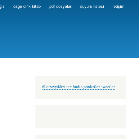
gisi
özge dirik kitabı
pdf dosyaları
duyuru listesi
iletişim
@kuzeyyildizi tarafından gönderilen tweetler